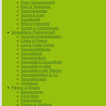
Pilze (Schwammerl)
Reis & Teigwaren
Saisonkalender
Schrot & Korn
Superfoods
Wild & Federwild
Zucker & Zuckerersatz
Sexualität & Partnerschaft
Geschlechtskrankheiten
Libido & Potenz
Lust & Liebe Corner
Sexualaufklärung
Sexualleben
Sexualmedizin
Sexualität & Gesundheit
Sexualität im Alter
Sexualität in der Stillzeit
Sexualpraktiken & Co.
Sexualtherapie
Verhütung
Fitness & Beauty
Beautycorner
Fit im Büro
Fitnesstipps
Fitness & Workout