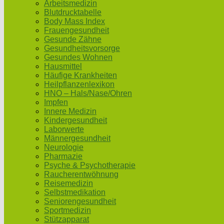
Arbeitsmedizin
Blutdrucktabelle
Body Mass Index
Frauengesundheit
Gesunde Zähne
Gesundheitsvorsorge
Gesundes Wohnen
Hausmittel
Häufige Krankheiten
Heilpflanzenlexikon
HNO – Hals/Nase/Ohren
Impfen
Innere Medizin
Kindergesundheit
Laborwerte
Männergesundheit
Neurologie
Pharmazie
Psyche & Psychotherapie
Raucherentwöhnung
Reisemedizin
Selbstmedikation
Seniorengesundheit
Sportmedizin
Stützapparat