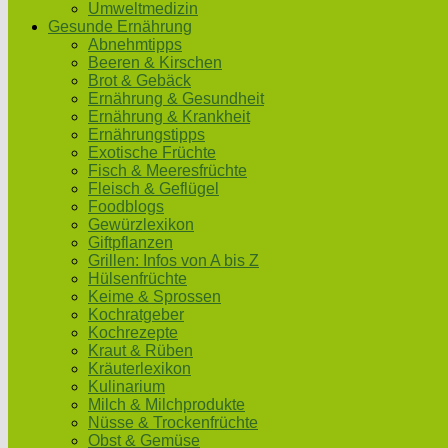
Umweltmedizin
Gesunde Ernährung
Abnehmtipps
Beeren & Kirschen
Brot & Gebäck
Ernährung & Gesundheit
Ernährung & Krankheit
Ernährungstipps
Exotische Früchte
Fisch & Meeresfrüchte
Fleisch & Geflügel
Foodblogs
Gewürzlexikon
Giftpflanzen
Grillen: Infos von A bis Z
Hülsenfrüchte
Keime & Sprossen
Kochratgeber
Kochrezepte
Kraut & Rüben
Kräuterlexikon
Kulinarium
Milch & Milchprodukte
Nüsse & Trockenfrüchte
Obst & Gemüse