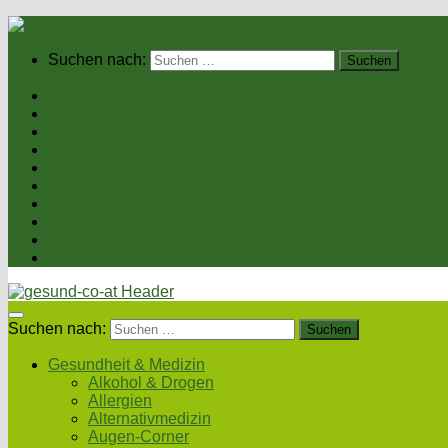
Suchen nach:
Home
Gesundheit & Medizin
Gesunde Ernährung
Unsere Kochrezepte
Unser Magazin
Sexualität & Partnerschaft
Fitness & Beauty
Wellness & Reisen
Eltern & Kind
Podcasts
Suchen nach:
Gesundheit & Medizin
Alkohol & Drogen
Allergien
Alternativmedizin
Augen-Corner