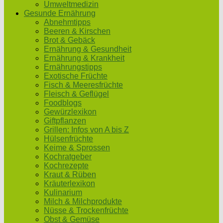
Umweltmedizin
Gesunde Ernährung
Abnehmtipps
Beeren & Kirschen
Brot & Gebäck
Ernährung & Gesundheit
Ernährung & Krankheit
Ernährungstipps
Exotische Früchte
Fisch & Meeresfrüchte
Fleisch & Geflügel
Foodblogs
Gewürzlexikon
Giftpflanzen
Grillen: Infos von A bis Z
Hülsenfrüchte
Keime & Sprossen
Kochratgeber
Kochrezepte
Kraut & Rüben
Kräuterlexikon
Kulinarium
Milch & Milchprodukte
Nüsse & Trockenfrüchte
Obst & Gemüse