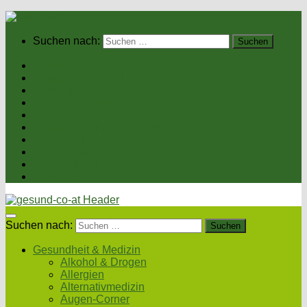
Suchen nach:
Home
Gesundheit & Medizin
Gesunde Ernährung
Unsere Kochrezepte
Unser Magazin
Sexualität & Partnerschaft
Fitness & Beauty
Wellness & Reisen
Eltern & Kind
Podcasts
Suchen nach:
Gesundheit & Medizin
Alkohol & Drogen
Allergien
Alternativmedizin
Augen-Corner