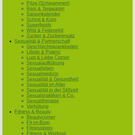
Pilze (Schwammerl)
Reis & Teigwaren
Saisonkalender
Schrot & Korn
Superfoods
Wild & Federwild
Zucker & Zuckerersatz
Sexualität & Partnerschaft
Geschlechtskrankheiten
Libido & Potenz
Lust & Liebe Corner
Sexualaufklärung
Sexualleben
Sexualmedizin
Sexualität & Gesundheit
Sexualität im Alter
Sexualität in der Stillzeit
Sexualpraktiken & Co.
Sexualtherapie
Verhütung
Fitness & Beauty
Beautycorner
Fit im Büro
Fitnesstipps
Fitness & Workout