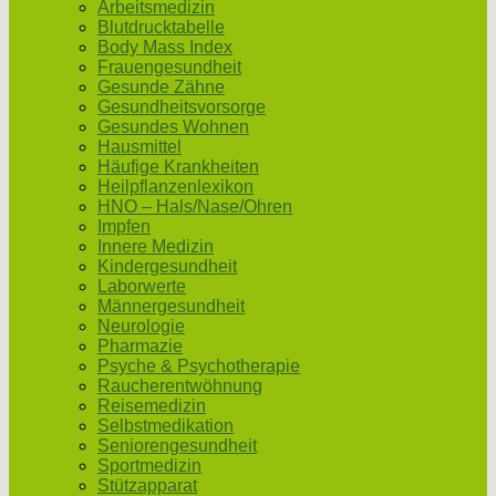
Arbeitsmedizin
Blutdrucktabelle
Body Mass Index
Frauengesundheit
Gesunde Zähne
Gesundheitsvorsorge
Gesundes Wohnen
Hausmittel
Häufige Krankheiten
Heilpflanzenlexikon
HNO – Hals/Nase/Ohren
Impfen
Innere Medizin
Kindergesundheit
Laborwerte
Männergesundheit
Neurologie
Pharmazie
Psyche & Psychotherapie
Raucherentwöhnung
Reisemedizin
Selbstmedikation
Seniorengesundheit
Sportmedizin
Stützapparat