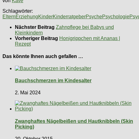
von
Kave
Schlagwörter:
Eltern
Erziehung
Kinder
Kinderratgeber
Psyche
Psychologie
Psy
Nächster Beitrag
Zahnpflege bei Babys und
Kleinkindern
Vorheriger Beitrag
Honigrippchen mit Ananas |
Rezept
Das könnte Ihnen auch gefallen …
Bauchschmerzen im Kindesalter
2. Mai 2024
Zwanghaftes Nägelbeißen und Hautknibbeln (Skin
Picking)
20. Oktober 2015