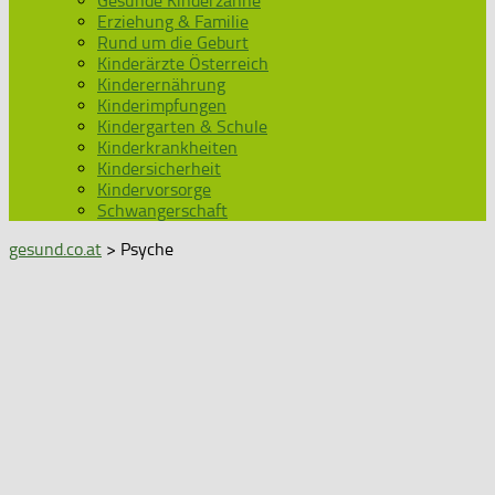
Gesunde Kinderzähne
Erziehung & Familie
Rund um die Geburt
Kinderärzte Österreich
Kinderernährung
Kinderimpfungen
Kindergarten & Schule
Kinderkrankheiten
Kindersicherheit
Kindervorsorge
Schwangerschaft
gesund.co.at
> Psyche