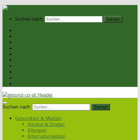
Suchen nach:
Home
Gesundheit & Medizin
Gesunde Ernährung
Unsere Kochrezepte
Unser Magazin
Sexualität & Partnerschaft
Fitness & Beauty
Wellness & Reisen
Eltern & Kind
Podcasts
Suchen nach:
Gesundheit & Medizin
Alkohol & Drogen
Allergien
Alternativmedizin