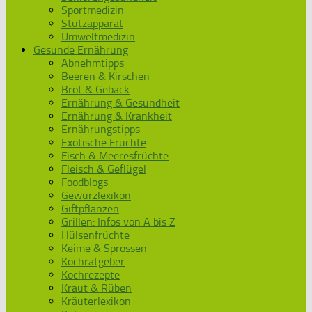
Sportmedizin
Stützapparat
Umweltmedizin
Gesunde Ernährung
Abnehmtipps
Beeren & Kirschen
Brot & Gebäck
Ernährung & Gesundheit
Ernährung & Krankheit
Ernährungstipps
Exotische Früchte
Fisch & Meeresfrüchte
Fleisch & Geflügel
Foodblogs
Gewürzlexikon
Giftpflanzen
Grillen: Infos von A bis Z
Hülsenfrüchte
Keime & Sprossen
Kochratgeber
Kochrezepte
Kraut & Rüben
Kräuterlexikon