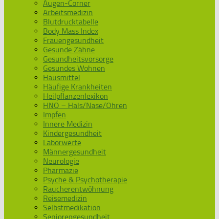
Augen-Corner
Arbeitsmedizin
Blutdrucktabelle
Body Mass Index
Frauengesundheit
Gesunde Zähne
Gesundheitsvorsorge
Gesundes Wohnen
Hausmittel
Häufige Krankheiten
Heilpflanzenlexikon
HNO – Hals/Nase/Ohren
Impfen
Innere Medizin
Kindergesundheit
Laborwerte
Männergesundheit
Neurologie
Pharmazie
Psyche & Psychotherapie
Raucherentwöhnung
Reisemedizin
Selbstmedikation
Seniorengesundheit