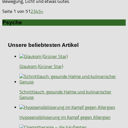
Bewegung, Licht und etwas Gutes.
Seite 1 von 5
1
2
3
4
5
»
Psyche
Unsere beliebtesten Artikel
Glaukom (Grüner Star)
Schnittlauch: gesunde Halme und kulinarischer
Genuss
Hyposensibilisierung im Kampf gegen Allergien