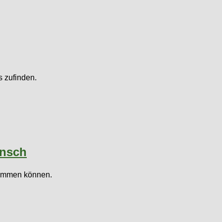
s zufinden.
unsch
ekommen können.