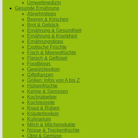
Umweltmedizin
Gesunde Ernährung
Abnehmtipps
Beeren & Kirschen
Brot & Gebäck
Ernährung & Gesundheit
Ernährung & Krankheit
Ernährungstipps
Exotische Früchte
Fisch & Meeresfrüchte
Fleisch & Geflügel
Foodblogs
Gewürzlexikon
Giftpflanzen
Grillen: Infos von A bis Z
Hülsenfrüchte
Keime & Sprossen
Kochratgeber
Kochrezepte
Kraut & Rüben
Kräuterlexikon
Kulinarium
Milch & Milchprodukte
Nüsse & Trockenfrüchte
Obst & Gemüse