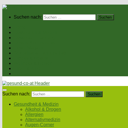
Suchen nach:
Home
Gesundheit & Medizin
Gesunde Ernährung
Unsere Kochrezepte
Unser Magazin
Sexualität & Partnerschaft
Fitness & Beauty
Wellness & Reisen
Eltern & Kind
Podcasts
Suchen nach:
Gesundheit & Medizin
Alkohol & Drogen
Allergien
Alternativmedizin
Augen-Corner