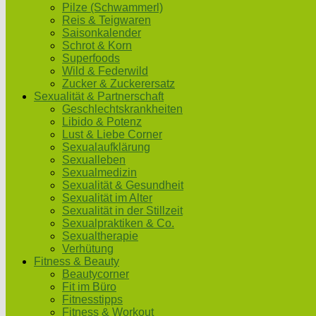
Pilze (Schwammerl)
Reis & Teigwaren
Saisonkalender
Schrot & Korn
Superfoods
Wild & Federwild
Zucker & Zuckerersatz
Sexualität & Partnerschaft
Geschlechtskrankheiten
Libido & Potenz
Lust & Liebe Corner
Sexualaufklärung
Sexualleben
Sexualmedizin
Sexualität & Gesundheit
Sexualität im Alter
Sexualität in der Stillzeit
Sexualpraktiken & Co.
Sexualtherapie
Verhütung
Fitness & Beauty
Beautycorner
Fit im Büro
Fitnesstipps
Fitness & Workout