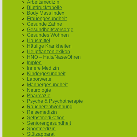
Arbeitsmedizin
Blutdrucktabelle
Body Mass Index
Frauengesundheit
Gesunde Zähne
Gesundheitsvorsorge
Gesundes Wohnen
Hausmittel
Häufige Krankheiten
Heilpflanzenlexikon
HNO – Hals/Nase/Ohren
Impfen
Innere Medizin
Kindergesundheit
Laborwerte
Männergesundheit
Neurologie
Pharmazie
Psyche & Psychotherapie
Raucherentwöhnung
Reisemedizin
Selbstmedikation
Seniorengesundheit
Sportmedizin
Stützapparat