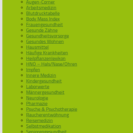
Augen-Corner
Arbeitsmedizin
Blutdrucktabelle
Body Mass Index
Frauengesundheit
Gesunde Zähne
Gesundheitsvorsorge
Gesundes Wohnen
Hausmittel
Häufige Krankheiten
Heilpflanzenlexikon
HNO – Hals/Nase/Ohren
Impfen
Innere Medizin
Kindergesundheit
Laborwerte
Männergesundheit
Neurologie
Pharmazie
Psyche & Psychotherapie
Raucherentwöhnung
Reisemedizin
Selbstmedikation
Seniorengesundheit