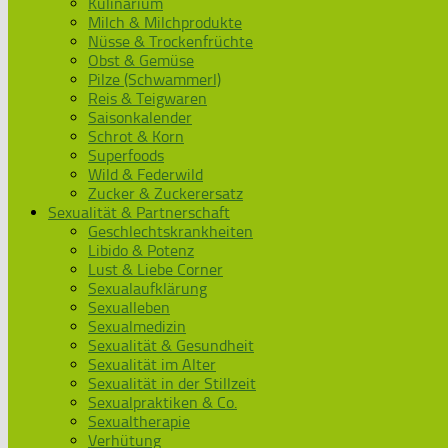
Kulinarium
Milch & Milchprodukte
Nüsse & Trockenfrüchte
Obst & Gemüse
Pilze (Schwammerl)
Reis & Teigwaren
Saisonkalender
Schrot & Korn
Superfoods
Wild & Federwild
Zucker & Zuckerersatz
Sexualität & Partnerschaft
Geschlechtskrankheiten
Libido & Potenz
Lust & Liebe Corner
Sexualaufklärung
Sexualleben
Sexualmedizin
Sexualität & Gesundheit
Sexualität im Alter
Sexualität in der Stillzeit
Sexualpraktiken & Co.
Sexualtherapie
Verhütung