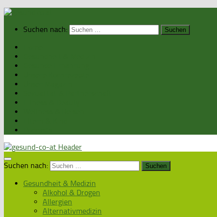
Suchen nach:
Home
Gesundheit & Medizin
Gesunde Ernährung
Unsere Kochrezepte
Unser Magazin
Sexualität & Partnerschaft
Fitness & Beauty
Wellness & Reisen
Eltern & Kind
Podcasts
Suchen nach:
Gesundheit & Medizin
Alkohol & Drogen
Allergien
Alternativmedizin