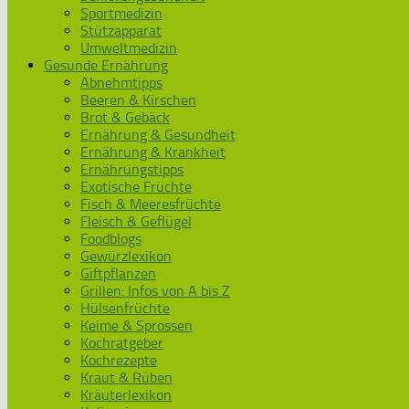
Sportmedizin
Stützapparat
Umweltmedizin
Gesunde Ernährung
Abnehmtipps
Beeren & Kirschen
Brot & Gebäck
Ernährung & Gesundheit
Ernährung & Krankheit
Ernährungstipps
Exotische Früchte
Fisch & Meeresfrüchte
Fleisch & Geflügel
Foodblogs
Gewürzlexikon
Giftpflanzen
Grillen: Infos von A bis Z
Hülsenfrüchte
Keime & Sprossen
Kochratgeber
Kochrezepte
Kraut & Rüben
Kräuterlexikon