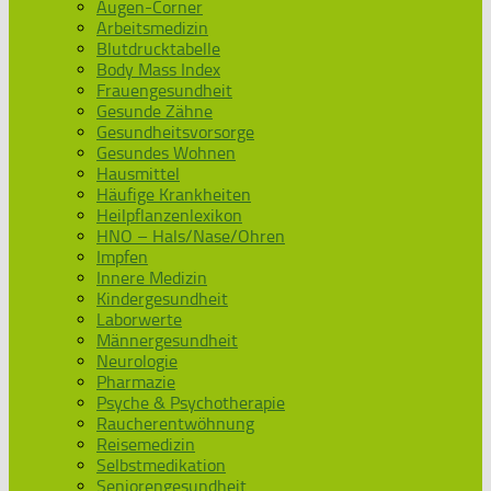
Augen-Corner
Arbeitsmedizin
Blutdrucktabelle
Body Mass Index
Frauengesundheit
Gesunde Zähne
Gesundheitsvorsorge
Gesundes Wohnen
Hausmittel
Häufige Krankheiten
Heilpflanzenlexikon
HNO – Hals/Nase/Ohren
Impfen
Innere Medizin
Kindergesundheit
Laborwerte
Männergesundheit
Neurologie
Pharmazie
Psyche & Psychotherapie
Raucherentwöhnung
Reisemedizin
Selbstmedikation
Seniorengesundheit