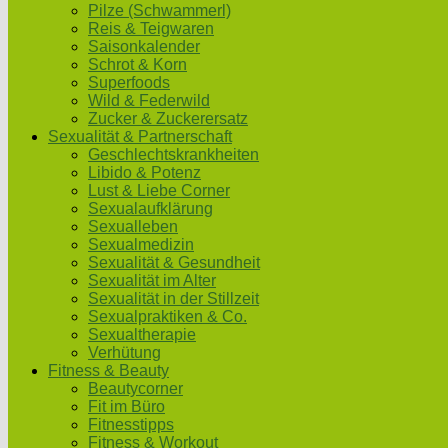
Pilze (Schwammerl)
Reis & Teigwaren
Saisonkalender
Schrot & Korn
Superfoods
Wild & Federwild
Zucker & Zuckerersatz
Sexualität & Partnerschaft
Geschlechtskrankheiten
Libido & Potenz
Lust & Liebe Corner
Sexualaufklärung
Sexualleben
Sexualmedizin
Sexualität & Gesundheit
Sexualität im Alter
Sexualität in der Stillzeit
Sexualpraktiken & Co.
Sexualtherapie
Verhütung
Fitness & Beauty
Beautycorner
Fit im Büro
Fitnesstipps
Fitness & Workout