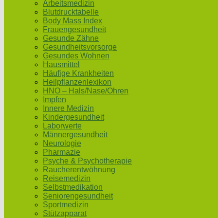
Arbeitsmedizin
Blutdrucktabelle
Body Mass Index
Frauengesundheit
Gesunde Zähne
Gesundheitsvorsorge
Gesundes Wohnen
Hausmittel
Häufige Krankheiten
Heilpflanzenlexikon
HNO – Hals/Nase/Ohren
Impfen
Innere Medizin
Kindergesundheit
Laborwerte
Männergesundheit
Neurologie
Pharmazie
Psyche & Psychotherapie
Raucherentwöhnung
Reisemedizin
Selbstmedikation
Seniorengesundheit
Sportmedizin
Stützapparat