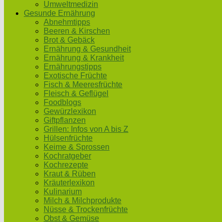
Umweltmedizin
Gesunde Ernährung
Abnehmtipps
Beeren & Kirschen
Brot & Gebäck
Ernährung & Gesundheit
Ernährung & Krankheit
Ernährungstipps
Exotische Früchte
Fisch & Meeresfrüchte
Fleisch & Geflügel
Foodblogs
Gewürzlexikon
Giftpflanzen
Grillen: Infos von A bis Z
Hülsenfrüchte
Keime & Sprossen
Kochratgeber
Kochrezepte
Kraut & Rüben
Kräuterlexikon
Kulinarium
Milch & Milchprodukte
Nüsse & Trockenfrüchte
Obst & Gemüse