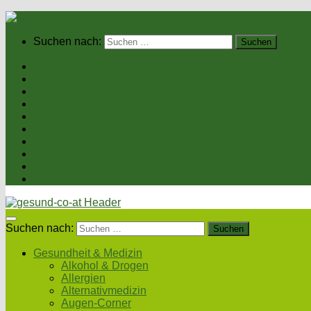
Suchen nach:
Home
Gesundheit & Medizin
Gesunde Ernährung
Unsere Kochrezepte
Unser Magazin
Sexualität & Partnerschaft
Fitness & Beauty
Wellness & Reisen
Eltern & Kind
Podcasts
Suchen nach:
Gesundheit & Medizin
Alkohol & Drogen
Allergien
Alternativmedizin
Augen-Corner