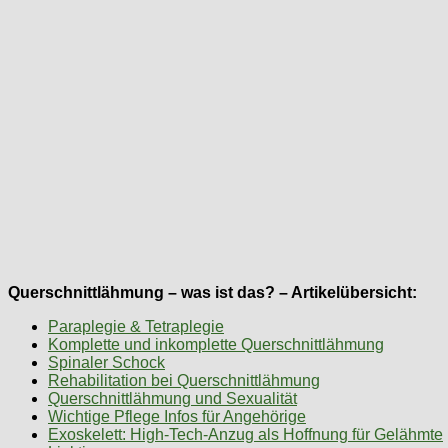
Querschnittlähmung – was ist das? – Artikelübersicht:
Paraplegie & Tetraplegie
Komplette und inkomplette Querschnittlähmung
Spinaler Schock
Rehabilitation bei Querschnittlähmung
Querschnittlähmung und Sexualität
Wichtige Pflege Infos für Angehörige
Exoskelett: High-Tech-Anzug als Hoffnung für Gelähmte