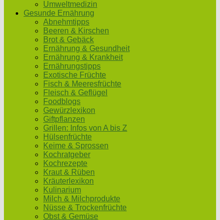
Umweltmedizin
Gesunde Ernährung
Abnehmtipps
Beeren & Kirschen
Brot & Gebäck
Ernährung & Gesundheit
Ernährung & Krankheit
Ernährungstipps
Exotische Früchte
Fisch & Meeresfrüchte
Fleisch & Geflügel
Foodblogs
Gewürzlexikon
Giftpflanzen
Grillen: Infos von A bis Z
Hülsenfrüchte
Keime & Sprossen
Kochratgeber
Kochrezepte
Kraut & Rüben
Kräuterlexikon
Kulinarium
Milch & Milchprodukte
Nüsse & Trockenfrüchte
Obst & Gemüse