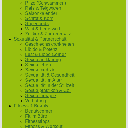
Pilze (Schwammerl)
Reis & Teigwaren
Saisonkalender
Schrot & Korn
Superfoods
Wild & Federwild
Zucker & Zuckerersatz
Sexualität & Partnerschaft
Geschlechtskrankheiten
Libido & Potenz
Lust & Liebe Corner
Sexualaufklärung
Sexualleben
Sexualmedizin
Sexualität & Gesundheit
Sexualität im Alter
Sexualität in der Stillzeit
Sexualpraktiken & Co.
Sexualtherapie
Verhütung
Fitness & Beauty
Beautycorner
Fit im Büro
Fitnesstipps
Fitness & Workout