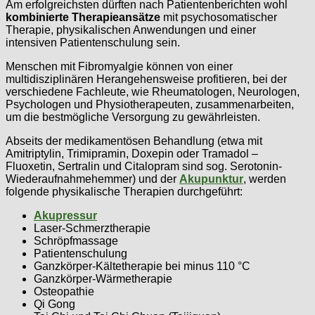
Am erfolgreichsten dürften nach Patientenberichten wohl
kombinierte Therapieansätze
mit psychosomatischer
Therapie, physikalischen Anwendungen und einer
intensiven Patientenschulung sein.
Menschen mit Fibromyalgie können von einer
multidisziplinären Herangehensweise profitieren, bei der
verschiedene Fachleute, wie Rheumatologen, Neurologen,
Psychologen und Physiotherapeuten, zusammenarbeiten,
um die bestmögliche Versorgung zu gewährleisten.
Abseits der medikamentösen Behandlung (etwa mit
Amitriptylin, Trimipramin, Doxepin oder Tramadol –
Fluoxetin, Sertralin und Citalopram sind sog. Serotonin-
Wiederaufnahmehemmer) und der
Akupunktur
, werden
folgende physikalische Therapien durchgeführt:
Akupressur
Laser-Schmerztherapie
Schröpfmassage
Patientenschulung
Ganzkörper-Kältetherapie bei minus 110 °C
Ganzkörper-Wärmetherapie
Osteopathie
Qi Gong