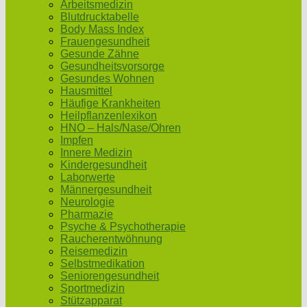
Arbeitsmedizin
Blutdrucktabelle
Body Mass Index
Frauengesundheit
Gesunde Zähne
Gesundheitsvorsorge
Gesundes Wohnen
Hausmittel
Häufige Krankheiten
Heilpflanzenlexikon
HNO – Hals/Nase/Ohren
Impfen
Innere Medizin
Kindergesundheit
Laborwerte
Männergesundheit
Neurologie
Pharmazie
Psyche & Psychotherapie
Raucherentwöhnung
Reisemedizin
Selbstmedikation
Seniorengesundheit
Sportmedizin
Stützapparat