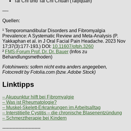
Tai Chi und Tai Chi Chuan (Taijiquan)
—-
Quellen:
¹ Temporomandibular Disorders and Fibromyalgia
Prevalence: A Systematic Review and Meta-Analysis (P.
Yakkaphan et al. in J Oral Facial Pain Headache. 2023 Nov
17;37(3):177-193.) DOI:
10.11607/ofph.3260
²
FMS-Forum Prof. Dr. Dr. Bauer
(Infos zu
Behandlungsmethoden)
Fotohinweis: sofern nicht extra anders angegeben,
Fotocredit by Fotolia.com (bzw. Adobe Stock)
Linktipps
– Akupunktur hilft bei Fibromyalgie
– Was ist Rheumatologie?
– Muskel-Skelett-Erkrankungen im Arbeitsalltag
– Interstitielle Cystitis – die chronische Blasenentzündung
– Schmerztherapie bei Kindern
--------------------------