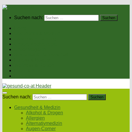
Suchen nach:
Home
Gesundheit & Medizin
Gesunde Ernährung
Unsere Kochrezepte
Unser Magazin
Sexualität & Partnerschaft
Fitness & Beauty
Wellness & Reisen
Eltern & Kind
Podcasts
Suchen nach:
Gesundheit & Medizin
Alkohol & Drogen
Allergien
Alternativmedizin
Augen-Corner