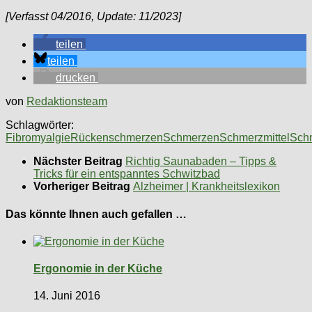
[Verfasst 04/2016, Update: 11/2023]
teilen
teilen
drucken
von
Redaktionsteam
Schlagwörter:
Fibromyalgie
Rückenschmerzen
Schmerzen
Schmerzmittel
Sch
Nächster Beitrag
Richtig Saunabaden – Tipps &
Tricks für ein entspanntes Schwitzbad
Vorheriger Beitrag
Alzheimer | Krankheitslexikon
Das könnte Ihnen auch gefallen …
Ergonomie in der Küche
14. Juni 2016