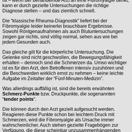
ist – wenn der behandelnde Arzt an eine Fibromyalgie denkt,
kann er durch gezielte Untersuchungen die richtige
Diagnose stellen – und das ziemlich schnell.
Die “klassische Rheuma-Diagnostik” liefert bei der
Fibromyalgie leider keinerlei brauchbare Ergebnisse.
Sowohl Röntgenaufnahmen als auch Blutuntersuchungen
zeigen gar nichts, sind völlig normal, sehen aus wie bei
jedem Gesunden auch.
Das gleiche gilt für die körperliche Untersuchung. Die
Gelenke sind nicht geschwollen, die Bewegungsfähigkeit
erhalten – dennoch sind die Schmerzen da. Umso wichtiger
ist es für den Arzt, den Betroffenen intensiv zuzuhören und
die Beschwerden wirklich ernst zu nehmen – keine leichte
Aufgabe im Zeitalter der “Fünf-Minuten-Medizin”.
Was allerdings auffällig ist, sind die bereits erwähnten
Schmerz-Punkte
bzw. Druckpunkte, die sogenannten
“
tender points
“.
Die können durch den Arzt gezielt aufgesucht werden.
Reagieren diese Punkte schon bei leichtem Druck mit
Schmerzen, wird die Fibromyalgie als Ursache immer
wahrscheinlicher. Auch stehen gezielte Fragebögen zur
Verfügung, die diese scheinbar unzusammenhängenden