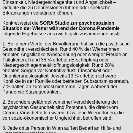
Einsamkeit, Niedergeschlagenheit und Ängstlichkeit –
Gefühle die zu Depressionen führen oder seelische
Erkrankungen verstärken können.
Konkret weist die
SORA Studie zur psychosozialen
Situation der Wiener während der Corona-Pandemie
folgende Ergebnisse aus (wichtigste zusammengefasst):
1. Bei einem Viertel der Bevölkerung hat sich die psychische
Gesundheit verschlechtert. Rund 40 % der WienerInnen
erlebten Ängstlichkeit/Anspannung oder weniger Freude an
Tätigkeiten. Rund 35 % erlebten Erschöpfung oder
Niedergeschlagenheit/Hoffnungslosigkeit. Rund 28%
erlebten Sorgen vor Kontrollverlust, Einsamkeit oder
Orientierungslosigkeit. Jeweils 13 % erlebten schwere
Konflikte in der Familie oder betrieben Substanzmissbrauch.
7 % hatten an zumindest mehreren Tagen während der
Pandemie Suizidgedanken.
2. Besonders gefährdet von einer Verschlechterung der
psychischen Gesundheit sind Personen, die direkt vom
Corona-Virus betroffen waren, bzw. jene WienerInnen, die
von sozio-ökonomischer Ungleichheit betroffen sind.
3. Jede dritte Person in Wien äußert Bedarf an Hilfs- und