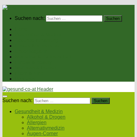
Suchen nach:
Home
Gesundheit & Medizin
Gesunde Ernährung
Unsere Kochrezepte
Unser Magazin
Sexualität & Partnerschaft
Fitness & Beauty
Wellness & Reisen
Eltern & Kind
Podcasts
Suchen nach:
Gesundheit & Medizin
Alkohol & Drogen
Allergien
Alternativmedizin
Augen-Corner