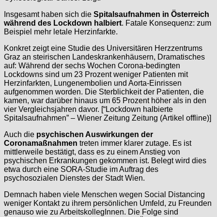
Insgesamt haben sich die
Spitalsaufnahmen in Österreich
während des Lockdown halbiert
. Fatale Konsequenz: zum
Beispiel mehr letale Herzinfarkte.
Konkret zeigt eine Studie des Universitären Herzzentrums
Graz an steirischen Landeskrankenhäusern, Dramatisches
auf: Während der sechs Wochen Corona-bedingten
Lockdowns sind um 23 Prozent weniger Patienten mit
Herzinfarkten, Lungenembolien und Aorta-Einrissen
aufgenommen worden. Die Sterblichkeit der Patienten, die
kamen, war darüber hinaus um 65 Prozent höher als in den
vier Vergleichsjahren davor. [“Lockdown halbierte
Spitalsaufnahmen” – Wiener Zeitung Zeitung (Artikel offline)]
Auch die
psychischen Auswirkungen der
Coronamaßnahmen
treten immer klarer zutage. Es ist
mittlerweile bestätigt, dass es zu einem Anstieg von
psychischen Erkrankungen gekommen ist. Belegt wird dies
etwa durch eine SORA-Studie im Auftrag des
psychosozialen Dienstes der Stadt Wien.
Demnach haben viele Menschen wegen Social Distancing
weniger Kontakt zu ihrem persönlichen Umfeld, zu Freunden
genauso wie zu ArbeitskollegInnen. Die Folge sind