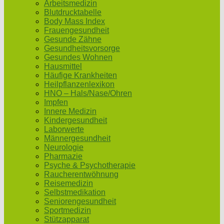
Arbeitsmedizin
Blutdrucktabelle
Body Mass Index
Frauengesundheit
Gesunde Zähne
Gesundheitsvorsorge
Gesundes Wohnen
Hausmittel
Häufige Krankheiten
Heilpflanzenlexikon
HNO – Hals/Nase/Ohren
Impfen
Innere Medizin
Kindergesundheit
Laborwerte
Männergesundheit
Neurologie
Pharmazie
Psyche & Psychotherapie
Raucherentwöhnung
Reisemedizin
Selbstmedikation
Seniorengesundheit
Sportmedizin
Stützapparat