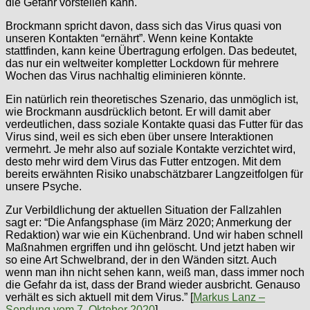
die Gefahr vorstellen kann.
Brockmann spricht davon, dass sich das Virus quasi von
unseren Kontakten “ernährt”. Wenn keine Kontakte
stattfinden, kann keine Übertragung erfolgen. Das bedeutet,
das nur ein weltweiter kompletter Lockdown für mehrere
Wochen das Virus nachhaltig eliminieren könnte.
Ein natürlich rein theoretisches Szenario, das unmöglich ist,
wie Brockmann ausdrücklich betont. Er will damit aber
verdeutlichen, dass soziale Kontakte quasi das Futter für das
Virus sind, weil es sich eben über unsere Interaktionen
vermehrt. Je mehr also auf soziale Kontakte verzichtet wird,
desto mehr wird dem Virus das Futter entzogen. Mit dem
bereits erwähnten Risiko unabschätzbarer Langzeitfolgen für
unsere Psyche.
Zur Verbildlichung der aktuellen Situation der Fallzahlen
sagt er: “Die Anfangsphase (im März 2020; Anmerkung der
Redaktion) war wie ein Küchenbrand. Und wir haben schnell
Maßnahmen ergriffen und ihn gelöscht. Und jetzt haben wir
so eine Art Schwelbrand, der in den Wänden sitzt. Auch
wenn man ihn nicht sehen kann, weiß man, dass immer noch
die Gefahr da ist, dass der Brand wieder ausbricht. Genauso
verhält es sich aktuell mit dem Virus.” [
Markus Lanz –
Sendung vom 7. Oktober 2020
]