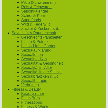
Pilze (Schwammerl)
Reis & Teigwaren
Saisonkalender
Schrot & Korn
Superfoods
Wild & Federwild
Zucker & Zuckerersatz
Sexualität & Partnerschaft
Geschlechtskrankheiten
Libido & Potenz
Lust & Liebe Corner
Sexualaufklärung
Sexualleben
Sexualmedizin
Sexualität & Gesundheit
Sexualität im Alter
Sexualität in der Stillzeit
Sexualpraktiken & Co.
Sexualtherapie
Verhütung
Fitness & Beauty
Beautycorner
Fit im Büro
Fitnesstipps
Fitness & Workout