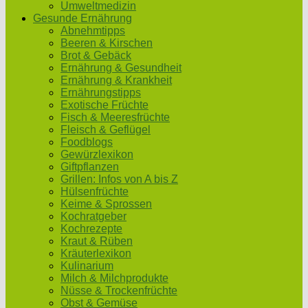
Umweltmedizin
Gesunde Ernährung
Abnehmtipps
Beeren & Kirschen
Brot & Gebäck
Ernährung & Gesundheit
Ernährung & Krankheit
Ernährungstipps
Exotische Früchte
Fisch & Meeresfrüchte
Fleisch & Geflügel
Foodblogs
Gewürzlexikon
Giftpflanzen
Grillen: Infos von A bis Z
Hülsenfrüchte
Keime & Sprossen
Kochratgeber
Kochrezepte
Kraut & Rüben
Kräuterlexikon
Kulinarium
Milch & Milchprodukte
Nüsse & Trockenfrüchte
Obst & Gemüse