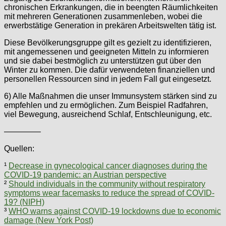
chronischen Erkrankungen, die in beengten Räumlichkeiten
mit mehreren Generationen zusammenleben, wobei die
erwerbstätige Generation in prekären Arbeitswelten tätig ist.
Diese Bevölkerungsgruppe gilt es gezielt zu identifizieren,
mit angemessenen und geeigneten Mitteln zu informieren
und sie dabei bestmöglich zu unterstützen gut über den
Winter zu kommen. Die dafür verwendeten finanziellen und
personellen Ressourcen sind in jedem Fall gut eingesetzt.
6) Alle Maßnahmen die unser Immunsystem stärken sind zu
empfehlen und zu ermöglichen. Zum Beispiel Radfahren,
viel Bewegung, ausreichend Schlaf, Entschleunigung, etc.
————–
Quellen:
¹
Decrease in gynecological cancer diagnoses during the
COVID-19 pandemic: an Austrian perspective
²
Should individuals in the community without respiratory
symptoms wear facemasks to reduce the spread of COVID-
19? (NIPH)
³
WHO warns against COVID-19 lockdowns due to economic
damage (New York Post)