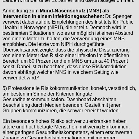
Ländern. Kinder unter 12 Jahren sind davon ausgenommen.
Anmerkung zum
Mund-Nasenschutz (MNS) als
Intervention in einem Infektionsgeschehen
: Dr. Spenger
verweist dabei auf die Empfehlungen des Instituts für Public
Health in Norwegen (NIPH), die er teilt. Demnach wird in
bestimmten Situationen, wo es unmöglich ist einen Abstand
von einem Meter zu halten, die Verwendung eines MNS
empfohlen. Die letzte vom NIPH durchgeführte
Übersichtsarbeit zeigte, dass die physische Distanzierung
von einem Meter das Risiko einer Infektion im öffentlichen
Bereich um 80 Prozent und ein MNS um zirka 40 Prozent
senkt. Dabei ist zu beachten, dass diese Risikoreduktion
davon abhängt welcher MNS in welchem Setting wie
verwendet wird.²
5) Professionelle Risikokommunikation, korrekt, verständlich,
am besten im Sinne der Kriterien für gute
Gesundheitskommunikation. Dashboard abschalten.
Beschallung durch Medien beenden. Gezielt mit jenen
Gruppen kommunizieren, die schwer erreicht werden.
Ein besonders hohes Risiko schwer zu erkranken haben
ältere und hochbetagte Menschen, mit wenig Einkommen,
einer geringen Gesundheitskompetenz, einem erschwerten
Zugang zu Gesundheitsinformationen, mit mehreren