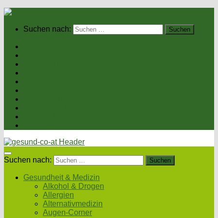
Suchen nach:
Home
Gesundheit & Medizin
Gesunde Ernährung
Unsere Kochrezepte
Unser Magazin
Sexualität & Partnerschaft
Fitness & Beauty
Wellness & Reisen
Eltern & Kind
Podcasts
Suchen nach:
Gesundheit & Medizin
Alkohol & Drogen
Allergien
Alternativmedizin
Augen-Corner