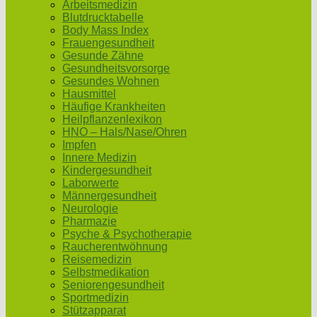
Arbeitsmedizin
Blutdrucktabelle
Body Mass Index
Frauengesundheit
Gesunde Zähne
Gesundheitsvorsorge
Gesundes Wohnen
Hausmittel
Häufige Krankheiten
Heilpflanzenlexikon
HNO – Hals/Nase/Ohren
Impfen
Innere Medizin
Kindergesundheit
Laborwerte
Männergesundheit
Neurologie
Pharmazie
Psyche & Psychotherapie
Raucherentwöhnung
Reisemedizin
Selbstmedikation
Seniorengesundheit
Sportmedizin
Stützapparat