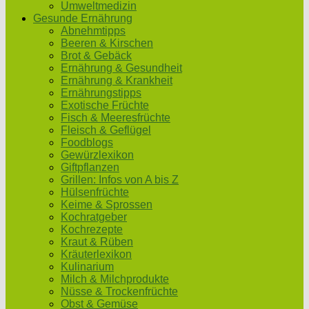
Umweltmedizin
Gesunde Ernährung
Abnehmtipps
Beeren & Kirschen
Brot & Gebäck
Ernährung & Gesundheit
Ernährung & Krankheit
Ernährungstipps
Exotische Früchte
Fisch & Meeresfrüchte
Fleisch & Geflügel
Foodblogs
Gewürzlexikon
Giftpflanzen
Grillen: Infos von A bis Z
Hülsenfrüchte
Keime & Sprossen
Kochratgeber
Kochrezepte
Kraut & Rüben
Kräuterlexikon
Kulinarium
Milch & Milchprodukte
Nüsse & Trockenfrüchte
Obst & Gemüse