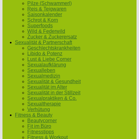
Pilze (Schwammerl)
Reis & Teigwaren
Saisonkalender
Schrot & Korn
Superfoods
Wild & Federwild
Zucker & Zuckerersatz
Sexualität & Partnerschaft
Geschlechtskrankheiten
Libido & Potenz
Lust & Liebe Corner
Sexualaufklärung
Sexualleben
Sexualmedizin
Sexualität & Gesundheit
Sexualität im Alter
Sexualität in der Stillzeit
Sexualpraktiken & Co.
Sexualtherapie
Verhütung
Fitness & Beauty
Beautycorner
Fit im Büro
Fitnesstipps
Fitness & Workout