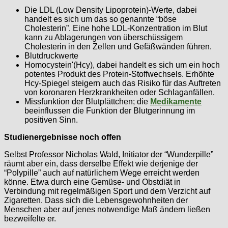
Die LDL (Low Density Lipoprotein)-Werte, dabei
handelt es sich um das so genannte “böse
Cholesterin”. Eine hohe LDL-Konzentration im Blut
kann zu Ablagerungen von überschüssigem
Cholesterin in den Zellen und Gefäßwänden führen.
Blutdruckwerte
Homocystein'(Hcy), dabei handelt es sich um ein hoch
potentes Produkt des Protein-Stoffwechsels. Erhöhte
Hcy-Spiegel steigern auch das Risiko für das Auftreten
von koronaren Herzkrankheiten oder Schlaganfällen.
Missfunktion der Blutplättchen; die
Medikamente
beeinflussen die Funktion der Blutgerinnung im
positiven Sinn.
Studienergebnisse noch offen
Selbst Professor Nicholas Wald, Initiator der “Wunderpille”
räumt aber ein, dass derselbe Effekt wie derjenige der
“Polypille” auch auf natürlichem Wege erreicht werden
könne. Etwa durch eine Gemüse- und Obstdiät in
Verbindung mit regelmäßigen Sport und dem Verzicht auf
Zigaretten. Dass sich die Lebensgewohnheiten der
Menschen aber auf jenes notwendige Maß ändern ließen
bezweifelte er.