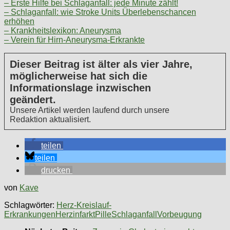
– Erste Hilfe bei Schlaganfall: jede Minute zählt!
– Schlaganfall: wie Stroke Units Überlebenschancen
erhöhen
– Krankheitslexikon: Aneurysma
– Verein für Hirn-Aneurysma-Erkrankte
Dieser Beitrag ist älter als vier Jahre,
möglicherweise hat sich die
Informationslage inzwischen
geändert.
Unsere Artikel werden laufend durch unsere
Redaktion aktualisiert.
teilen
teilen
drucken
von
Kave
Schlagwörter:
Herz-Kreislauf-
Erkrankungen
Herzinfarkt
Pille
Schlaganfall
Vorbeugung