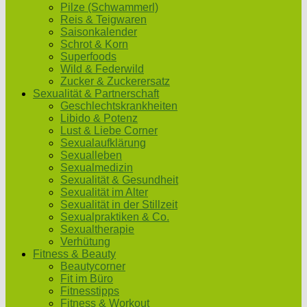
Pilze (Schwammerl)
Reis & Teigwaren
Saisonkalender
Schrot & Korn
Superfoods
Wild & Federwild
Zucker & Zuckerersatz
Sexualität & Partnerschaft
Geschlechtskrankheiten
Libido & Potenz
Lust & Liebe Corner
Sexualaufklärung
Sexualleben
Sexualmedizin
Sexualität & Gesundheit
Sexualität im Alter
Sexualität in der Stillzeit
Sexualpraktiken & Co.
Sexualtherapie
Verhütung
Fitness & Beauty
Beautycorner
Fit im Büro
Fitnesstipps
Fitness & Workout