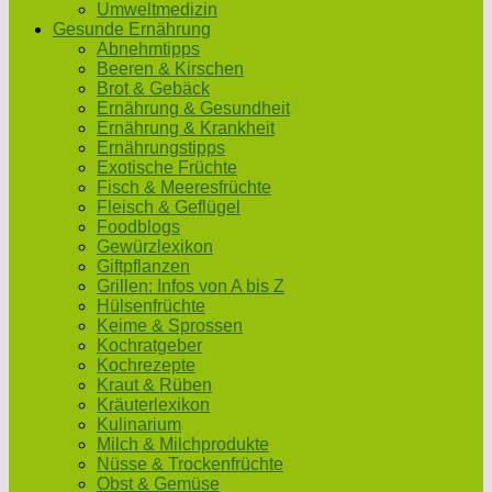
Umweltmedizin
Gesunde Ernährung
Abnehmtipps
Beeren & Kirschen
Brot & Gebäck
Ernährung & Gesundheit
Ernährung & Krankheit
Ernährungstipps
Exotische Früchte
Fisch & Meeresfrüchte
Fleisch & Geflügel
Foodblogs
Gewürzlexikon
Giftpflanzen
Grillen: Infos von A bis Z
Hülsenfrüchte
Keime & Sprossen
Kochratgeber
Kochrezepte
Kraut & Rüben
Kräuterlexikon
Kulinarium
Milch & Milchprodukte
Nüsse & Trockenfrüchte
Obst & Gemüse