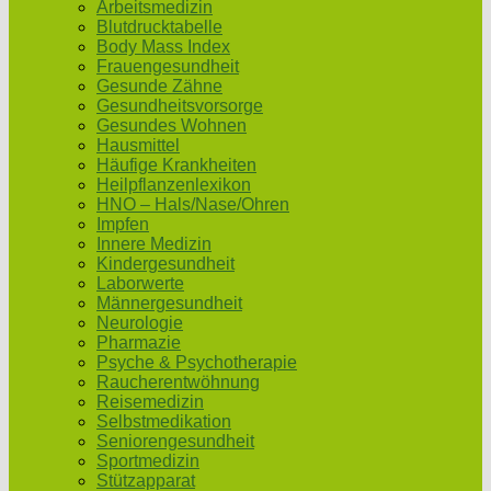
Arbeitsmedizin
Blutdrucktabelle
Body Mass Index
Frauengesundheit
Gesunde Zähne
Gesundheitsvorsorge
Gesundes Wohnen
Hausmittel
Häufige Krankheiten
Heilpflanzenlexikon
HNO – Hals/Nase/Ohren
Impfen
Innere Medizin
Kindergesundheit
Laborwerte
Männergesundheit
Neurologie
Pharmazie
Psyche & Psychotherapie
Raucherentwöhnung
Reisemedizin
Selbstmedikation
Seniorengesundheit
Sportmedizin
Stützapparat