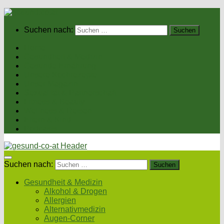
Suchen nach:
Home
Gesundheit & Medizin
Gesunde Ernährung
Unsere Kochrezepte
Unser Magazin
Sexualität & Partnerschaft
Fitness & Beauty
Wellness & Reisen
Eltern & Kind
Podcasts
Suchen nach:
Gesundheit & Medizin
Alkohol & Drogen
Allergien
Alternativmedizin
Augen-Corner