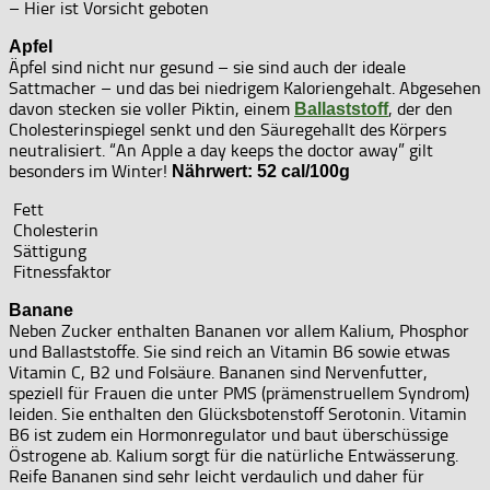
– Hier ist Vorsicht geboten
Apfel
Äpfel sind nicht nur gesund – sie sind auch der ideale
Sattmacher – und das bei niedrigem Kaloriengehalt. Abgesehen
davon stecken sie voller Piktin, einem
, der den
Ballaststoff
Cholesterinspiegel senkt und den Säuregehallt des Körpers
neutralisiert. “An Apple a day keeps the doctor away” gilt
besonders im Winter!
Nährwert: 52 cal/100g
Fett
Cholesterin
Sättigung
Fitnessfaktor
Banane
Neben Zucker enthalten Bananen vor allem Kalium, Phosphor
und Ballaststoffe. Sie sind reich an Vitamin B6 sowie etwas
Vitamin C, B2 und Folsäure. Bananen sind Nervenfutter,
speziell für Frauen die unter PMS (prämenstruellem Syndrom)
leiden. Sie enthalten den Glücksbotenstoff Serotonin. Vitamin
B6 ist zudem ein Hormonregulator und baut überschüssige
Östrogene ab. Kalium sorgt für die natürliche Entwässerung.
Reife Bananen sind sehr leicht verdaulich und daher für