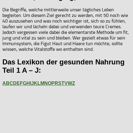
Die Begriffe, welche mittlerweile unser tägliches Leben
begleiten. Um diesem Ziel gerecht zu werden, mit 50 noch wie
40 auszusehen und was noch wichtiger ist, sich so zu fühlen,
laufen wir und lächeln dabei und verwenden teure Cremes.
Jedoch vergessen viele dabei die elementarste Methode um fit,
jung und vital zu sein und bleiben. Wer gezielt etwas für sein
Immunsystem, die Figut Haut und Haare tun möchte, sollte
wissen, welche Vitalstoffe wo enthalten sind.
Das Lexikon der gesunden Nahrung
Teil 1 A – J:
A
B
C
D
E
F
G
H
I
J
K
L
M
N
O
P
R
S
T
V
W
Z