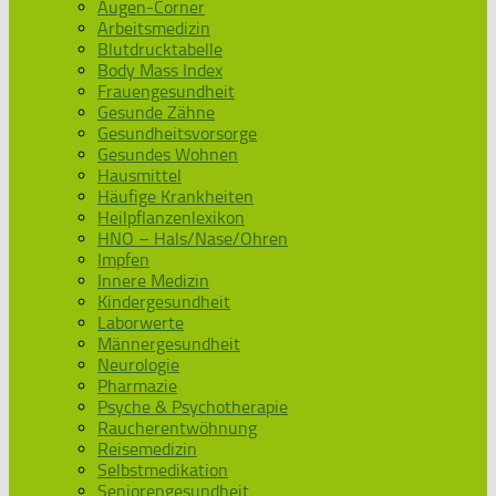
Augen-Corner
Arbeitsmedizin
Blutdrucktabelle
Body Mass Index
Frauengesundheit
Gesunde Zähne
Gesundheitsvorsorge
Gesundes Wohnen
Hausmittel
Häufige Krankheiten
Heilpflanzenlexikon
HNO – Hals/Nase/Ohren
Impfen
Innere Medizin
Kindergesundheit
Laborwerte
Männergesundheit
Neurologie
Pharmazie
Psyche & Psychotherapie
Raucherentwöhnung
Reisemedizin
Selbstmedikation
Seniorengesundheit