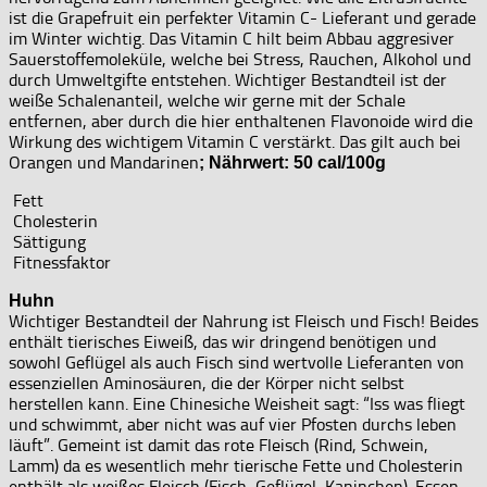
ist die Grapefruit ein perfekter Vitamin C- Lieferant und gerade
im Winter wichtig. Das Vitamin C hilt beim Abbau aggresiver
Sauerstoffemoleküle, welche bei Stress, Rauchen, Alkohol und
durch Umweltgifte entstehen. Wichtiger Bestandteil ist der
weiße Schalenanteil, welche wir gerne mit der Schale
entfernen, aber durch die hier enthaltenen Flavonoide wird die
Wirkung des wichtigem Vitamin C verstärkt. Das gilt auch bei
Orangen und Mandarinen
; Nährwert: 50 cal/100g
Fett
Cholesterin
Sättigung
Fitnessfaktor
Huhn
Wichtiger Bestandteil der Nahrung ist Fleisch und Fisch! Beides
enthält tierisches Eiweiß, das wir dringend benötigen und
sowohl Geflügel als auch Fisch sind wertvolle Lieferanten von
essenziellen Aminosäuren, die der Körper nicht selbst
herstellen kann. Eine Chinesiche Weisheit sagt: “Iss was fliegt
und schwimmt, aber nicht was auf vier Pfosten durchs leben
läuft”. Gemeint ist damit das rote Fleisch (Rind, Schwein,
Lamm) da es wesentlich mehr tierische Fette und Cholesterin
enthält als weißes Fleisch (Fisch, Geflügel, Kaninchen). Essen