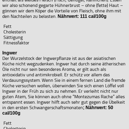
wir also schonend gegarte Hühnerbrust – ohne (fette) Haut –
gönnen wir dem Köper die Vorteile von Fleisch, ohne ihm mit
den Nachteilen zu belasten.
Nährwert: 111 cal/100g
Fett
Cholesterin
Sättigung
Fitnessfaktor
Ingwer
Der Wurzelstock der Ingwerpflanze ist aus der asiatischen
Küche nicht wegzudenken. Ingwer hat durch seine ätherischen
Öle nicht nur sein besonderes Aroma, er gilt auch als
antioxidativ und antimikrobiell. Er schütz vor allem das
Verdauungssystem. Wenn Sie in einem fernen Land die fremde
Küche versuchen wollen, überwinden Sie sich einen Löffel voll
Ingwer in der Früh zu sich zu nehmen. Er verleiht nicht nur
guten Atem, Sie können auch ohne “Montezumas Rache” alles
entspannt essen. Ingwer hilft auch sehr gut gegen die Übelkeit
in den ersten Schwangerschaftsmonaten
; Nährwert: 50
cal/100g
Fett
Cholesterin