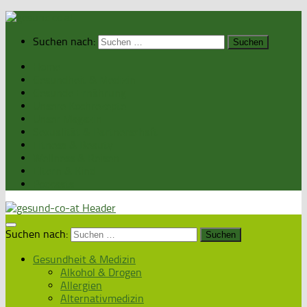
Suchen nach:
Home
Gesundheit & Medizin
Gesunde Ernährung
Unsere Kochrezepte
Unser Magazin
Sexualität & Partnerschaft
Fitness & Beauty
Wellness & Reisen
Eltern & Kind
Podcasts
Suchen nach:
Gesundheit & Medizin
Alkohol & Drogen
Allergien
Alternativmedizin