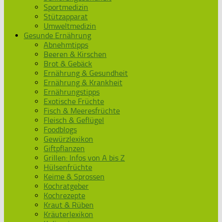
Sportmedizin
Stützapparat
Umweltmedizin
Gesunde Ernährung
Abnehmtipps
Beeren & Kirschen
Brot & Gebäck
Ernährung & Gesundheit
Ernährung & Krankheit
Ernährungstipps
Exotische Früchte
Fisch & Meeresfrüchte
Fleisch & Geflügel
Foodblogs
Gewürzlexikon
Giftpflanzen
Grillen: Infos von A bis Z
Hülsenfrüchte
Keime & Sprossen
Kochratgeber
Kochrezepte
Kraut & Rüben
Kräuterlexikon