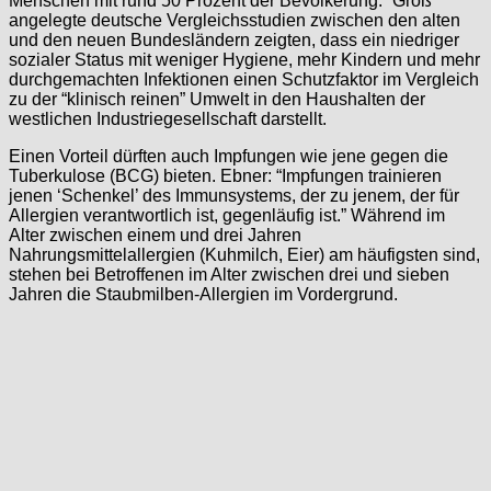
Menschen mit rund 50 Prozent der Bevölkerung.” Groß
angelegte deutsche Vergleichsstudien zwischen den alten
und den neuen Bundesländern zeigten, dass ein niedriger
sozialer Status mit weniger Hygiene, mehr Kindern und mehr
durchgemachten Infektionen einen Schutzfaktor im Vergleich
zu der “klinisch reinen” Umwelt in den Haushalten der
westlichen Industriegesellschaft darstellt.
Einen Vorteil dürften auch Impfungen wie jene gegen die
Tuberkulose (BCG) bieten. Ebner: “Impfungen trainieren
jenen ‘Schenkel’ des Immunsystems, der zu jenem, der für
Allergien verantwortlich ist, gegenläufig ist.” Während im
Alter zwischen einem und drei Jahren
Nahrungsmittelallergien (Kuhmilch, Eier) am häufigsten sind,
stehen bei Betroffenen im Alter zwischen drei und sieben
Jahren die Staubmilben-Allergien im Vordergrund.