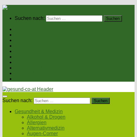
Suchen nach:
Home
Gesundheit & Medizin
Gesunde Ernährung
Unsere Kochrezepte
Unser Magazin
Sexualität & Partnerschaft
Fitness & Beauty
Wellness & Reisen
Eltern & Kind
Podcasts
Suchen nach:
Gesundheit & Medizin
Alkohol & Drogen
Allergien
Alternativmedizin
Augen-Corner