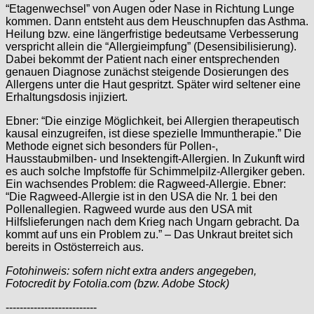
“Etagenwechsel” von Augen oder Nase in Richtung Lunge
kommen. Dann entsteht aus dem Heuschnupfen das Asthma.
Heilung bzw. eine längerfristige bedeutsame Verbesserung
verspricht allein die “Allergieimpfung” (Desensibilisierung).
Dabei bekommt der Patient nach einer entsprechenden
genauen Diagnose zunächst steigende Dosierungen des
Allergens unter die Haut gespritzt. Später wird seltener eine
Erhaltungsdosis injiziert.
Ebner: “Die einzige Möglichkeit, bei Allergien therapeutisch
kausal einzugreifen, ist diese spezielle Immuntherapie.” Die
Methode eignet sich besonders für Pollen-,
Hausstaubmilben- und Insektengift-Allergien. In Zukunft wird
es auch solche Impfstoffe für Schimmelpilz-Allergiker geben.
Ein wachsendes Problem: die Ragweed-Allergie. Ebner:
“Die Ragweed-Allergie ist in den USA die Nr. 1 bei den
Pollenallegien. Ragweed wurde aus den USA mit
Hilfslieferungen nach dem Krieg nach Ungarn gebracht. Da
kommt auf uns ein Problem zu.” – Das Unkraut breitet sich
bereits in Ostösterreich aus.
Fotohinweis: sofern nicht extra anders angegeben,
Fotocredit by Fotolia.com (bzw. Adobe Stock)
--------------------------