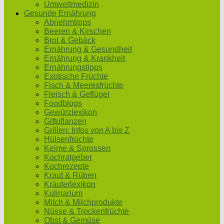
Umweltmedizin
Gesunde Ernährung
Abnehmtipps
Beeren & Kirschen
Brot & Gebäck
Ernährung & Gesundheit
Ernährung & Krankheit
Ernährungstipps
Exotische Früchte
Fisch & Meeresfrüchte
Fleisch & Geflügel
Foodblogs
Gewürzlexikon
Giftpflanzen
Grillen: Infos von A bis Z
Hülsenfrüchte
Keime & Sprossen
Kochratgeber
Kochrezepte
Kraut & Rüben
Kräuterlexikon
Kulinarium
Milch & Milchprodukte
Nüsse & Trockenfrüchte
Obst & Gemüse