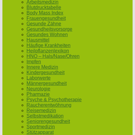
Arbeitsmedizin
Blutdrucktabelle
Body Mass Index
Frauengesundheit
Gesunde Zähne
Gesundheitsvorsorge
Gesundes Wohnen
Hausmittel
Häufige Krankheiten
Heilpflanzenlexikon
HNO – Hals/Nase/Ohren
Impfen
Innere Medizin
Kindergesundheit
Laborwerte
Männergesundheit
Neurologie
Pharmazie
Psyche & Psychotherapie
Raucherentwöhnung
Reisemedizin
Selbstmedikation
Seniorengesundheit
Sportmedizin
Stützapparat