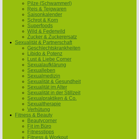
Pilze (Schwammerl)
Reis & Teigwaren
Saisonkalender
Schrot & Korn
Superfoods
Wild & Federwild
Zucker & Zuckerersatz
Sexualität & Partnerschaft
Geschlechtskrankheiten
Libido & Potenz
Lust & Liebe Corner
Sexualaufklärung
Sexualleben
Sexualmedizin
Sexualität & Gesundheit
Sexualität im Alter
Sexualität in der Stillzeit
Sexualpraktiken & Co.
Sexualtherapie
Verhütung
Fitness & Beauty
Beautycorner
Fit im Büro
Fitnesstipps
Fitness & Workout