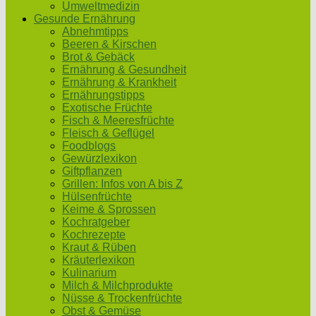
Umweltmedizin
Gesunde Ernährung
Abnehmtipps
Beeren & Kirschen
Brot & Gebäck
Ernährung & Gesundheit
Ernährung & Krankheit
Ernährungstipps
Exotische Früchte
Fisch & Meeresfrüchte
Fleisch & Geflügel
Foodblogs
Gewürzlexikon
Giftpflanzen
Grillen: Infos von A bis Z
Hülsenfrüchte
Keime & Sprossen
Kochratgeber
Kochrezepte
Kraut & Rüben
Kräuterlexikon
Kulinarium
Milch & Milchprodukte
Nüsse & Trockenfrüchte
Obst & Gemüse