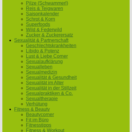
Pilze (Schwammerl)
Reis & Teigwaren
Saisonkalender
Schrot & Korn
Superfoods
Wild & Federwild
Zucker & Zuckerersatz
Sexualität & Partnerschaft
Geschlechtskrankheiten
Libido & Potenz
Lust & Liebe Corner
Sexualaufklärung
Sexualleben
Sexualmedizin
Sexualität & Gesundheit
Sexualität im Alter
Sexualität in der Stillzeit
Sexualpraktiken & Co.
Sexualtherapie
Verhütung
Fitness & Beauty
Beautycorner
Fit im Büro
Fitnesstipps
Fitness & Workout