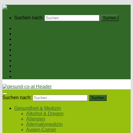
Suchen nach:
Home
Gesundheit & Medizin
Gesunde Ernährung
Unsere Kochrezepte
Unser Magazin
Sexualität & Partnerschaft
Fitness & Beauty
Wellness & Reisen
Eltern & Kind
Podcasts
Suchen nach:
Gesundheit & Medizin
Alkohol & Drogen
Allergien
Alternativmedizin
Augen-Corner