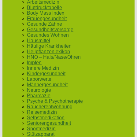
Arbeitsmedizin
Blutdrucktabelle
Body Mass Index
Frauengesundheit
Gesunde Zähne
Gesundheitsvorsorge
Gesundes Wohnen
Hausmittel
Häufige Krankheiten
Heilpflanzenlexikon
HNO – Hals/Nase/Ohren
Impfen
Innere Medizin
Kindergesundheit
Laborwerte
Männergesundheit
Neurologie
Pharmazie
Psyche & Psychotherapie
Raucherentwöhnung
Reisemedizin
Selbstmedikation
Seniorengesundheit
Sportmedizin
Stützapparat