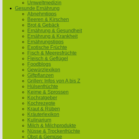
Umweltmedizin
Gesunde Ernährung
Abnehmtipps
Beeren & Kirschen
Brot & Gebäck
Ernährung & Gesundheit
Ernährung & Krankheit
Ernährungstipps
Exotische Früchte
Fisch & Meeresfrüchte
Fleisch & Geflügel
Foodblogs
Gewürzlexikon
Giftpflanzen
Grillen: Infos von A bis Z
Hülsenfrüchte
Keime & Sprossen
Kochratgeber
Kochrezepte
Kraut & Rüben
Kräuterlexikon
Kulinarium
Milch & Milchprodukte
Nüsse & Trockenfrüchte
Obst & Gemüse