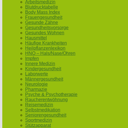
Arbeitsmedizin
Blutdrucktabelle
Body Mass Index
Frauengesundheit
Gesunde Zähne
Gesundheitsvorsorge
Gesundes Wohnen
Hausmittel
Häufige Krankheiten
Heilpflanzenlexikon
HNO – Hals/Nase/Ohren
Impfen
Innere Medizin
Kindergesundheit
Laborwerte
Männergesundheit
Neurologie
Pharmazie
Psyche & Psychotherapie
Raucherentwöhnung
Reisemedizin
Selbstmedikation
Seniorengesundheit
Sportmedizin
Stützapparat