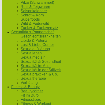
Pilze (Schwammerl)
Reis & Teigwaren
Saisonkalender
Schrot & Korn
Superfoods
Wild & Federwild
Zucker & Zuckerersatz
Sexualität & Partnerschaft
Geschlechtskrankheiten
Libido & Potenz
Lust & Liebe Corner
Sexualaufklärung
Sexualleben
Sexualmedizin
Sexualität & Gesundheit
Sexualität im Alter
Sexualität in der Stillzeit
Sexualpraktiken & Co.
Sexualtherapie
Verhütung
Fitness & Beauty
Beautycorner
Fit im Büro
Fitnesstipps
Fitness & Workout