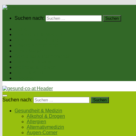
Suchen nach:
Home
Gesundheit & Medizin
Gesunde Ernährung
Unsere Kochrezepte
Unser Magazin
Sexualität & Partnerschaft
Fitness & Beauty
Wellness & Reisen
Eltern & Kind
Podcasts
Suchen nach:
Gesundheit & Medizin
Alkohol & Drogen
Allergien
Alternativmedizin
Augen-Corner