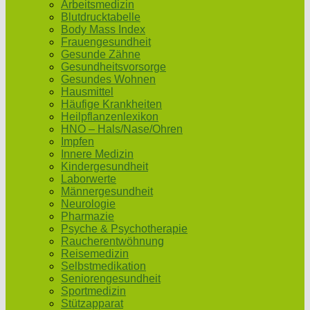
Arbeitsmedizin
Blutdrucktabelle
Body Mass Index
Frauengesundheit
Gesunde Zähne
Gesundheitsvorsorge
Gesundes Wohnen
Hausmittel
Häufige Krankheiten
Heilpflanzenlexikon
HNO – Hals/Nase/Ohren
Impfen
Innere Medizin
Kindergesundheit
Laborwerte
Männergesundheit
Neurologie
Pharmazie
Psyche & Psychotherapie
Raucherentwöhnung
Reisemedizin
Selbstmedikation
Seniorengesundheit
Sportmedizin
Stützapparat