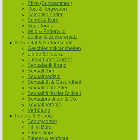
Pilze (Schwammerl)
Reis & Teigwaren
Saisonkalender
Schrot & Korn
Superfoods
Wild & Federwild
Zucker & Zuckerersatz
Sexualität & Partnerschaft
Geschlechtskrankheiten
Libido & Potenz
Lust & Liebe Corner
Sexualaufklärung
Sexualleben
Sexualmedizin
Sexualität & Gesundheit
Sexualität im Alter
Sexualität in der Stillzeit
Sexualpraktiken & Co.
Sexualtherapie
Verhütung
Fitness & Beauty
Beautycorner
Fit im Büro
Fitnesstipps
Fitness & Workout