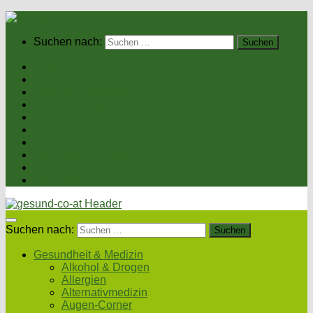
Suchen nach:
Home
Gesundheit & Medizin
Gesunde Ernährung
Unsere Kochrezepte
Unser Magazin
Sexualität & Partnerschaft
Fitness & Beauty
Wellness & Reisen
Eltern & Kind
Podcasts
Suchen nach:
Gesundheit & Medizin
Alkohol & Drogen
Allergien
Alternativmedizin
Augen-Corner