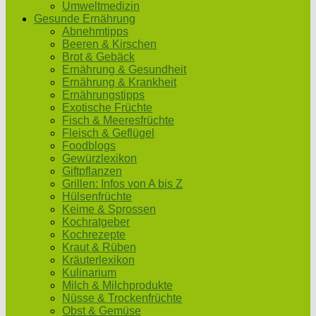
Umweltmedizin
Gesunde Ernährung
Abnehmtipps
Beeren & Kirschen
Brot & Gebäck
Ernährung & Gesundheit
Ernährung & Krankheit
Ernährungstipps
Exotische Früchte
Fisch & Meeresfrüchte
Fleisch & Geflügel
Foodblogs
Gewürzlexikon
Giftpflanzen
Grillen: Infos von A bis Z
Hülsenfrüchte
Keime & Sprossen
Kochratgeber
Kochrezepte
Kraut & Rüben
Kräuterlexikon
Kulinarium
Milch & Milchprodukte
Nüsse & Trockenfrüchte
Obst & Gemüse