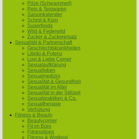
Pilze (Schwammerl)
Reis & Teigwaren
Saisonkalender
Schrot & Korn
Superfoods
Wild & Federwild
Zucker & Zuckerersatz
Sexualität & Partnerschaft
Geschlechtskrankheiten
Libido & Potenz
Lust & Liebe Corner
Sexualaufklärung
Sexualleben
Sexualmedizin
Sexualität & Gesundheit
Sexualität im Alter
Sexualität in der Stillzeit
Sexualpraktiken & Co.
Sexualtherapie
Verhütung
Fitness & Beauty
Beautycorner
Fit im Büro
Fitnesstipps
Fitness & Workout