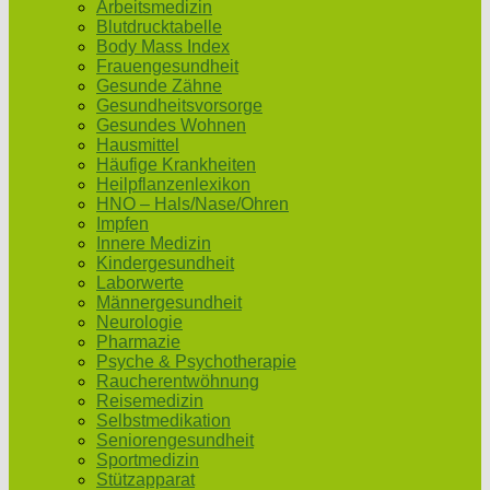
Arbeitsmedizin
Blutdrucktabelle
Body Mass Index
Frauengesundheit
Gesunde Zähne
Gesundheitsvorsorge
Gesundes Wohnen
Hausmittel
Häufige Krankheiten
Heilpflanzenlexikon
HNO – Hals/Nase/Ohren
Impfen
Innere Medizin
Kindergesundheit
Laborwerte
Männergesundheit
Neurologie
Pharmazie
Psyche & Psychotherapie
Raucherentwöhnung
Reisemedizin
Selbstmedikation
Seniorengesundheit
Sportmedizin
Stützapparat