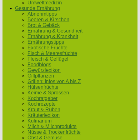
Umweltmedizin
Gesunde Ernährung
Abnehmtipps
Beeren & Kirschen
Brot & Gebäck
Ernährung & Gesundheit
Ernährung & Krankheit
Ernährungstipps
Exotische Früchte
Fisch & Meeresfrüchte
Fleisch & Geflügel
Foodblogs
Gewürzlexikon
Giftpflanzen
Grillen: Infos von A bis Z
Hülsenfrüchte
Keime & Sprossen
Kochratgeber
Kochrezepte
Kraut & Rüben
Kräuterlexikon
Kulinarium
Milch & Milchprodukte
Nüsse & Trockenfrüchte
Obst & Gemüse