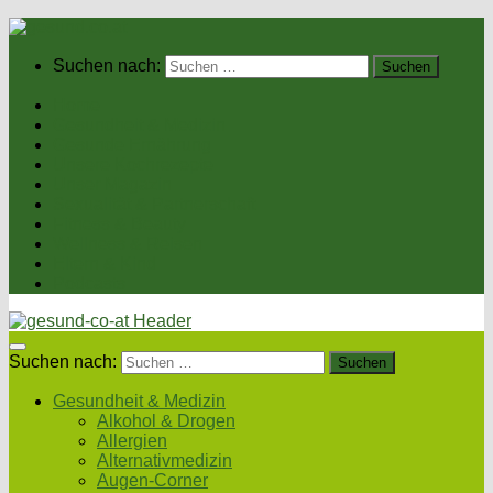
Suchen nach:
Home
Gesundheit & Medizin
Gesunde Ernährung
Unsere Kochrezepte
Unser Magazin
Sexualität & Partnerschaft
Fitness & Beauty
Wellness & Reisen
Eltern & Kind
Podcasts
Suchen nach:
Gesundheit & Medizin
Alkohol & Drogen
Allergien
Alternativmedizin
Augen-Corner