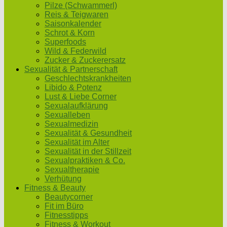
Pilze (Schwammerl)
Reis & Teigwaren
Saisonkalender
Schrot & Korn
Superfoods
Wild & Federwild
Zucker & Zuckerersatz
Sexualität & Partnerschaft
Geschlechtskrankheiten
Libido & Potenz
Lust & Liebe Corner
Sexualaufklärung
Sexualleben
Sexualmedizin
Sexualität & Gesundheit
Sexualität im Alter
Sexualität in der Stillzeit
Sexualpraktiken & Co.
Sexualtherapie
Verhütung
Fitness & Beauty
Beautycorner
Fit im Büro
Fitnesstipps
Fitness & Workout