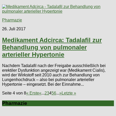
Pharmazie
26. Juli 2017
Medikament Adcirca: Tadalafil zur
Behandlung von pulmonaler
arterieller Hypertonie
Nachdem Tadalafil nach der Freigabe ausschließlich bei
erektiler Dysfunktion angezeigt war (Medikament Cialis),
wird der Wirkstoff seit 2010 auch zur Behandlung von
Lungenhochdruck – also bei pulmonaler arterieller
Hypertonie – eingesetzt. Bei der Einnahme...
Seite 4 von 8
« Erste
«
...
2
3
4
5
6
...
»
Letzte »
Pharmazie