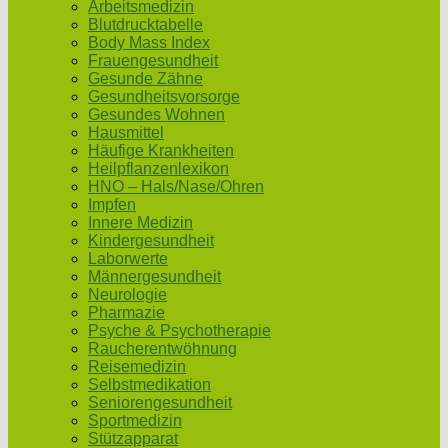
Arbeitsmedizin
Blutdrucktabelle
Body Mass Index
Frauengesundheit
Gesunde Zähne
Gesundheitsvorsorge
Gesundes Wohnen
Hausmittel
Häufige Krankheiten
Heilpflanzenlexikon
HNO – Hals/Nase/Ohren
Impfen
Innere Medizin
Kindergesundheit
Laborwerte
Männergesundheit
Neurologie
Pharmazie
Psyche & Psychotherapie
Raucherentwöhnung
Reisemedizin
Selbstmedikation
Seniorengesundheit
Sportmedizin
Stützapparat