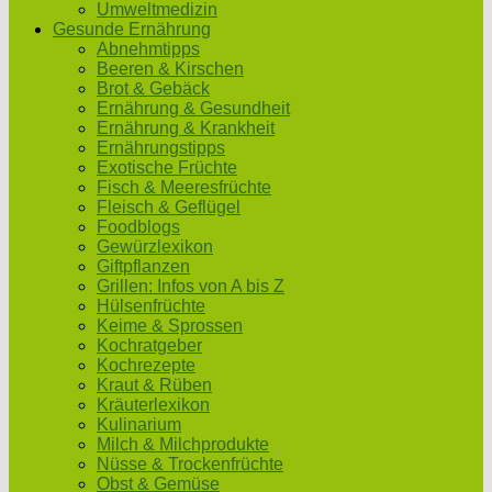
Umweltmedizin
Gesunde Ernährung
Abnehmtipps
Beeren & Kirschen
Brot & Gebäck
Ernährung & Gesundheit
Ernährung & Krankheit
Ernährungstipps
Exotische Früchte
Fisch & Meeresfrüchte
Fleisch & Geflügel
Foodblogs
Gewürzlexikon
Giftpflanzen
Grillen: Infos von A bis Z
Hülsenfrüchte
Keime & Sprossen
Kochratgeber
Kochrezepte
Kraut & Rüben
Kräuterlexikon
Kulinarium
Milch & Milchprodukte
Nüsse & Trockenfrüchte
Obst & Gemüse