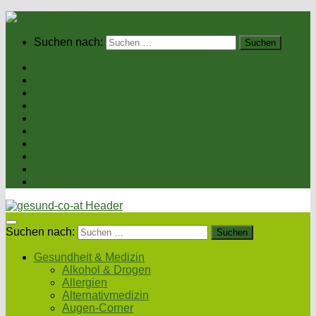
Suchen nach:
Home
Gesundheit & Medizin
Gesunde Ernährung
Unsere Kochrezepte
Unser Magazin
Sexualität & Partnerschaft
Fitness & Beauty
Wellness & Reisen
Eltern & Kind
Podcasts
Suchen nach:
Gesundheit & Medizin
Alkohol & Drogen
Allergien
Alternativmedizin
Augen-Corner