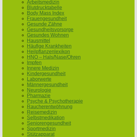
Arbeitsmedizin
Blutdrucktabelle
Body Mass Index
Frauengesundheit
Gesunde Zähne
Gesundheitsvorsorge
Gesundes Wohnen
Hausmittel
Häufige Krankheiten
Heilpflanzenlexikon
HNO – Hals/Nase/Ohren
Impfen
Innere Medizin
Kindergesundheit
Laborwerte
Männergesundheit
Neurologie
Pharmazie
Psyche & Psychotherapie
Raucherentwöhnung
Reisemedizin
Selbstmedikation
Seniorengesundheit
Sportmedizin
Stützapparat