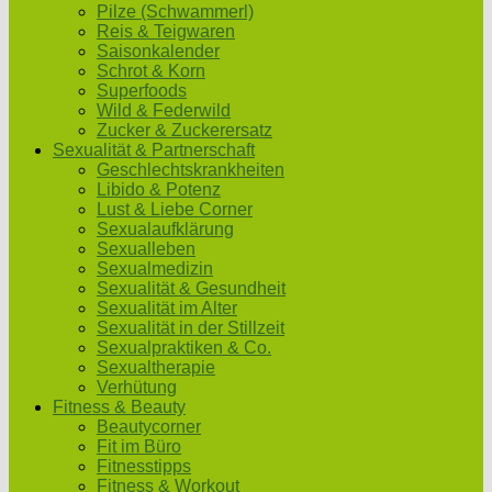
Pilze (Schwammerl)
Reis & Teigwaren
Saisonkalender
Schrot & Korn
Superfoods
Wild & Federwild
Zucker & Zuckerersatz
Sexualität & Partnerschaft
Geschlechtskrankheiten
Libido & Potenz
Lust & Liebe Corner
Sexualaufklärung
Sexualleben
Sexualmedizin
Sexualität & Gesundheit
Sexualität im Alter
Sexualität in der Stillzeit
Sexualpraktiken & Co.
Sexualtherapie
Verhütung
Fitness & Beauty
Beautycorner
Fit im Büro
Fitnesstipps
Fitness & Workout