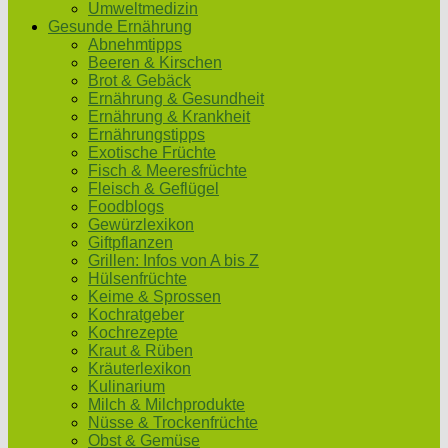
Umweltmedizin
Gesunde Ernährung
Abnehmtipps
Beeren & Kirschen
Brot & Gebäck
Ernährung & Gesundheit
Ernährung & Krankheit
Ernährungstipps
Exotische Früchte
Fisch & Meeresfrüchte
Fleisch & Geflügel
Foodblogs
Gewürzlexikon
Giftpflanzen
Grillen: Infos von A bis Z
Hülsenfrüchte
Keime & Sprossen
Kochratgeber
Kochrezepte
Kraut & Rüben
Kräuterlexikon
Kulinarium
Milch & Milchprodukte
Nüsse & Trockenfrüchte
Obst & Gemüse