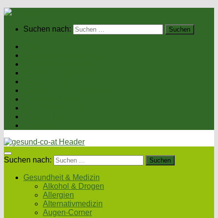
Suchen nach:
Home
Gesundheit & Medizin
Gesunde Ernährung
Unsere Kochrezepte
Unser Magazin
Sexualität & Partnerschaft
Fitness & Beauty
Wellness & Reisen
Eltern & Kind
Podcasts
Suchen nach:
Gesundheit & Medizin
Alkohol & Drogen
Allergien
Alternativmedizin
Augen-Corner