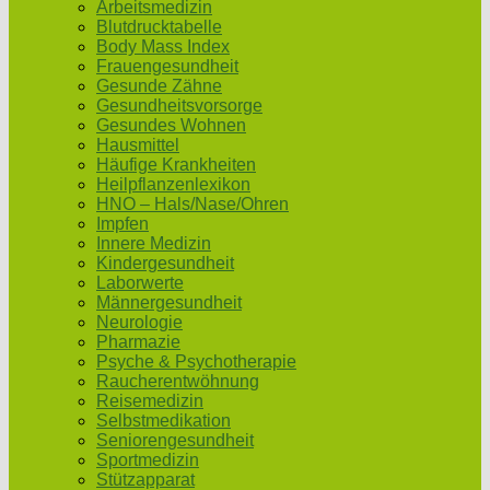
Arbeitsmedizin
Blutdrucktabelle
Body Mass Index
Frauengesundheit
Gesunde Zähne
Gesundheitsvorsorge
Gesundes Wohnen
Hausmittel
Häufige Krankheiten
Heilpflanzenlexikon
HNO – Hals/Nase/Ohren
Impfen
Innere Medizin
Kindergesundheit
Laborwerte
Männergesundheit
Neurologie
Pharmazie
Psyche & Psychotherapie
Raucherentwöhnung
Reisemedizin
Selbstmedikation
Seniorengesundheit
Sportmedizin
Stützapparat