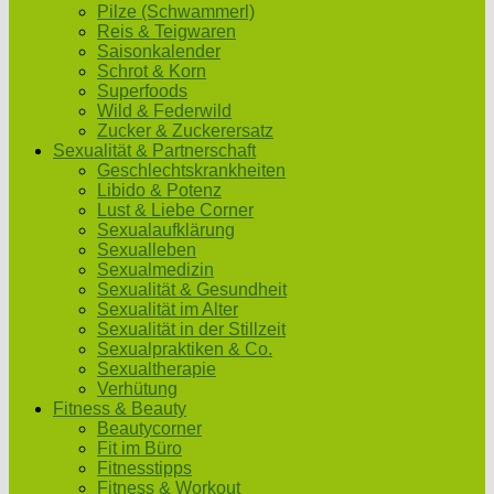
Pilze (Schwammerl)
Reis & Teigwaren
Saisonkalender
Schrot & Korn
Superfoods
Wild & Federwild
Zucker & Zuckerersatz
Sexualität & Partnerschaft
Geschlechtskrankheiten
Libido & Potenz
Lust & Liebe Corner
Sexualaufklärung
Sexualleben
Sexualmedizin
Sexualität & Gesundheit
Sexualität im Alter
Sexualität in der Stillzeit
Sexualpraktiken & Co.
Sexualtherapie
Verhütung
Fitness & Beauty
Beautycorner
Fit im Büro
Fitnesstipps
Fitness & Workout