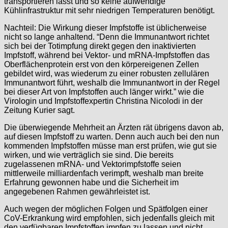
transportieren lässt und so keine aufwendige
Kühlinfrastruktur mit sehr niedrigen Temperaturen benötigt.
Nachteil: Die Wirkung dieser Impfstoffe ist üblicherweise
nicht so lange anhaltend. “Denn die Immunantwort richtet
sich bei der Totimpfung direkt gegen den inaktivierten
Impfstoff, während bei Vektor- und mRNA-Impfstoffen das
Oberflächenprotein erst von den körpereigenen Zellen
gebildet wird, was wiederum zu einer robusten zellulären
Immunantwort führt, weshalb die Immunantwort in der Regel
bei dieser Art von Impfstoffen auch länger wirkt.” wie die
Virologin und Impfstoffexpertin Christina Nicolodi in der
Zeitung Kurier sagt.
Die überwiegende Mehrheit an Ärzten rät übrigens davon ab,
auf diesen Impfstoff zu warten. Denn auch auch bei den nun
kommenden Impfstoffen müsse man erst prüfen, wie gut sie
wirken, und wie verträglich sie sind. Die bereits
zugelassenen mRNA- und Vektorimpfstoffe seien
mittlerweile milliardenfach verimpft, weshalb man breite
Erfahrung gewonnen habe und die Sicherheit im
angegebenen Rahmen gewährleistet ist.
Auch wegen der möglichen Folgen und Spätfolgen einer
CoV-Erkrankung wird empfohlen, sich jedenfalls gleich mit
den verfügbaren Impfstoffen impfen zu lassen und nicht