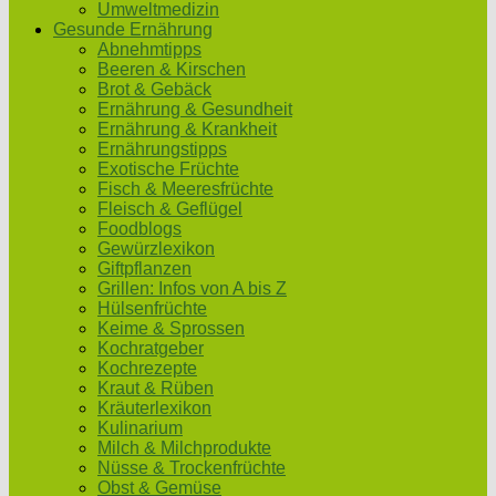
Umweltmedizin
Gesunde Ernährung
Abnehmtipps
Beeren & Kirschen
Brot & Gebäck
Ernährung & Gesundheit
Ernährung & Krankheit
Ernährungstipps
Exotische Früchte
Fisch & Meeresfrüchte
Fleisch & Geflügel
Foodblogs
Gewürzlexikon
Giftpflanzen
Grillen: Infos von A bis Z
Hülsenfrüchte
Keime & Sprossen
Kochratgeber
Kochrezepte
Kraut & Rüben
Kräuterlexikon
Kulinarium
Milch & Milchprodukte
Nüsse & Trockenfrüchte
Obst & Gemüse