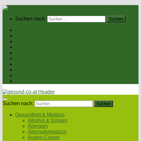
Suchen nach:
Home
Gesundheit & Medizin
Gesunde Ernährung
Unsere Kochrezepte
Unser Magazin
Sexualität & Partnerschaft
Fitness & Beauty
Wellness & Reisen
Eltern & Kind
Podcasts
Suchen nach:
Gesundheit & Medizin
Alkohol & Drogen
Allergien
Alternativmedizin
Augen-Corner