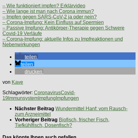
– Wie funktioniert impfen? Erklärvideo
– Wie lange ist man nach Corona immun?
– Impfen gegen SARS-CoV-2 ja oder nein?
– Corona-Impfung: Kein Einfluss auf Spermien
– Passive Impfung: Antikörper-Therapie gegen Schwere
Covid-19 Verläufe
– Corona-Impfung: aktuelle Infos zu Impfreaktionen und
Nebenwirkungen
teilen
teilen
drucken
von
Kave
Schlagwörter:
Coronavirus
Covid-
19
Immunsystem
Impfung
Impfungen
Nächster Beitrag
Wundermittel Hanf: vom Rausch-
zum Arzneimittel
Vorheriger Beitrag
Biofisch, frischer Fisch,
Tiefkühlfisch, Dosenfisch?
Das könnte Ihnen auch gefallen …