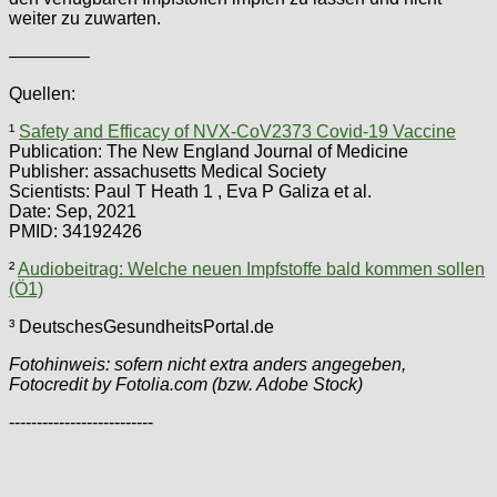
weiter zu zuwarten.
————–
Quellen:
¹
Safety and Efficacy of NVX-CoV2373 Covid-19 Vaccine
Publication: The New England Journal of Medicine
Publisher: assachusetts Medical Society
Scientists: Paul T Heath 1 , Eva P Galiza et al.
Date: Sep, 2021
PMID: 34192426
²
Audiobeitrag: Welche neuen Impfstoffe bald kommen sollen
(Ö1)
³ DeutschesGesundheitsPortal.de
Fotohinweis: sofern nicht extra anders angegeben,
Fotocredit by Fotolia.com (bzw. Adobe Stock)
--------------------------