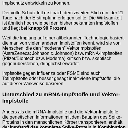
Impfschutz entwickeln zu können.
Der volle Schutz tritt erst nach dem zweiten Stich ein, der 21
Tage nach der Erstimpfung erfolgen sollte. Die Wirksamkeit
ist ähnlich hoch wie bei den bisher bekannten Impfstoffen
und liegt bei
knapp 90 Prozent
.
Weil die Impfung auf einer altbekannten Technologie basiert,
die man von vielen anderen Impfstoffen kennt, wird sie von
Menschen, die den “modernen” Vektorimpfstoffen
(AstraZeneca; Johnson & Johnson) bzw. mRNA-Impfstoffen
(Pfizer/Biontech bzw. Moderna) kritisch bzw. skeptisch
gegenüberstehen, dringlichst erwartet.
Impfstoffe gegen Influenza oder FSME sind auch
Totimpfstoffe oder besser gesagt inaktivierte Impfstoffe, die
auf dieser Wirkweise basieren.
Unterschied zu mRNA-Impfstoffe und Vektor-
Impfstoffe
Anders als die mRNA-Impfstoffe und die Vektor-Impfstoffe,
die genetischen Informationen mit dem Bauplan des Spike-
Proteins in den menschlichen Körper transportieren, enthält
der
Impfstoff das komplette Spike-Protein in Kombination