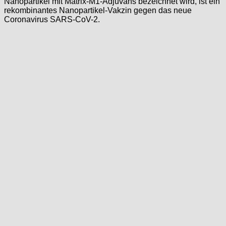
Nanopartikel mit Matrix-M1-Adjuvans bezeichnet wird, ist ein
rekombinantes Nanopartikel-Vakzin gegen das neue
Coronavirus SARS-CoV-2.