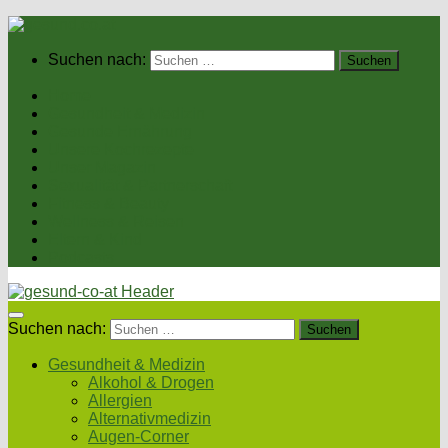
Suchen nach:
Home
Gesundheit & Medizin
Gesunde Ernährung
Unsere Kochrezepte
Unser Magazin
Sexualität & Partnerschaft
Fitness & Beauty
Wellness & Reisen
Eltern & Kind
Podcasts
Suchen nach:
Gesundheit & Medizin
Alkohol & Drogen
Allergien
Alternativmedizin
Augen-Corner