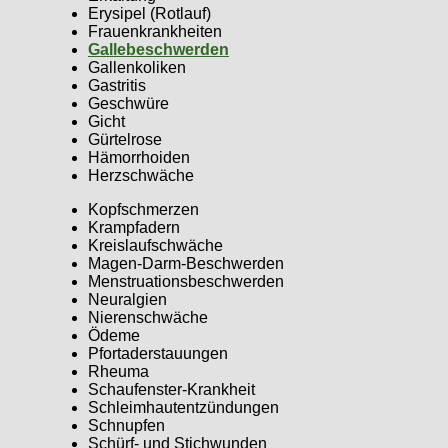
Erysipel (Rotlauf)
Frauenkrankheiten
Gallebeschwerden
Gallenkoliken
Gastritis
Geschwüre
Gicht
Gürtelrose
Hämorrhoiden
Herzschwäche
Kopfschmerzen
Krampfadern
Kreislaufschwäche
Magen-Darm-Beschwerden
Menstruationsbeschwerden
Neuralgien
Nierenschwäche
Ödeme
Pfortaderstauungen
Rheuma
Schaufenster-Krankheit
Schleimhautentzündungen
Schnupfen
Schürf- und Stichwunden