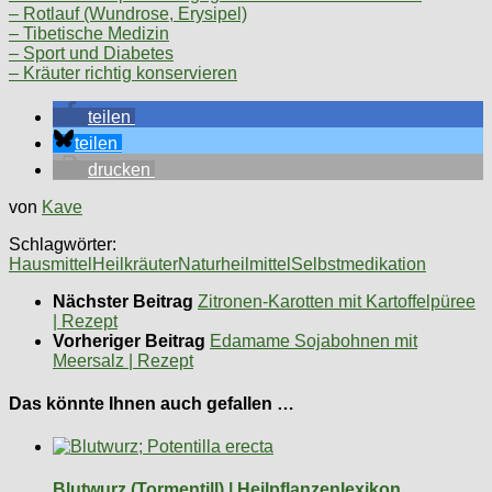
– Rotlauf (Wundrose, Erysipel)
– Tibetische Medizin
– Sport und Diabetes
– Kräuter richtig konservieren
teilen
teilen
drucken
von
Kave
Schlagwörter:
Hausmittel
Heilkräuter
Naturheilmittel
Selbstmedikation
Nächster Beitrag
Zitronen-Karotten mit Kartoffelpüree
| Rezept
Vorheriger Beitrag
Edamame Sojabohnen mit
Meersalz | Rezept
Das könnte Ihnen auch gefallen …
Blutwurz (Tormentill) | Heilpflanzenlexikon