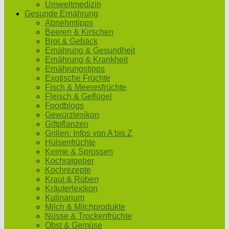
Umweltmedizin
Gesunde Ernährung
Abnehmtipps
Beeren & Kirschen
Brot & Gebäck
Ernährung & Gesundheit
Ernährung & Krankheit
Ernährungstipps
Exotische Früchte
Fisch & Meeresfrüchte
Fleisch & Geflügel
Foodblogs
Gewürzlexikon
Giftpflanzen
Grillen: Infos von A bis Z
Hülsenfrüchte
Keime & Sprossen
Kochratgeber
Kochrezepte
Kraut & Rüben
Kräuterlexikon
Kulinarium
Milch & Milchprodukte
Nüsse & Trockenfrüchte
Obst & Gemüse