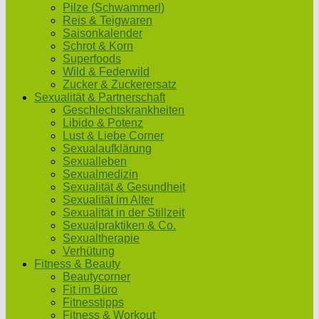
Pilze (Schwammerl)
Reis & Teigwaren
Saisonkalender
Schrot & Korn
Superfoods
Wild & Federwild
Zucker & Zuckerersatz
Sexualität & Partnerschaft
Geschlechtskrankheiten
Libido & Potenz
Lust & Liebe Corner
Sexualaufklärung
Sexualleben
Sexualmedizin
Sexualität & Gesundheit
Sexualität im Alter
Sexualität in der Stillzeit
Sexualpraktiken & Co.
Sexualtherapie
Verhütung
Fitness & Beauty
Beautycorner
Fit im Büro
Fitnesstipps
Fitness & Workout