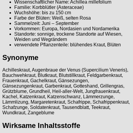
Wissenschaftlicher Name: Achillea millefolium
Familie: Korbblütler (Asteraceae)
Wuchshöhe: bis zu 150 cm
Farbe der Blüten: Weiß, selten Rosa
Sammelzeit: Juni – September
Vorkommen: Europa, Nordasien und Nordamerika
Standorte: sonnige, trockene Standorte auf Wiesen,
Weiden und Wegrändern
verwendete Pflanzenteile: blühendes Kraut, Blüten
Synonyme
Achilleskraut, Augenbraue der Venus (Supercilium Veneris),
Bauchwehkraut, Blutkraut, Blutstillkraut, Feldgarbenkraut,
Frauenkraut, Gachelkraut, Gänsezungen,
Gänsezungenkraut, Garbenkraut, Gotteshand, Grillengras,
Grützblume, Grundheil, Heil-aller-Welt, Jungfrauenkraut,
Kachel, Katzenkraut, Katzenschwanz, Lämmerzunge,
Lämmlizung, Margaretenkraut, Schafrippe, Schafrippenkraut,
Schafzunge, Soldatenkraut, Tausendblatt, Teekraut,
Wundkraut, Zangeblume
Wirksame Inhaltsstoffe