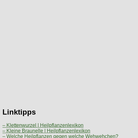
Linktipps
– Klettenwurzel | Heilpflanzenlexikon
– Kleine Braunelle | Heilpflanzenlexikon
– Welche Heilpflanzen gegen welche Wehwehchen?