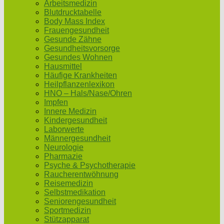
Arbeitsmedizin
Blutdrucktabelle
Body Mass Index
Frauengesundheit
Gesunde Zähne
Gesundheitsvorsorge
Gesundes Wohnen
Hausmittel
Häufige Krankheiten
Heilpflanzenlexikon
HNO – Hals/Nase/Ohren
Impfen
Innere Medizin
Kindergesundheit
Laborwerte
Männergesundheit
Neurologie
Pharmazie
Psyche & Psychotherapie
Raucherentwöhnung
Reisemedizin
Selbstmedikation
Seniorengesundheit
Sportmedizin
Stützapparat