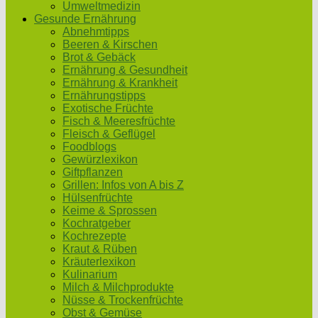
Umweltmedizin
Gesunde Ernährung
Abnehmtipps
Beeren & Kirschen
Brot & Gebäck
Ernährung & Gesundheit
Ernährung & Krankheit
Ernährungstipps
Exotische Früchte
Fisch & Meeresfrüchte
Fleisch & Geflügel
Foodblogs
Gewürzlexikon
Giftpflanzen
Grillen: Infos von A bis Z
Hülsenfrüchte
Keime & Sprossen
Kochratgeber
Kochrezepte
Kraut & Rüben
Kräuterlexikon
Kulinarium
Milch & Milchprodukte
Nüsse & Trockenfrüchte
Obst & Gemüse