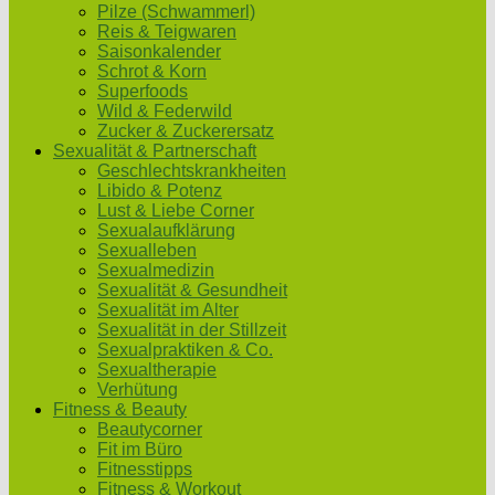
Pilze (Schwammerl)
Reis & Teigwaren
Saisonkalender
Schrot & Korn
Superfoods
Wild & Federwild
Zucker & Zuckerersatz
Sexualität & Partnerschaft
Geschlechtskrankheiten
Libido & Potenz
Lust & Liebe Corner
Sexualaufklärung
Sexualleben
Sexualmedizin
Sexualität & Gesundheit
Sexualität im Alter
Sexualität in der Stillzeit
Sexualpraktiken & Co.
Sexualtherapie
Verhütung
Fitness & Beauty
Beautycorner
Fit im Büro
Fitnesstipps
Fitness & Workout