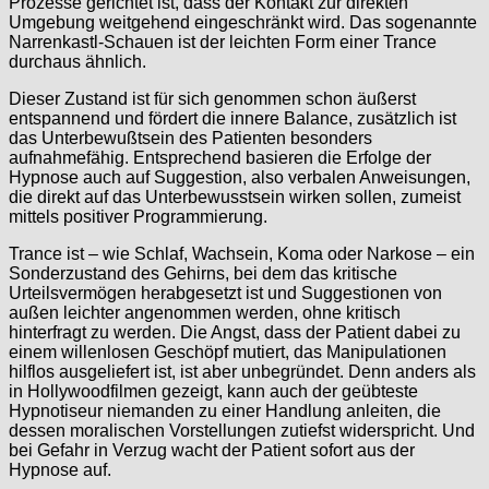
Prozesse gerichtet ist, dass der Kontakt zur direkten
Umgebung weitgehend eingeschränkt wird. Das sogenannte
Narrenkastl-Schauen ist der leichten Form einer Trance
durchaus ähnlich.
Dieser Zustand ist für sich genommen schon äußerst
entspannend und fördert die innere Balance, zusätzlich ist
das Unterbewußtsein des Patienten besonders
aufnahmefähig. Entsprechend basieren die Erfolge der
Hypnose auch auf Suggestion, also verbalen Anweisungen,
die direkt auf das Unterbewusstsein wirken sollen, zumeist
mittels positiver Programmierung.
Trance ist – wie Schlaf, Wachsein, Koma oder Narkose – ein
Sonderzustand des Gehirns, bei dem das kritische
Urteilsvermögen herabgesetzt ist und Suggestionen von
außen leichter angenommen werden, ohne kritisch
hinterfragt zu werden. Die Angst, dass der Patient dabei zu
einem willenlosen Geschöpf mutiert, das Manipulationen
hilflos ausgeliefert ist, ist aber unbegründet. Denn anders als
in Hollywoodfilmen gezeigt, kann auch der geübteste
Hypnotiseur niemanden zu einer Handlung anleiten, die
dessen moralischen Vorstellungen zutiefst widerspricht. Und
bei Gefahr in Verzug wacht der Patient sofort aus der
Hypnose auf.