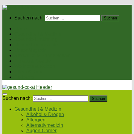
Suchen nach:
Home
Gesundheit & Medizin
Gesunde Ernährung
Unsere Kochrezepte
Unser Magazin
Sexualität & Partnerschaft
Fitness & Beauty
Wellness & Reisen
Eltern & Kind
Podcasts
Suchen nach:
Gesundheit & Medizin
Alkohol & Drogen
Allergien
Alternativmedizin
Augen-Corner