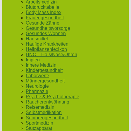
Arbeitsmedizin
Blutdrucktabelle
Body Mass Index
Frauengesundheit
Gesunde Zähne
Gesundheitsvorsorge
Gesundes Wohnen
Hausmittel
Häufige Krankheiten
Heilpflanzenlexikon
HNO – Hals/Nase/Ohren
Impfen
Innere Medizin
Kindergesundheit
Laborwerte
Männergesundheit
Neurologie
Pharmazie
Psyche & Psychotherapie
Raucherentwöhnung
Reisemedizin
Selbstmedikation
Seniorengesundheit
Sportmedizin
Stützapparat