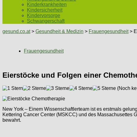
Kinderkrankheiten
Kindersicherheit
Kindervorsorge
Schwangerschaft
gesund.co.at
>
Gesundheit & Medizin
>
Frauengesundheit
> E
Frauengesundheit
Eierstöcke und Folgen einer Chemoth
(Noch ke
New York – Einem Wissenschaftlerteam ist es erstmals gelun
Kettering Cancer Center (MSKCC) und des Massachusettes Ge
bewahrt.