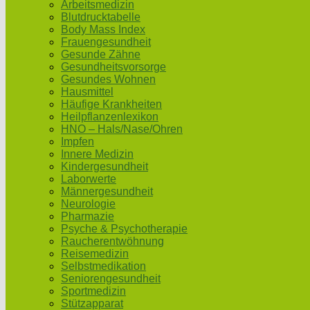
Arbeitsmedizin
Blutdrucktabelle
Body Mass Index
Frauengesundheit
Gesunde Zähne
Gesundheitsvorsorge
Gesundes Wohnen
Hausmittel
Häufige Krankheiten
Heilpflanzenlexikon
HNO – Hals/Nase/Ohren
Impfen
Innere Medizin
Kindergesundheit
Laborwerte
Männergesundheit
Neurologie
Pharmazie
Psyche & Psychotherapie
Raucherentwöhnung
Reisemedizin
Selbstmedikation
Seniorengesundheit
Sportmedizin
Stützapparat