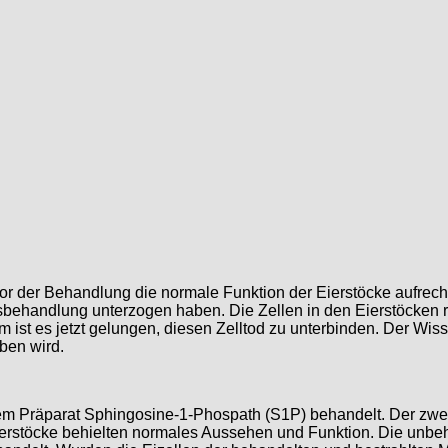
vor der Behandlung die normale Funktion der Eierstöcke aufrecht
sbehandlung unterzogen haben. Die Zellen in den Eierstöcken r
ist es jetzt gelungen, diesen Zelltod zu unterbinden. Der Wis
ben wird.
em Präparat Sphingosine-1-Phospath (S1P) behandelt. Der zweit
ierstöcke behielten normales Aussehen und Funktion. Die unb