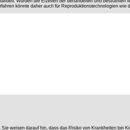
ndelt. Wurden die Eizellen der behandelten und bestrahlten Mäu
erfahren könnte daher auch für Reproduktionstechnologien wie 
t. Sie weisen darauf hin, dass das Risiko von Krankheiten bei 