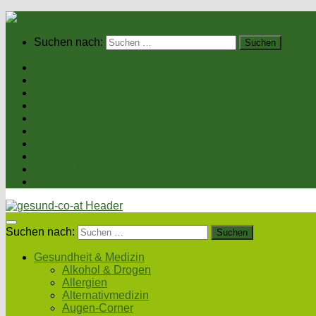
Suchen nach:
Home
Gesundheit & Medizin
Gesunde Ernährung
Unsere Kochrezepte
Unser Magazin
Sexualität & Partnerschaft
Fitness & Beauty
Wellness & Reisen
Eltern & Kind
Podcasts
Suchen nach:
Gesundheit & Medizin
Alkohol & Drogen
Allergien
Alternativmedizin
Augen-Corner