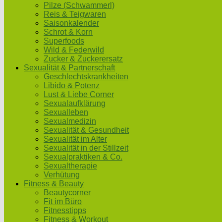
Pilze (Schwammerl)
Reis & Teigwaren
Saisonkalender
Schrot & Korn
Superfoods
Wild & Federwild
Zucker & Zuckerersatz
Sexualität & Partnerschaft
Geschlechtskrankheiten
Libido & Potenz
Lust & Liebe Corner
Sexualaufklärung
Sexualleben
Sexualmedizin
Sexualität & Gesundheit
Sexualität im Alter
Sexualität in der Stillzeit
Sexualpraktiken & Co.
Sexualtherapie
Verhütung
Fitness & Beauty
Beautycorner
Fit im Büro
Fitnesstipps
Fitness & Workout