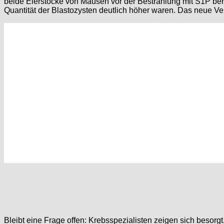
beide Eierstöcke von Mäusen vor der Bestrahlung mit S1P beha
Quantität der Blastozysten deutlich höher waren. Das neue V
Bleibt eine Frage offen: Krebsspezialisten zeigen sich besorg