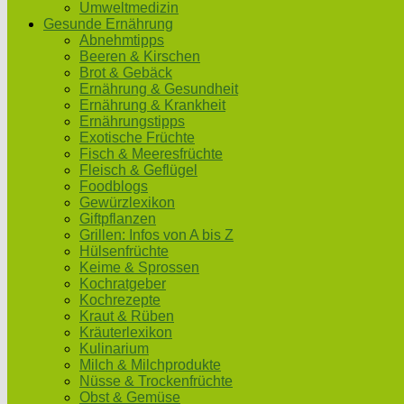
Umweltmedizin
Gesunde Ernährung
Abnehmtipps
Beeren & Kirschen
Brot & Gebäck
Ernährung & Gesundheit
Ernährung & Krankheit
Ernährungstipps
Exotische Früchte
Fisch & Meeresfrüchte
Fleisch & Geflügel
Foodblogs
Gewürzlexikon
Giftpflanzen
Grillen: Infos von A bis Z
Hülsenfrüchte
Keime & Sprossen
Kochratgeber
Kochrezepte
Kraut & Rüben
Kräuterlexikon
Kulinarium
Milch & Milchprodukte
Nüsse & Trockenfrüchte
Obst & Gemüse