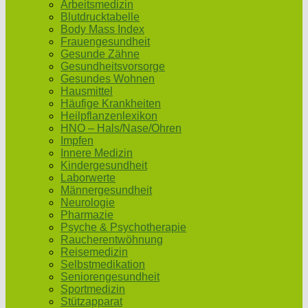
Arbeitsmedizin
Blutdrucktabelle
Body Mass Index
Frauengesundheit
Gesunde Zähne
Gesundheitsvorsorge
Gesundes Wohnen
Hausmittel
Häufige Krankheiten
Heilpflanzenlexikon
HNO – Hals/Nase/Ohren
Impfen
Innere Medizin
Kindergesundheit
Laborwerte
Männergesundheit
Neurologie
Pharmazie
Psyche & Psychotherapie
Raucherentwöhnung
Reisemedizin
Selbstmedikation
Seniorengesundheit
Sportmedizin
Stützapparat