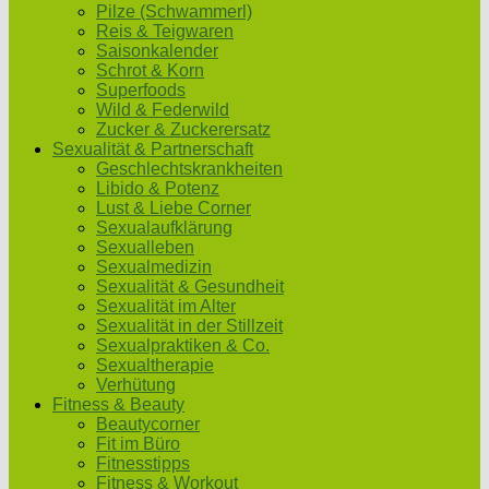
Pilze (Schwammerl)
Reis & Teigwaren
Saisonkalender
Schrot & Korn
Superfoods
Wild & Federwild
Zucker & Zuckerersatz
Sexualität & Partnerschaft
Geschlechtskrankheiten
Libido & Potenz
Lust & Liebe Corner
Sexualaufklärung
Sexualleben
Sexualmedizin
Sexualität & Gesundheit
Sexualität im Alter
Sexualität in der Stillzeit
Sexualpraktiken & Co.
Sexualtherapie
Verhütung
Fitness & Beauty
Beautycorner
Fit im Büro
Fitnesstipps
Fitness & Workout