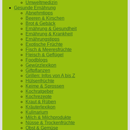
Umweltmedizin
Gesunde Ernährung
Abnehmtipps
Beeren & Kirschen
Brot & Gebäck
Ernährung & Gesundheit
Ernährung & Krankheit
Ernährungstipps
Exotische Früchte
Fisch & Meeresfrüchte
Fleisch & Geflügel
Foodblogs
Gewürzlexikon
Giftpflanzen
Grillen: Infos von A bis Z
Hülsenfrüchte
Keime & Sprossen
Kochratgeber
Kochrezepte
Kraut & Rüben
Kräuterlexikon
Kulinarium
Milch & Milchprodukte
Nüsse & Trockenfrüchte
Obst & Gemüse