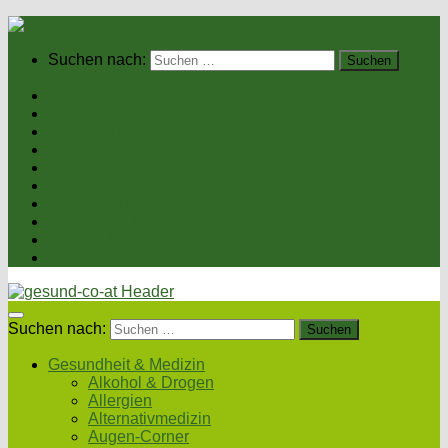
Suchen nach:
Home
Gesundheit & Medizin
Gesunde Ernährung
Unsere Kochrezepte
Unser Magazin
Sexualität & Partnerschaft
Fitness & Beauty
Wellness & Reisen
Eltern & Kind
Podcasts
Suchen nach:
Gesundheit & Medizin
Alkohol & Drogen
Allergien
Alternativmedizin
Augen-Corner