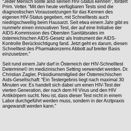
“Jeder Mensch sollte also seinen HIV-Status kennen”, fordert
Prim. Vetter. “Mit den heute verfügbaren Tests sind die
diagnostischen Voraussetzungen für das Kennen des
eigenen HIV-Status gegeben, mit Schnelltests auch
niedrigschwellig beim Hausarzt. Seit etwa einem Jahr gibt es
nunmehr einen innovativen Test, der auf eine Initiative der
AIDS-Kommission des Obersten Sanitätsrates im
österreichischen AIDS-Gesetz als Instrument der AIDS-
Kontrolle Berücksichtigung fand. Jetzt geht es darum, diesen
Schnelltest des Pharmakonzerns Abbott auf breiter Basis
einzusetzen.”
Seit rund einem Jahr darf in Österreich der HIV-Schnelltest
Determine© im medizinischen Setting verwendet werden. Dr.
Christian Zagler, Präsidiumsmitglied der Österreichischen
Aids-Gesellschaft: “Ein Testergebnis liegt nach maximal 30
Minuten vor. Es handelt sich dabei um einen HIV-Test der
vierten Generation, der nach dem HI Virus und den HIV
Antikörpern sucht. Neu ist, dass dieser Test nicht in einem
Labor durchgeführt werden muss, sondern in der Arztpraxis
angewandt werden kann.”