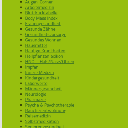
Augen-Corner
Arbeitsmedizin
Blutdrucktabelle
Body Mass Index
Frauengesundheit
Gesunde Zähne
Gesundheitsvorsorge
Gesundes Wohnen
Hausmittel
Häufige Krankheiten
Heilpflanzenlexikon
HNO – Hals/Nase/Ohren
Impfen
Innere Medizin
Kindergesundheit
Laborwerte
Männergesundheit
Neurologie
Pharmazie
Psyche & Psychotherapie
Raucherentwöhnung
Reisemedizin
Selbstmedikation
Seniorengesundheit