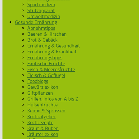
Sportmedizin
Stützapparat
Umweltmedizin
Gesunde Ernährung
Abnehmtipps
Beeren & Kirschen
Brot & Gebäck
Ernährung & Gesundheit
Ernährung & Krankheit
Ernährungstipps
Exotische Früchte
Fisch & Meeresfrüchte
Fleisch & Geflügel
Foodblogs
Gewürzlexikon
Giftpflanzen
Grillen: Infos von A bis Z
Hülsenfrüchte
Keime & Sprossen
Kochratgeber
Kochrezepte
Kraut & Rüben
Kräuterlexikon