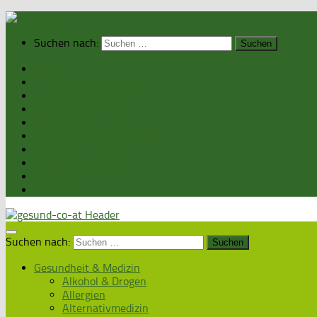
Suchen nach:
Home
Gesundheit & Medizin
Gesunde Ernährung
Unsere Kochrezepte
Unser Magazin
Sexualität & Partnerschaft
Fitness & Beauty
Wellness & Reisen
Eltern & Kind
Podcasts
Suchen nach:
Gesundheit & Medizin
Alkohol & Drogen
Allergien
Alternativmedizin