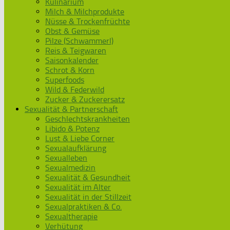
Kulinarium
Milch & Milchprodukte
Nüsse & Trockenfrüchte
Obst & Gemüse
Pilze (Schwammerl)
Reis & Teigwaren
Saisonkalender
Schrot & Korn
Superfoods
Wild & Federwild
Zucker & Zuckerersatz
Sexualität & Partnerschaft
Geschlechtskrankheiten
Libido & Potenz
Lust & Liebe Corner
Sexualaufklärung
Sexualleben
Sexualmedizin
Sexualität & Gesundheit
Sexualität im Alter
Sexualität in der Stillzeit
Sexualpraktiken & Co.
Sexualtherapie
Verhütung