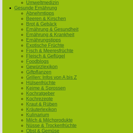
Umweltmedizin
Gesunde Ernährung
Abnehmtipps
Beeren & Kirschen
Brot & Gebäck
Ernährung & Gesundheit
Ernährung & Krankheit
Ernährungstipps
Exotische Früchte
Fisch & Meeresfrüchte
Fleisch & Geflügel
Foodblogs
Gewürzlexikon
Giftpflanzen
Grillen: Infos von A bis Z
Hülsenfrüchte
Keime & Sprossen
Kochratgeber
Kochrezepte
Kraut & Rüben
Kräuterlexikon
Kulinarium
Milch & Milchprodukte
Nüsse & Trockenfrüchte
Obst & Gemüse