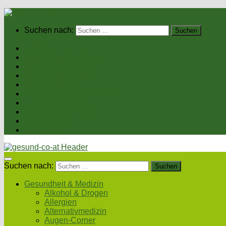
Suchen nach:
Home
Gesundheit & Medizin
Gesunde Ernährung
Unsere Kochrezepte
Unser Magazin
Sexualität & Partnerschaft
Fitness & Beauty
Wellness & Reisen
Eltern & Kind
Podcasts
Suchen nach:
Gesundheit & Medizin
Alkohol & Drogen
Allergien
Alternativmedizin
Augen-Corner