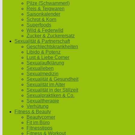
Pilze (Schwammerl)
Reis & Teigwaren
Saisonkalender
Schrot & Korn
Superfoods
Wild & Federwild
Zucker & Zuckerersatz
Sexualität & Partnerschaft
Geschlechtskrankheiten
Libido & Potenz
Lust & Liebe Corner
Sexualaufklärung
Sexualleben
Sexualmedizin
Sexualität & Gesundheit
Sexualität im Alter
Sexualität in der Stillzeit
Sexualpraktiken & Co.
Sexualtherapie
Verhütung
Fitness & Beauty
Beautycorner
Fit im Büro
Fitnesstipps
Fitness & Workout