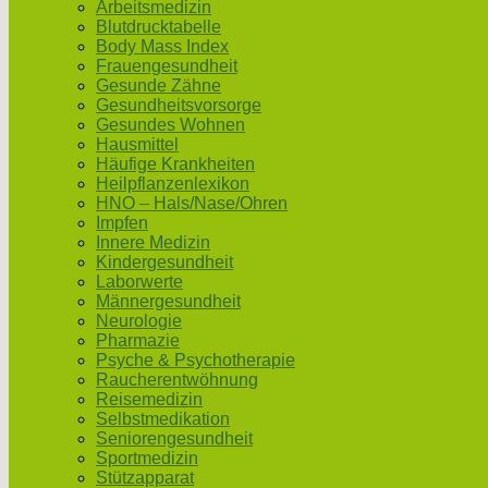
Arbeitsmedizin
Blutdrucktabelle
Body Mass Index
Frauengesundheit
Gesunde Zähne
Gesundheitsvorsorge
Gesundes Wohnen
Hausmittel
Häufige Krankheiten
Heilpflanzenlexikon
HNO – Hals/Nase/Ohren
Impfen
Innere Medizin
Kindergesundheit
Laborwerte
Männergesundheit
Neurologie
Pharmazie
Psyche & Psychotherapie
Raucherentwöhnung
Reisemedizin
Selbstmedikation
Seniorengesundheit
Sportmedizin
Stützapparat