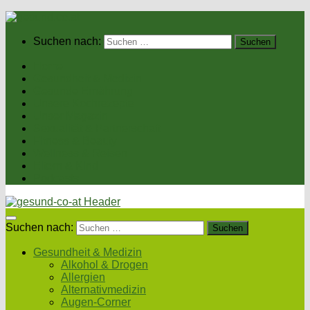
Suchen nach:
Home
Gesundheit & Medizin
Gesunde Ernährung
Unsere Kochrezepte
Unser Magazin
Sexualität & Partnerschaft
Fitness & Beauty
Wellness & Reisen
Eltern & Kind
Podcasts
Suchen nach:
Gesundheit & Medizin
Alkohol & Drogen
Allergien
Alternativmedizin
Augen-Corner