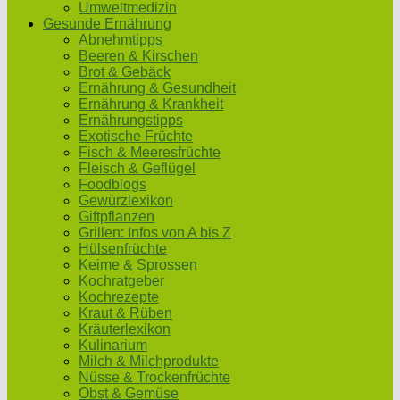
Umweltmedizin
Gesunde Ernährung
Abnehmtipps
Beeren & Kirschen
Brot & Gebäck
Ernährung & Gesundheit
Ernährung & Krankheit
Ernährungstipps
Exotische Früchte
Fisch & Meeresfrüchte
Fleisch & Geflügel
Foodblogs
Gewürzlexikon
Giftpflanzen
Grillen: Infos von A bis Z
Hülsenfrüchte
Keime & Sprossen
Kochratgeber
Kochrezepte
Kraut & Rüben
Kräuterlexikon
Kulinarium
Milch & Milchprodukte
Nüsse & Trockenfrüchte
Obst & Gemüse