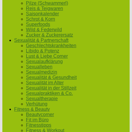
Pilze (Schwammerl)
Reis & Teigwaren
Saisonkalender
Schrot & Korn
Superfoods
Wild & Federwild
Zucker & Zuckerersatz
Sexualität & Partnerschaft
Geschlechtskrankheiten
Libido & Potenz
Lust & Liebe Corner
Sexualaufklärung
Sexualleben
Sexualmedizin
Sexualität & Gesundheit
Sexualität im Alter
Sexualität in der Stillzeit
Sexualpraktiken & Co.
Sexualtherapie
Verhütung
Fitness & Beauty
Beautycorner
Fit im Büro
Fitnesstipps
Fitness & Workout