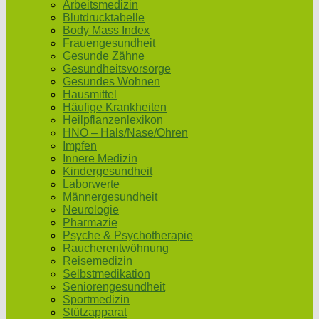
Arbeitsmedizin
Blutdrucktabelle
Body Mass Index
Frauengesundheit
Gesunde Zähne
Gesundheitsvorsorge
Gesundes Wohnen
Hausmittel
Häufige Krankheiten
Heilpflanzenlexikon
HNO – Hals/Nase/Ohren
Impfen
Innere Medizin
Kindergesundheit
Laborwerte
Männergesundheit
Neurologie
Pharmazie
Psyche & Psychotherapie
Raucherentwöhnung
Reisemedizin
Selbstmedikation
Seniorengesundheit
Sportmedizin
Stützapparat