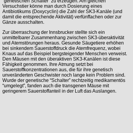
“genetischen Schalter” zu erzeugen. Am gleichen
Versuchstier könne man durch Dosierung eines
Antibiotikums (Doxycyclin) die Zahl der SK3-Kanäle (und
damit die entsprechende Aktivität) verfünffachen oder zur
Gänze ausschalten.
Zur überraschung der Innsbrucker stellte sich ein
unmittelbarer Zusammenhang zwischen SK3-überaktivität
und Atemstörungen heraus. Gesunde Säugetiere erhöhen
bei sinkendem Sauerstoffdruck die Atemfrequenz, wobei
Knaus auf das Beispiel bergsteigender Menschen verweist.
Den Mäusen mit den überaktiven SK3-Kanälen ist diese
Fähigkeit genommen. Ihre Atmung setzt bei
Sauerstoffkonzentrationen aus, die für ihre genetisch
unveränderten Geschwister noch lange kein Problem sind.
Wurde der genetische “Schalter” rechtzeitig medikamentös
“umgelegt”, fanden auch die transgenen Mäuse mit
geringerem Sauerstoffanteil in der Luft das Auslangen.