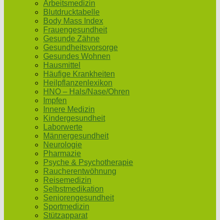
Arbeitsmedizin
Blutdrucktabelle
Body Mass Index
Frauengesundheit
Gesunde Zähne
Gesundheitsvorsorge
Gesundes Wohnen
Hausmittel
Häufige Krankheiten
Heilpflanzenlexikon
HNO – Hals/Nase/Ohren
Impfen
Innere Medizin
Kindergesundheit
Laborwerte
Männergesundheit
Neurologie
Pharmazie
Psyche & Psychotherapie
Raucherentwöhnung
Reisemedizin
Selbstmedikation
Seniorengesundheit
Sportmedizin
Stützapparat