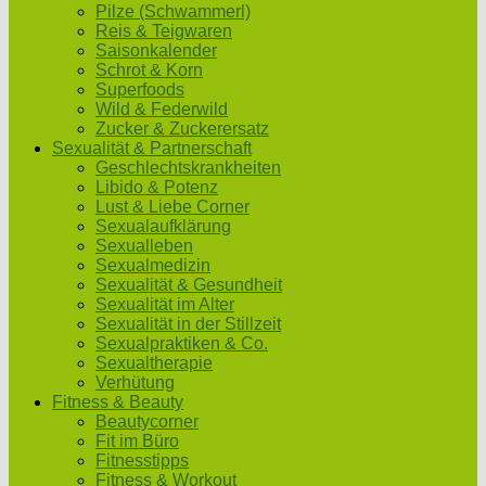
Pilze (Schwammerl)
Reis & Teigwaren
Saisonkalender
Schrot & Korn
Superfoods
Wild & Federwild
Zucker & Zuckerersatz
Sexualität & Partnerschaft
Geschlechtskrankheiten
Libido & Potenz
Lust & Liebe Corner
Sexualaufklärung
Sexualleben
Sexualmedizin
Sexualität & Gesundheit
Sexualität im Alter
Sexualität in der Stillzeit
Sexualpraktiken & Co.
Sexualtherapie
Verhütung
Fitness & Beauty
Beautycorner
Fit im Büro
Fitnesstipps
Fitness & Workout