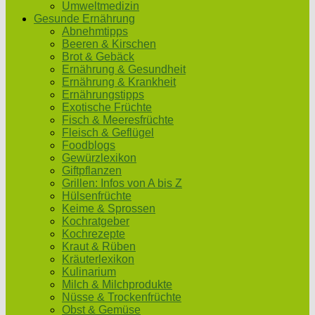
Umweltmedizin
Gesunde Ernährung
Abnehmtipps
Beeren & Kirschen
Brot & Gebäck
Ernährung & Gesundheit
Ernährung & Krankheit
Ernährungstipps
Exotische Früchte
Fisch & Meeresfrüchte
Fleisch & Geflügel
Foodblogs
Gewürzlexikon
Giftpflanzen
Grillen: Infos von A bis Z
Hülsenfrüchte
Keime & Sprossen
Kochratgeber
Kochrezepte
Kraut & Rüben
Kräuterlexikon
Kulinarium
Milch & Milchprodukte
Nüsse & Trockenfrüchte
Obst & Gemüse