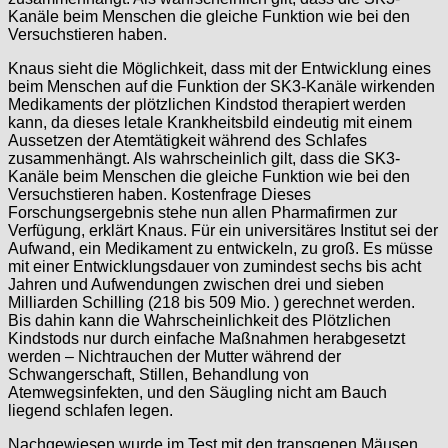
Kanäle beim Menschen die gleiche Funktion wie bei den
Versuchstieren haben.
Knaus sieht die Möglichkeit, dass mit der Entwicklung eines
beim Menschen auf die Funktion der SK3-Kanäle wirkenden
Medikaments der plötzlichen Kindstod therapiert werden
kann, da dieses letale Krankheitsbild eindeutig mit einem
Aussetzen der Atemtätigkeit während des Schlafes
zusammenhängt. Als wahrscheinlich gilt, dass die SK3-
Kanäle beim Menschen die gleiche Funktion wie bei den
Versuchstieren haben. Kostenfrage Dieses
Forschungsergebnis stehe nun allen Pharmafirmen zur
Verfügung, erklärt Knaus. Für ein universitäres Institut sei der
Aufwand, ein Medikament zu entwickeln, zu groß. Es müsse
mit einer Entwicklungsdauer von zumindest sechs bis acht
Jahren und Aufwendungen zwischen drei und sieben
Milliarden Schilling (218 bis 509 Mio. ) gerechnet werden.
Bis dahin kann die Wahrscheinlichkeit des Plötzlichen
Kindstods nur durch einfache Maßnahmen herabgesetzt
werden – Nichtrauchen der Mutter während der
Schwangerschaft, Stillen, Behandlung von
Atemwegsinfekten, und den Säugling nicht am Bauch
liegend schlafen legen.
Nachgewiesen wurde im Test mit den transgenen Mäusen