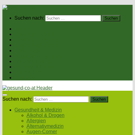
Suchen nach:
Home
Gesundheit & Medizin
Gesunde Ernährung
Unsere Kochrezepte
Unser Magazin
Sexualität & Partnerschaft
Fitness & Beauty
Wellness & Reisen
Eltern & Kind
Podcasts
Suchen nach:
Gesundheit & Medizin
Alkohol & Drogen
Allergien
Alternativmedizin
Augen-Corner