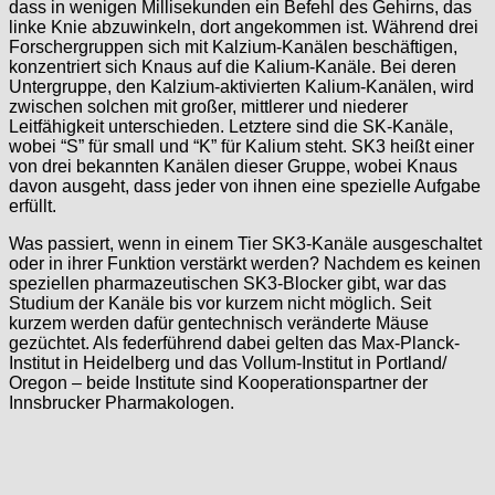
dass in wenigen Millisekunden ein Befehl des Gehirns, das
linke Knie abzuwinkeln, dort angekommen ist. Während drei
Forschergruppen sich mit Kalzium-Kanälen beschäftigen,
konzentriert sich Knaus auf die Kalium-Kanäle. Bei deren
Untergruppe, den Kalzium-aktivierten Kalium-Kanälen, wird
zwischen solchen mit großer, mittlerer und niederer
Leitfähigkeit unterschieden. Letztere sind die SK-Kanäle,
wobei “S” für small und “K” für Kalium steht. SK3 heißt einer
von drei bekannten Kanälen dieser Gruppe, wobei Knaus
davon ausgeht, dass jeder von ihnen eine spezielle Aufgabe
erfüllt.
Was passiert, wenn in einem Tier SK3-Kanäle ausgeschaltet
oder in ihrer Funktion verstärkt werden? Nachdem es keinen
speziellen pharmazeutischen SK3-Blocker gibt, war das
Studium der Kanäle bis vor kurzem nicht möglich. Seit
kurzem werden dafür gentechnisch veränderte Mäuse
gezüchtet. Als federführend dabei gelten das Max-Planck-
Institut in Heidelberg und das Vollum-Institut in Portland/
Oregon – beide Institute sind Kooperationspartner der
Innsbrucker Pharmakologen.