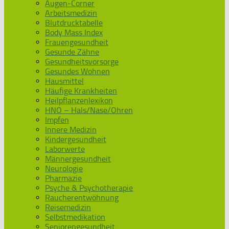
Augen-Corner
Arbeitsmedizin
Blutdrucktabelle
Body Mass Index
Frauengesundheit
Gesunde Zähne
Gesundheitsvorsorge
Gesundes Wohnen
Hausmittel
Häufige Krankheiten
Heilpflanzenlexikon
HNO – Hals/Nase/Ohren
Impfen
Innere Medizin
Kindergesundheit
Laborwerte
Männergesundheit
Neurologie
Pharmazie
Psyche & Psychotherapie
Raucherentwöhnung
Reisemedizin
Selbstmedikation
Seniorengesundheit