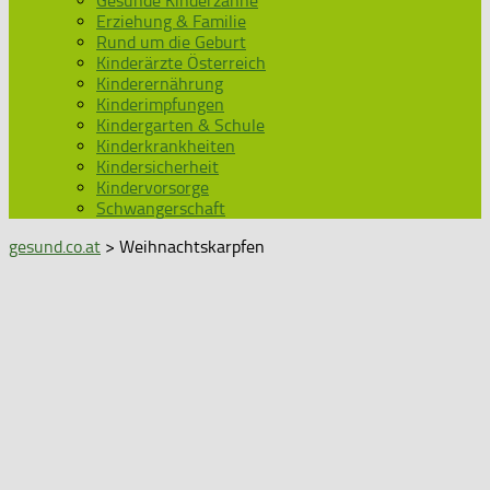
Gesunde Kinderzähne
Erziehung & Familie
Rund um die Geburt
Kinderärzte Österreich
Kinderernährung
Kinderimpfungen
Kindergarten & Schule
Kinderkrankheiten
Kindersicherheit
Kindervorsorge
Schwangerschaft
gesund.co.at
> Weihnachtskarpfen