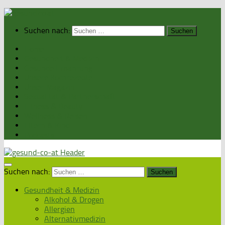
Suchen nach:
Home
Gesundheit & Medizin
Gesunde Ernährung
Unsere Kochrezepte
Unser Magazin
Sexualität & Partnerschaft
Fitness & Beauty
Wellness & Reisen
Eltern & Kind
Podcasts
Suchen nach:
Gesundheit & Medizin
Alkohol & Drogen
Allergien
Alternativmedizin