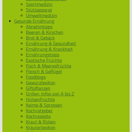
Sportmedizin
Stützapparat
Umweltmedizin
Gesunde Ernährung
Abnehmtipps
Beeren & Kirschen
Brot & Gebäck
Ernährung & Gesundheit
Ernährung & Krankheit
Ernährungstipps
Exotische Früchte
Fisch & Meeresfrüchte
Fleisch & Geflügel
Foodblogs
Gewürzlexikon
Giftpflanzen
Grillen: Infos von A bis Z
Hülsenfrüchte
Keime & Sprossen
Kochratgeber
Kochrezepte
Kraut & Rüben
Kräuterlexikon