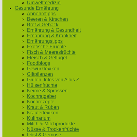
Umweltmedizin
Gesunde Ernährung
Abnehmtipps
Beeren & Kirschen
Brot & Gebäck
Ernährung & Gesundheit
Ernährung & Krankheit
Ernährungstipps
Exotische Früchte
Fisch & Meeresfrüchte
Fleisch & Geflügel
Foodblogs
Gewürzlexikon
Giftpflanzen
Grillen: Infos von A bis Z
Hülsenfrüchte
Keime & Sprossen
Kochratgeber
Kochrezepte
Kraut & Rüben
Kräuterlexikon
Kulinarium
Milch & Milchprodukte
Nüsse & Trockenfrüchte
Obst & Gemüse