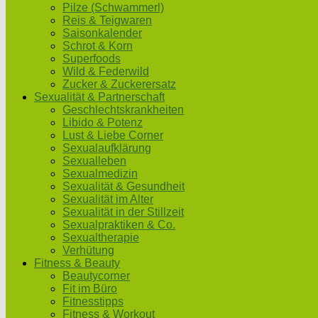
Pilze (Schwammerl)
Reis & Teigwaren
Saisonkalender
Schrot & Korn
Superfoods
Wild & Federwild
Zucker & Zuckerersatz
Sexualität & Partnerschaft
Geschlechtskrankheiten
Libido & Potenz
Lust & Liebe Corner
Sexualaufklärung
Sexualleben
Sexualmedizin
Sexualität & Gesundheit
Sexualität im Alter
Sexualität in der Stillzeit
Sexualpraktiken & Co.
Sexualtherapie
Verhütung
Fitness & Beauty
Beautycorner
Fit im Büro
Fitnesstipps
Fitness & Workout