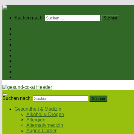
Suchen nach:
Home
Gesundheit & Medizin
Gesunde Ernährung
Unsere Kochrezepte
Unser Magazin
Sexualität & Partnerschaft
Fitness & Beauty
Wellness & Reisen
Eltern & Kind
Podcasts
Suchen nach:
Gesundheit & Medizin
Alkohol & Drogen
Allergien
Alternativmedizin
Augen-Corner