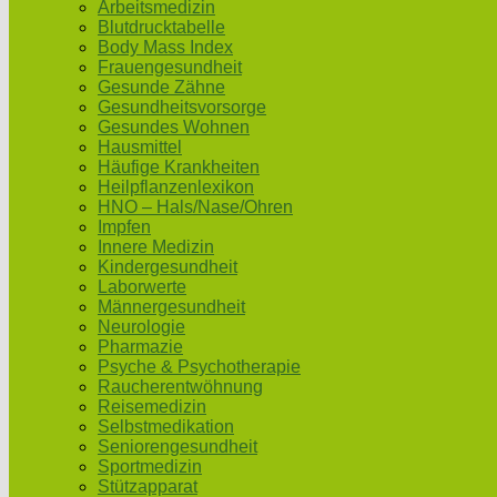
Arbeitsmedizin
Blutdrucktabelle
Body Mass Index
Frauengesundheit
Gesunde Zähne
Gesundheitsvorsorge
Gesundes Wohnen
Hausmittel
Häufige Krankheiten
Heilpflanzenlexikon
HNO – Hals/Nase/Ohren
Impfen
Innere Medizin
Kindergesundheit
Laborwerte
Männergesundheit
Neurologie
Pharmazie
Psyche & Psychotherapie
Raucherentwöhnung
Reisemedizin
Selbstmedikation
Seniorengesundheit
Sportmedizin
Stützapparat