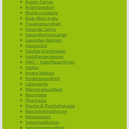
Augen-Corner
Arbeitsmedizin
Blutdrucktabelle
Body Mass Index
Frauengesundheit
Gesunde Zähne
Gesundheitsvorsorge
Gesundes Wohnen
Hausmittel
Häufige Krankheiten
Heilpflanzenlexikon
HNO – Hals/Nase/Ohren
Impfen
Innere Medizin
Kindergesundheit
Laborwerte
Männergesundheit
Neurologie
Pharmazie
Psyche & Psychotherapie
Raucherentwöhnung
Reisemedizin
Selbstmedikation
Seniorengesundheit