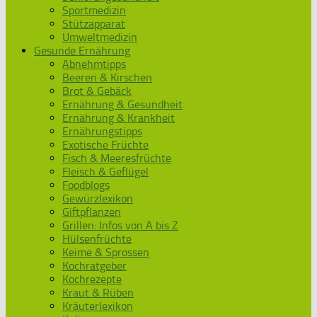
Sportmedizin
Stützapparat
Umweltmedizin
Gesunde Ernährung
Abnehmtipps
Beeren & Kirschen
Brot & Gebäck
Ernährung & Gesundheit
Ernährung & Krankheit
Ernährungstipps
Exotische Früchte
Fisch & Meeresfrüchte
Fleisch & Geflügel
Foodblogs
Gewürzlexikon
Giftpflanzen
Grillen: Infos von A bis Z
Hülsenfrüchte
Keime & Sprossen
Kochratgeber
Kochrezepte
Kraut & Rüben
Kräuterlexikon