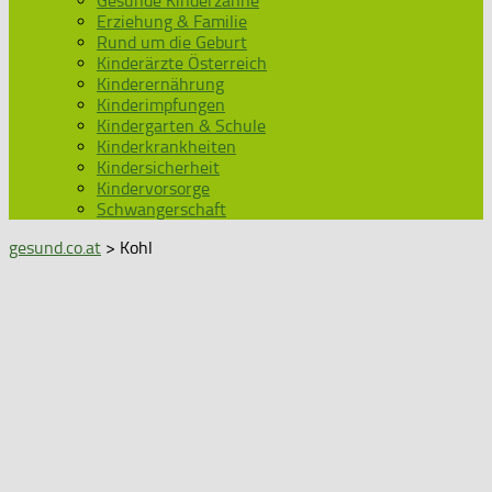
Gesunde Kinderzähne
Erziehung & Familie
Rund um die Geburt
Kinderärzte Österreich
Kinderernährung
Kinderimpfungen
Kindergarten & Schule
Kinderkrankheiten
Kindersicherheit
Kindervorsorge
Schwangerschaft
gesund.co.at
> Kohl