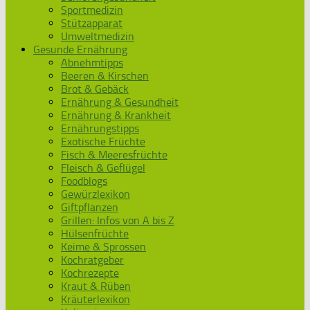
Sportmedizin
Stützapparat
Umweltmedizin
Gesunde Ernährung
Abnehmtipps
Beeren & Kirschen
Brot & Gebäck
Ernährung & Gesundheit
Ernährung & Krankheit
Ernährungstipps
Exotische Früchte
Fisch & Meeresfrüchte
Fleisch & Geflügel
Foodblogs
Gewürzlexikon
Giftpflanzen
Grillen: Infos von A bis Z
Hülsenfrüchte
Keime & Sprossen
Kochratgeber
Kochrezepte
Kraut & Rüben
Kräuterlexikon