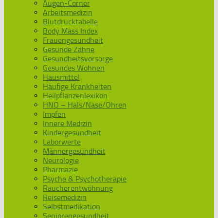
Augen-Corner
Arbeitsmedizin
Blutdrucktabelle
Body Mass Index
Frauengesundheit
Gesunde Zähne
Gesundheitsvorsorge
Gesundes Wohnen
Hausmittel
Häufige Krankheiten
Heilpflanzenlexikon
HNO – Hals/Nase/Ohren
Impfen
Innere Medizin
Kindergesundheit
Laborwerte
Männergesundheit
Neurologie
Pharmazie
Psyche & Psychotherapie
Raucherentwöhnung
Reisemedizin
Selbstmedikation
Seniorengesundheit