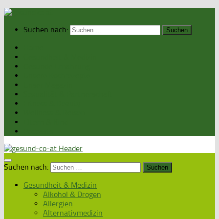
Suchen nach:
Home
Gesundheit & Medizin
Gesunde Ernährung
Unsere Kochrezepte
Unser Magazin
Sexualität & Partnerschaft
Fitness & Beauty
Wellness & Reisen
Eltern & Kind
Podcasts
Suchen nach:
Gesundheit & Medizin
Alkohol & Drogen
Allergien
Alternativmedizin