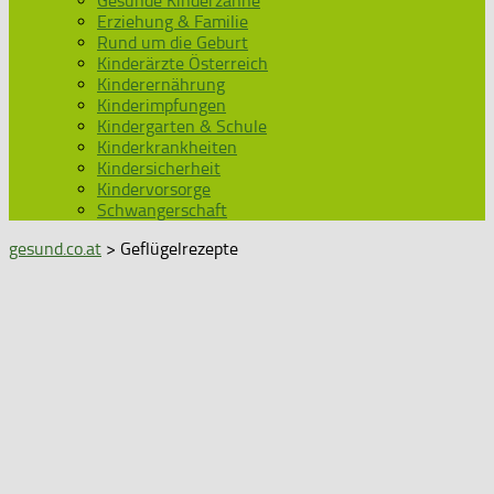
Gesunde Kinderzähne
Erziehung & Familie
Rund um die Geburt
Kinderärzte Österreich
Kinderernährung
Kinderimpfungen
Kindergarten & Schule
Kinderkrankheiten
Kindersicherheit
Kindervorsorge
Schwangerschaft
gesund.co.at
> Geflügelrezepte