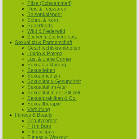
Pilze (Schwammerl)
Reis & Teigwaren
Saisonkalender
Schrot & Korn
Superfoods
Wild & Federwild
Zucker & Zuckerersatz
Sexualität & Partnerschaft
Geschlechtskrankheiten
Libido & Potenz
Lust & Liebe Corner
Sexualaufklärung
Sexualleben
Sexualmedizin
Sexualität & Gesundheit
Sexualität im Alter
Sexualität in der Stillzeit
Sexualpraktiken & Co.
Sexualtherapie
Verhütung
Fitness & Beauty
Beautycorner
Fit im Büro
Fitnesstipps
Fitness & Workout