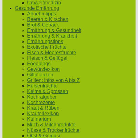
Umweltmedizin
Gesunde Ernährung
Abnehmtipps
Beeren & Kirschen
Brot & Gebäck
Ernährung & Gesundheit
Ernährung & Krankheit
Ernährungstipps
Exotische Früchte
Fisch & Meeresfrüchte
Fleisch & Geflügel
Foodblogs
Gewürzlexikon
Giftpflanzen
Grillen: Infos von A bis Z
Hülsenfrüchte
Keime & Sprossen
Kochratgeber
Kochrezepte
Kraut & Rüben
Kräuterlexikon
Kulinarium
Milch & Milchprodukte
Nüsse & Trockenfrüchte
Obst & Gemüse