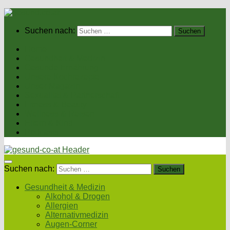
Suchen nach:
Home
Gesundheit & Medizin
Gesunde Ernährung
Unsere Kochrezepte
Unser Magazin
Sexualität & Partnerschaft
Fitness & Beauty
Wellness & Reisen
Eltern & Kind
Podcasts
Suchen nach:
Gesundheit & Medizin
Alkohol & Drogen
Allergien
Alternativmedizin
Augen-Corner