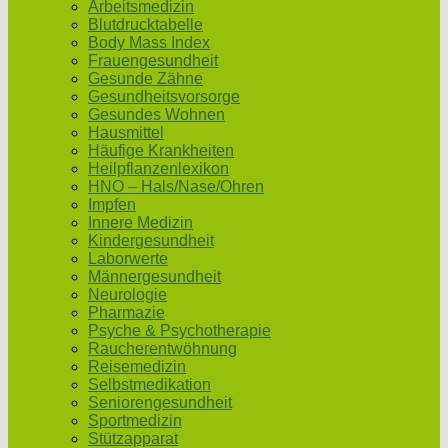
Arbeitsmedizin
Blutdrucktabelle
Body Mass Index
Frauengesundheit
Gesunde Zähne
Gesundheitsvorsorge
Gesundes Wohnen
Hausmittel
Häufige Krankheiten
Heilpflanzenlexikon
HNO – Hals/Nase/Ohren
Impfen
Innere Medizin
Kindergesundheit
Laborwerte
Männergesundheit
Neurologie
Pharmazie
Psyche & Psychotherapie
Raucherentwöhnung
Reisemedizin
Selbstmedikation
Seniorengesundheit
Sportmedizin
Stützapparat