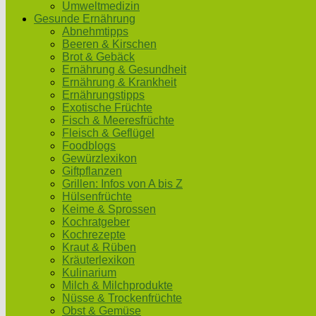
Umweltmedizin
Gesunde Ernährung
Abnehmtipps
Beeren & Kirschen
Brot & Gebäck
Ernährung & Gesundheit
Ernährung & Krankheit
Ernährungstipps
Exotische Früchte
Fisch & Meeresfrüchte
Fleisch & Geflügel
Foodblogs
Gewürzlexikon
Giftpflanzen
Grillen: Infos von A bis Z
Hülsenfrüchte
Keime & Sprossen
Kochratgeber
Kochrezepte
Kraut & Rüben
Kräuterlexikon
Kulinarium
Milch & Milchprodukte
Nüsse & Trockenfrüchte
Obst & Gemüse