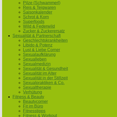
Pilze (Schwammerl)
Reis & Teigwaren
Saisonkalender
Schrot & Korn
Superfoods
Wild & Federwild
Zucker & Zuckerersatz
Sexualität & Partnerschaft
Geschlechtskrankheiten
Libido & Potenz
Lust & Liebe Corner
Sexualaufklärung
Sexualleben
Sexualmedizin
Sexualität & Gesundheit
Sexualität im Alter
Sexualität in der Stillzeit
Sexualpraktiken & Co.
Sexualtherapie
Verhütung
Fitness & Beauty
Beautycorner
Fit im Büro
Fitnesstipps
Fitness & Workout