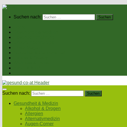
Suchen nach:
Home
Gesundheit & Medizin
Gesunde Ernährung
Unsere Kochrezepte
Unser Magazin
Sexualität & Partnerschaft
Fitness & Beauty
Wellness & Reisen
Eltern & Kind
Podcasts
Suchen nach:
Gesundheit & Medizin
Alkohol & Drogen
Allergien
Alternativmedizin
Augen-Corner