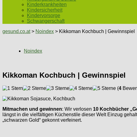
Kinderkrankheiten
Kindersicherheit
Kindervorsorge
Schwangerschaft
gesund.co.at
>
Noindex
> Kikkoman Kochbuch | Gewinnspiel
Noindex
Kikkoman Kochbuch | Gewinnspiel
(
4
Bewert
Mitmachen und gewinnen
: Wir verlosen
10 Kochbücher „Ge
längst in die vielfältigen Küchenstile dieser Welt Einzug ge
„schwarzen Gold“ gekonnt verfeinert.