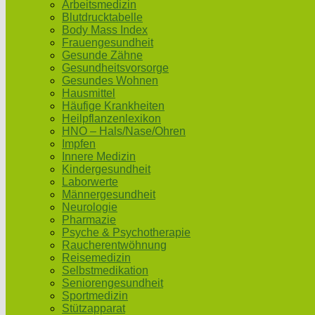
Arbeitsmedizin
Blutdrucktabelle
Body Mass Index
Frauengesundheit
Gesunde Zähne
Gesundheitsvorsorge
Gesundes Wohnen
Hausmittel
Häufige Krankheiten
Heilpflanzenlexikon
HNO – Hals/Nase/Ohren
Impfen
Innere Medizin
Kindergesundheit
Laborwerte
Männergesundheit
Neurologie
Pharmazie
Psyche & Psychotherapie
Raucherentwöhnung
Reisemedizin
Selbstmedikation
Seniorengesundheit
Sportmedizin
Stützapparat