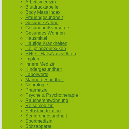
Arbeitsmedizin
Blutdrucktabelle
Body Mass Index
Frauengesundheit
Gesunde Zähne
Gesundheitsvorsorge
Gesundes Wohnen
Hausmittel
Häufige Krankheiten
Heilpflanzenlexikon
HNO – Hals/Nase/Ohren
Impfen
Innere Medizin
Kindergesundheit
Laborwerte
Männergesundheit
Neurologie
Pharmazie
Psyche & Psychotherapie
Raucherentwöhnung
Reisemedizin
Selbstmedikation
Seniorengesundheit
Sportmedizin
Stützapparat