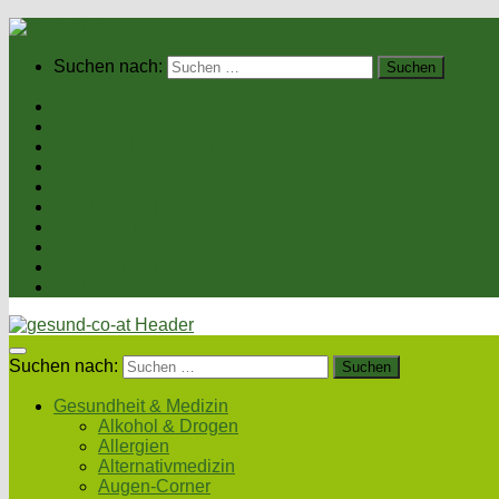
Suchen nach:
Home
Gesundheit & Medizin
Gesunde Ernährung
Unsere Kochrezepte
Unser Magazin
Sexualität & Partnerschaft
Fitness & Beauty
Wellness & Reisen
Eltern & Kind
Podcasts
Suchen nach:
Gesundheit & Medizin
Alkohol & Drogen
Allergien
Alternativmedizin
Augen-Corner