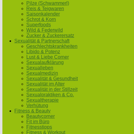
Pilze (Schwammerl)
Reis & Teigwaren
Saisonkalender
Schrot & Korn
Superfoods
Wild & Federwild
Zucker & Zuckerersatz
Sexualität & Partnerschaft
Geschlechtskrankheiten
Libido & Potenz
Lust & Liebe Corner
Sexualaufklärung
Sexualleben
Sexualmedizin
Sexualität & Gesundheit
Sexualität im Alter
Sexualität in der Stillzeit
Sexualpraktiken & Co.
Sexualtherapie
Verhütung
Fitness & Beauty
Beautycorner
Fit im Büro
Fitnesstipps
Fitness & Workout