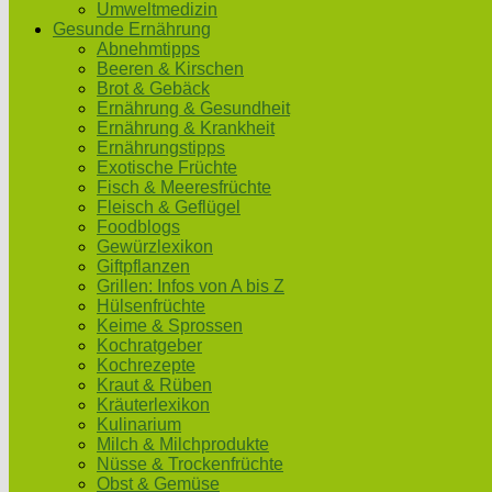
Umweltmedizin
Gesunde Ernährung
Abnehmtipps
Beeren & Kirschen
Brot & Gebäck
Ernährung & Gesundheit
Ernährung & Krankheit
Ernährungstipps
Exotische Früchte
Fisch & Meeresfrüchte
Fleisch & Geflügel
Foodblogs
Gewürzlexikon
Giftpflanzen
Grillen: Infos von A bis Z
Hülsenfrüchte
Keime & Sprossen
Kochratgeber
Kochrezepte
Kraut & Rüben
Kräuterlexikon
Kulinarium
Milch & Milchprodukte
Nüsse & Trockenfrüchte
Obst & Gemüse