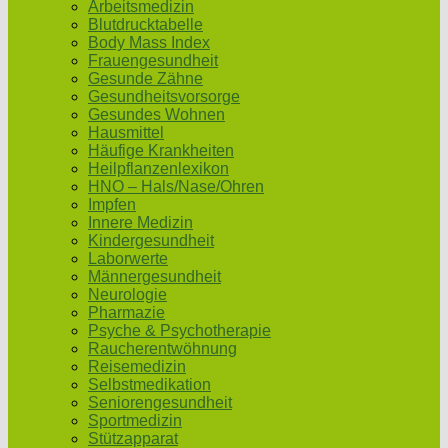
Arbeitsmedizin
Blutdrucktabelle
Body Mass Index
Frauengesundheit
Gesunde Zähne
Gesundheitsvorsorge
Gesundes Wohnen
Hausmittel
Häufige Krankheiten
Heilpflanzenlexikon
HNO – Hals/Nase/Ohren
Impfen
Innere Medizin
Kindergesundheit
Laborwerte
Männergesundheit
Neurologie
Pharmazie
Psyche & Psychotherapie
Raucherentwöhnung
Reisemedizin
Selbstmedikation
Seniorengesundheit
Sportmedizin
Stützapparat