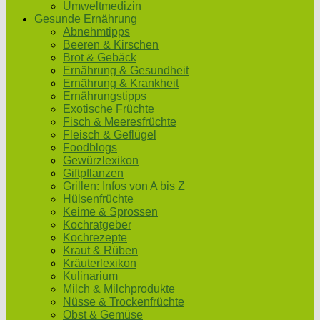
Umweltmedizin
Gesunde Ernährung
Abnehmtipps
Beeren & Kirschen
Brot & Gebäck
Ernährung & Gesundheit
Ernährung & Krankheit
Ernährungstipps
Exotische Früchte
Fisch & Meeresfrüchte
Fleisch & Geflügel
Foodblogs
Gewürzlexikon
Giftpflanzen
Grillen: Infos von A bis Z
Hülsenfrüchte
Keime & Sprossen
Kochratgeber
Kochrezepte
Kraut & Rüben
Kräuterlexikon
Kulinarium
Milch & Milchprodukte
Nüsse & Trockenfrüchte
Obst & Gemüse