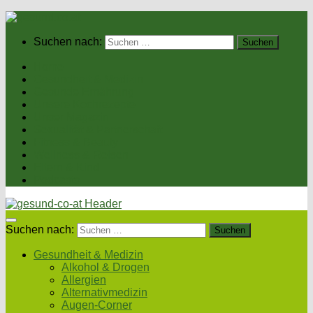
Suchen nach:
Home
Gesundheit & Medizin
Gesunde Ernährung
Unsere Kochrezepte
Unser Magazin
Sexualität & Partnerschaft
Fitness & Beauty
Wellness & Reisen
Eltern & Kind
Podcasts
Suchen nach:
Gesundheit & Medizin
Alkohol & Drogen
Allergien
Alternativmedizin
Augen-Corner