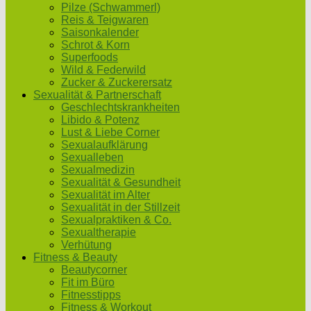
Pilze (Schwammerl)
Reis & Teigwaren
Saisonkalender
Schrot & Korn
Superfoods
Wild & Federwild
Zucker & Zuckerersatz
Sexualität & Partnerschaft
Geschlechtskrankheiten
Libido & Potenz
Lust & Liebe Corner
Sexualaufklärung
Sexualleben
Sexualmedizin
Sexualität & Gesundheit
Sexualität im Alter
Sexualität in der Stillzeit
Sexualpraktiken & Co.
Sexualtherapie
Verhütung
Fitness & Beauty
Beautycorner
Fit im Büro
Fitnesstipps
Fitness & Workout