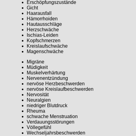
Erschöpfungszustände
Gicht
Haarausfall
Hämorrhoiden
Hautausschläge
Herzschwäche
Ischias-Leiden
Kopfschmerzen
Kreislaufschwäche
Magenschwäche
Migräne
Müdigkeit
Muskelverhärtung
Nervenentzündung
nervöse Herzbeschwerden
nervöse Kreislaufbeschwerden
Nervosität
Neuralgien
niedriger Blutdruck
Rheuma
schwache Menstruation
Verdauungsstörungen
Völlegefühl
Wechseljahrsbeschwerden