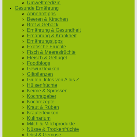
Umweltmedizin
Gesunde Ernährung
Abnehmtipps
Beeren & Kirschen
Brot & Gebäck
Ernährung & Gesundheit
Ernährung & Krankheit
Ernährungstipps
Exotische Früchte
Fisch & Meeresfrüchte
Fleisch & Geflügel
Foodblogs
Gewürzlexikon
Giftpflanzen
Grillen: Infos von A bis Z
Hülsenfrüchte
Keime & Sprossen
Kochratgeber
Kochrezepte
Kraut & Rüben
Kräuterlexikon
Kulinarium
Milch & Milchprodukte
Nüsse & Trockenfrüchte
Obst & Gemüse