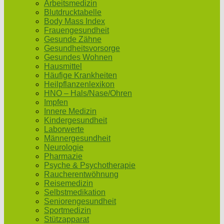
Arbeitsmedizin
Blutdrucktabelle
Body Mass Index
Frauengesundheit
Gesunde Zähne
Gesundheitsvorsorge
Gesundes Wohnen
Hausmittel
Häufige Krankheiten
Heilpflanzenlexikon
HNO – Hals/Nase/Ohren
Impfen
Innere Medizin
Kindergesundheit
Laborwerte
Männergesundheit
Neurologie
Pharmazie
Psyche & Psychotherapie
Raucherentwöhnung
Reisemedizin
Selbstmedikation
Seniorengesundheit
Sportmedizin
Stützapparat