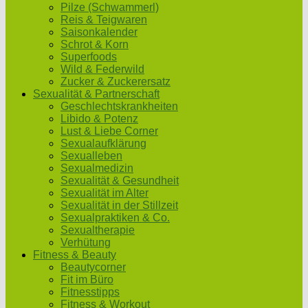
Pilze (Schwammerl)
Reis & Teigwaren
Saisonkalender
Schrot & Korn
Superfoods
Wild & Federwild
Zucker & Zuckerersatz
Sexualität & Partnerschaft
Geschlechtskrankheiten
Libido & Potenz
Lust & Liebe Corner
Sexualaufklärung
Sexualleben
Sexualmedizin
Sexualität & Gesundheit
Sexualität im Alter
Sexualität in der Stillzeit
Sexualpraktiken & Co.
Sexualtherapie
Verhütung
Fitness & Beauty
Beautycorner
Fit im Büro
Fitnesstipps
Fitness & Workout