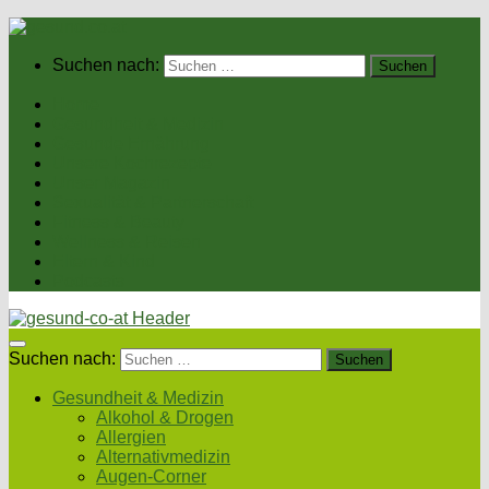
Suchen nach:
Home
Gesundheit & Medizin
Gesunde Ernährung
Unsere Kochrezepte
Unser Magazin
Sexualität & Partnerschaft
Fitness & Beauty
Wellness & Reisen
Eltern & Kind
Podcasts
Suchen nach:
Gesundheit & Medizin
Alkohol & Drogen
Allergien
Alternativmedizin
Augen-Corner