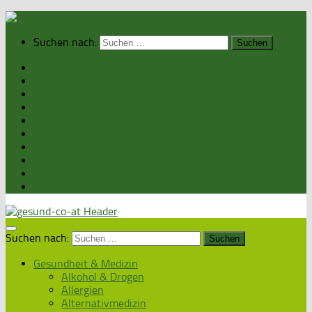
Suchen nach:
Home
Gesundheit & Medizin
Gesunde Ernährung
Unsere Kochrezepte
Unser Magazin
Sexualität & Partnerschaft
Fitness & Beauty
Wellness & Reisen
Eltern & Kind
Podcasts
Suchen nach:
Gesundheit & Medizin
Alkohol & Drogen
Allergien
Alternativmedizin