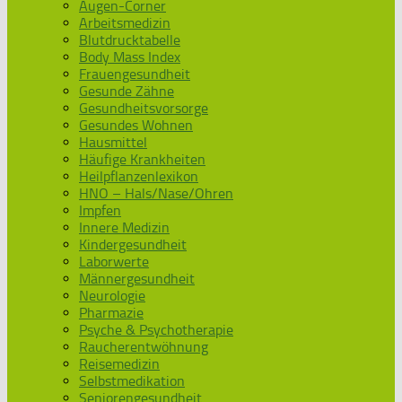
Augen-Corner
Arbeitsmedizin
Blutdrucktabelle
Body Mass Index
Frauengesundheit
Gesunde Zähne
Gesundheitsvorsorge
Gesundes Wohnen
Hausmittel
Häufige Krankheiten
Heilpflanzenlexikon
HNO – Hals/Nase/Ohren
Impfen
Innere Medizin
Kindergesundheit
Laborwerte
Männergesundheit
Neurologie
Pharmazie
Psyche & Psychotherapie
Raucherentwöhnung
Reisemedizin
Selbstmedikation
Seniorengesundheit