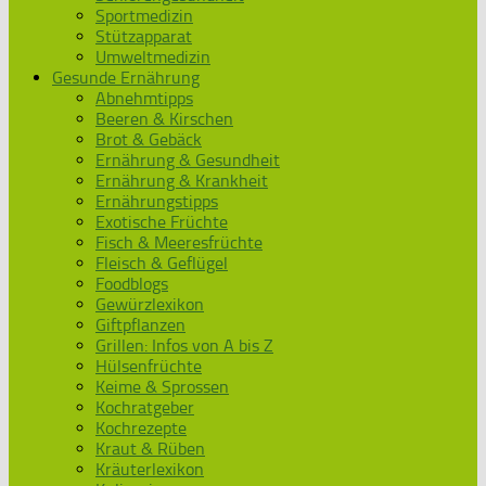
Sportmedizin
Stützapparat
Umweltmedizin
Gesunde Ernährung
Abnehmtipps
Beeren & Kirschen
Brot & Gebäck
Ernährung & Gesundheit
Ernährung & Krankheit
Ernährungstipps
Exotische Früchte
Fisch & Meeresfrüchte
Fleisch & Geflügel
Foodblogs
Gewürzlexikon
Giftpflanzen
Grillen: Infos von A bis Z
Hülsenfrüchte
Keime & Sprossen
Kochratgeber
Kochrezepte
Kraut & Rüben
Kräuterlexikon