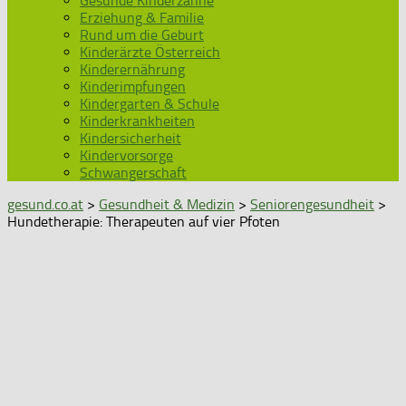
Gesunde Kinderzähne
Erziehung & Familie
Rund um die Geburt
Kinderärzte Österreich
Kinderernährung
Kinderimpfungen
Kindergarten & Schule
Kinderkrankheiten
Kindersicherheit
Kindervorsorge
Schwangerschaft
gesund.co.at
>
Gesundheit & Medizin
>
Seniorengesundheit
>
Hundetherapie: Therapeuten auf vier Pfoten