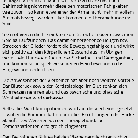
Schlaganfall erlitten haben. Oft besitzen diese nach dem
Gehirnschlag nicht mehr dieselben motorischen Fähigkeiten
wie zuvor – so kann etwa einer der Arme nicht mehr in vollem
Ausmaß bewegt werden. Hier kommen die Therapiehunde ins
Spiel.
Sie motivieren die Erkrankten zum Streicheln oder etwa einen
Spielball aufzuheben. Das damit einhergehende Beugen bzw.
Strecken der Glieder fördert die Bewegungsfähigkeit und wirkt
sich positiv auf den körperlichen Zustand aus. Im Übrigen
vermitteln Hunde ein Gefühl der Sicherheit und Geborgenheit,
und können so beispielsweise neuen Heimbewohnern das
Eingewöhnen erleichtern.
Die Anwesenheit der Vierbeiner hat aber noch weitere Vorteile:
Der Blutdruck sowie der Kortisolspiegel im Blut senken sich,
Schmerzen nehmen ab und das psychische und physische
Wohlbefinden wird verbessert.
Selbst bei Wachkomapatienten wird auf die Vierbeiner gesetzt
– wobei die Kommunikation nur über Berührungen oder Blicke
abläuft. Des Weiteren werden Therapiehunde bei
Demenzpatienten erfolgreich eingesetzt.
Den Betroffenen fällt es bei den Vierbeinern leichter, sich zu