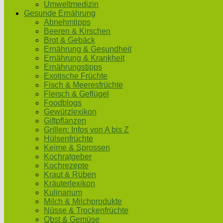
Umweltmedizin
Gesunde Ernährung
Abnehmtipps
Beeren & Kirschen
Brot & Gebäck
Ernährung & Gesundheit
Ernährung & Krankheit
Ernährungstipps
Exotische Früchte
Fisch & Meeresfrüchte
Fleisch & Geflügel
Foodblogs
Gewürzlexikon
Giftpflanzen
Grillen: Infos von A bis Z
Hülsenfrüchte
Keime & Sprossen
Kochratgeber
Kochrezepte
Kraut & Rüben
Kräuterlexikon
Kulinarium
Milch & Milchprodukte
Nüsse & Trockenfrüchte
Obst & Gemüse