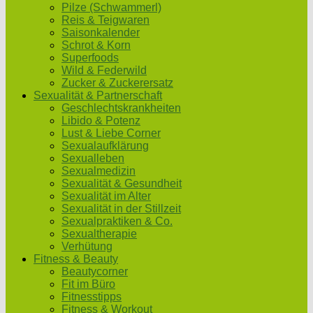
Pilze (Schwammerl)
Reis & Teigwaren
Saisonkalender
Schrot & Korn
Superfoods
Wild & Federwild
Zucker & Zuckerersatz
Sexualität & Partnerschaft
Geschlechtskrankheiten
Libido & Potenz
Lust & Liebe Corner
Sexualaufklärung
Sexualleben
Sexualmedizin
Sexualität & Gesundheit
Sexualität im Alter
Sexualität in der Stillzeit
Sexualpraktiken & Co.
Sexualtherapie
Verhütung
Fitness & Beauty
Beautycorner
Fit im Büro
Fitnesstipps
Fitness & Workout