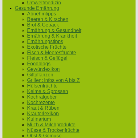
Umweltmedizin
Gesunde Ernährung
Abnehmtipps
Beeren & Kirschen
Brot & Gebäck
Ernährung & Gesundheit
Ernährung & Krankheit
Ernährungstipps
Exotische Früchte
Fisch & Meeresfrüchte
Fleisch & Geflügel
Foodblogs
Gewürzlexikon
Giftpflanzen
Grillen: Infos von A bis Z
Hülsenfrüchte
Keime & Sprossen
Kochratgeber
Kochrezepte
Kraut & Rüben
Kräuterlexikon
Kulinarium
Milch & Milchprodukte
Nüsse & Trockenfrüchte
Obst & Gemüse