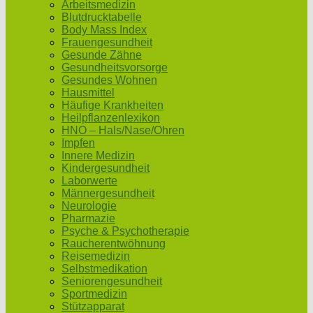
Arbeitsmedizin
Blutdrucktabelle
Body Mass Index
Frauengesundheit
Gesunde Zähne
Gesundheitsvorsorge
Gesundes Wohnen
Hausmittel
Häufige Krankheiten
Heilpflanzenlexikon
HNO – Hals/Nase/Ohren
Impfen
Innere Medizin
Kindergesundheit
Laborwerte
Männergesundheit
Neurologie
Pharmazie
Psyche & Psychotherapie
Raucherentwöhnung
Reisemedizin
Selbstmedikation
Seniorengesundheit
Sportmedizin
Stützapparat