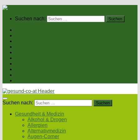
Suchen nach:
Home
Gesundheit & Medizin
Gesunde Ernährung
Unsere Kochrezepte
Unser Magazin
Sexualität & Partnerschaft
Fitness & Beauty
Wellness & Reisen
Eltern & Kind
Podcasts
Suchen nach:
Gesundheit & Medizin
Alkohol & Drogen
Allergien
Alternativmedizin
Augen-Corner