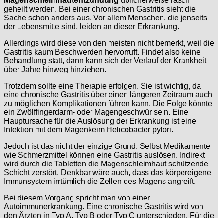
Magenschleimhautentzündung
üblicherweise rasch
geheilt werden. Bei einer chronischen Gastritis sieht die
Sache schon anders aus. Vor allem Menschen, die jenseits
der Lebensmitte sind, leiden an dieser Erkrankung.
Allerdings wird diese von den meisten nicht bemerkt, weil die
Gastritis kaum Beschwerden hervorruft. Findet also keine
Behandlung statt, dann kann sich der Verlauf der Krankheit
über Jahre hinweg hinziehen.
Trotzdem sollte eine Therapie erfolgen. Sie ist wichtig, da
eine chronische Gastritis über einen längeren Zeitraum auch
zu möglichen Komplikationen führen kann. Die Folge könnte
ein Zwölffingerdarm- oder Magengeschwür sein. Eine
Hauptursache für die Auslösung der Erkrankung ist eine
Infektion mit dem Magenkeim Helicobacter pylori.
Jedoch ist das nicht der einzige Grund. Selbst Medikamente
wie Schmerzmittel können eine Gastritis auslösen. Indirekt
wird durch die Tabletten die Magenschleimhaut schützende
Schicht zerstört. Denkbar wäre auch, dass das körpereigene
Immunsystem irrtümlich die Zellen des Magens angreift.
Bei diesem Vorgang spricht man von einer
Autoimmunerkrankung. Eine chronische Gastritis wird von
den Ärzten in Typ A, Typ B oder Typ C unterschieden. Für die