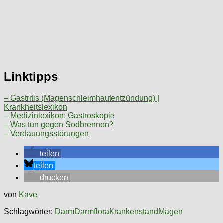
Linktipps
– Gastritis (Magenschleimhautentzündung) |
Krankheitslexikon
– Medizinlexikon: Gastroskopie
– Was tun gegen Sodbrennen?
– Verdauungsstörungen
teilen
teilen
drucken
von
Kave
Schlagwörter:
Darm
Darmflora
Krankenstand
Magen