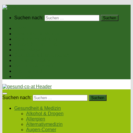
Suchen nach:
Home
Gesundheit & Medizin
Gesunde Ernährung
Unsere Kochrezepte
Unser Magazin
Sexualität & Partnerschaft
Fitness & Beauty
Wellness & Reisen
Eltern & Kind
Podcasts
Suchen nach:
Gesundheit & Medizin
Alkohol & Drogen
Allergien
Alternativmedizin
Augen-Corner