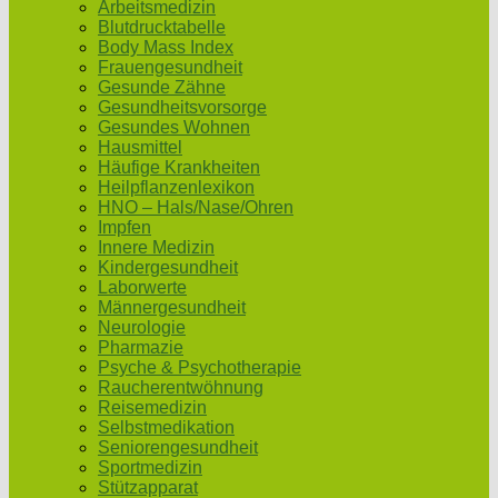
Arbeitsmedizin
Blutdrucktabelle
Body Mass Index
Frauengesundheit
Gesunde Zähne
Gesundheitsvorsorge
Gesundes Wohnen
Hausmittel
Häufige Krankheiten
Heilpflanzenlexikon
HNO – Hals/Nase/Ohren
Impfen
Innere Medizin
Kindergesundheit
Laborwerte
Männergesundheit
Neurologie
Pharmazie
Psyche & Psychotherapie
Raucherentwöhnung
Reisemedizin
Selbstmedikation
Seniorengesundheit
Sportmedizin
Stützapparat