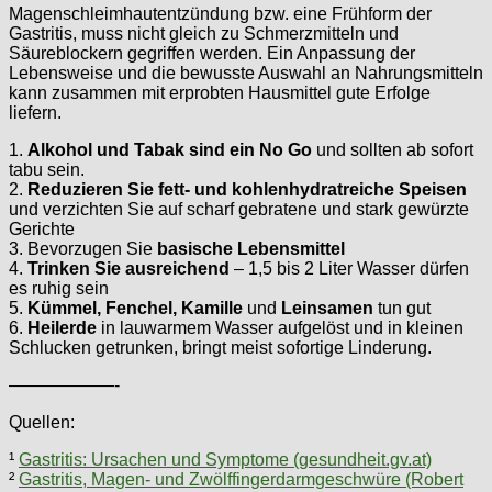
Magenschleimhautentzündung bzw. eine Frühform der
Gastritis, muss nicht gleich zu Schmerzmitteln und
Säureblockern gegriffen werden. Ein Anpassung der
Lebensweise und die bewusste Auswahl an Nahrungsmitteln
kann zusammen mit erprobten Hausmittel gute Erfolge
liefern.
1.
Alkohol und Tabak sind ein No Go
und sollten ab sofort
tabu sein.
2.
Reduzieren Sie fett- und kohlenhydratreiche Speisen
und verzichten Sie auf scharf gebratene und stark gewürzte
Gerichte
3. Bevorzugen Sie
basische Lebensmittel
4.
Trinken Sie ausreichend
– 1,5 bis 2 Liter Wasser dürfen
es ruhig sein
5.
Kümmel, Fenchel, Kamille
und
Leinsamen
tun gut
6.
Heilerde
in lauwarmem Wasser aufgelöst und in kleinen
Schlucken getrunken, bringt meist sofortige Linderung.
——————-
Quellen:
¹
Gastritis: Ursachen und Symptome (gesundheit.gv.at)
²
Gastritis, Magen- und Zwölffingerdarmgeschwüre (Robert