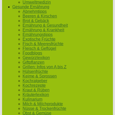
Umweltmedizin
Gesunde Ernährung
Abnehmtipps
Beeren & Kirschen
Brot & Gebäck
Ernährung & Gesundheit
Ernährung & Krankheit
Ernährungstipps
Exotische Früchte
Fisch & Meeresfrüchte
Fleisch & Geflügel
Foodblogs
Gewürzlexikon
Giftpflanzen
Grillen: Infos von A bis Z
Hülsenfrüchte
Keime & Sprossen
Kochratgeber
Kochrezepte
Kraut & Rüben
Kräuterlexikon
Kulinarium
Milch & Milchprodukte
Nüsse & Trockenfrüchte
Obst & Gemüse