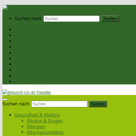
Suchen nach:
Home
Gesundheit & Medizin
Gesunde Ernährung
Unsere Kochrezepte
Unser Magazin
Sexualität & Partnerschaft
Fitness & Beauty
Wellness & Reisen
Eltern & Kind
Podcasts
Suchen nach:
Gesundheit & Medizin
Alkohol & Drogen
Allergien
Alternativmedizin