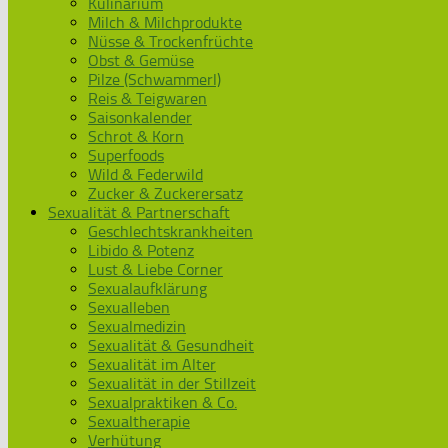
Kulinarium
Milch & Milchprodukte
Nüsse & Trockenfrüchte
Obst & Gemüse
Pilze (Schwammerl)
Reis & Teigwaren
Saisonkalender
Schrot & Korn
Superfoods
Wild & Federwild
Zucker & Zuckerersatz
Sexualität & Partnerschaft
Geschlechtskrankheiten
Libido & Potenz
Lust & Liebe Corner
Sexualaufklärung
Sexualleben
Sexualmedizin
Sexualität & Gesundheit
Sexualität im Alter
Sexualität in der Stillzeit
Sexualpraktiken & Co.
Sexualtherapie
Verhütung