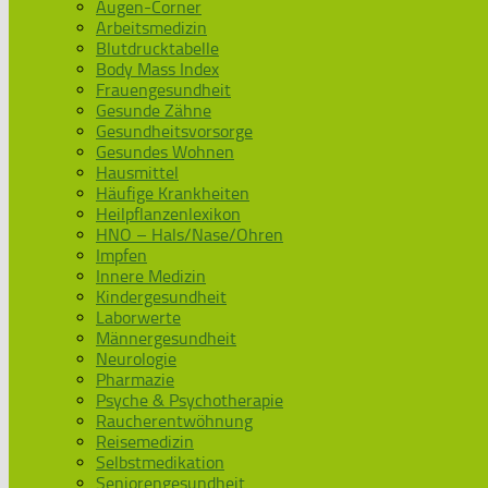
Augen-Corner
Arbeitsmedizin
Blutdrucktabelle
Body Mass Index
Frauengesundheit
Gesunde Zähne
Gesundheitsvorsorge
Gesundes Wohnen
Hausmittel
Häufige Krankheiten
Heilpflanzenlexikon
HNO – Hals/Nase/Ohren
Impfen
Innere Medizin
Kindergesundheit
Laborwerte
Männergesundheit
Neurologie
Pharmazie
Psyche & Psychotherapie
Raucherentwöhnung
Reisemedizin
Selbstmedikation
Seniorengesundheit