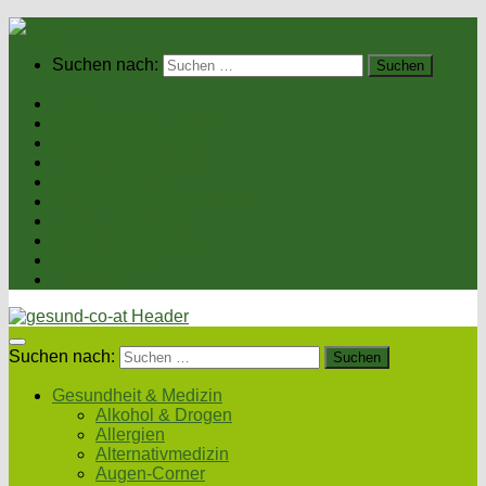
Suchen nach:
Home
Gesundheit & Medizin
Gesunde Ernährung
Unsere Kochrezepte
Unser Magazin
Sexualität & Partnerschaft
Fitness & Beauty
Wellness & Reisen
Eltern & Kind
Podcasts
Suchen nach:
Gesundheit & Medizin
Alkohol & Drogen
Allergien
Alternativmedizin
Augen-Corner