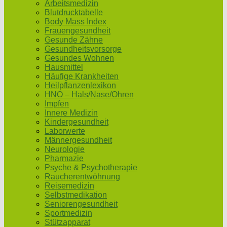
Arbeitsmedizin
Blutdrucktabelle
Body Mass Index
Frauengesundheit
Gesunde Zähne
Gesundheitsvorsorge
Gesundes Wohnen
Hausmittel
Häufige Krankheiten
Heilpflanzenlexikon
HNO – Hals/Nase/Ohren
Impfen
Innere Medizin
Kindergesundheit
Laborwerte
Männergesundheit
Neurologie
Pharmazie
Psyche & Psychotherapie
Raucherentwöhnung
Reisemedizin
Selbstmedikation
Seniorengesundheit
Sportmedizin
Stützapparat