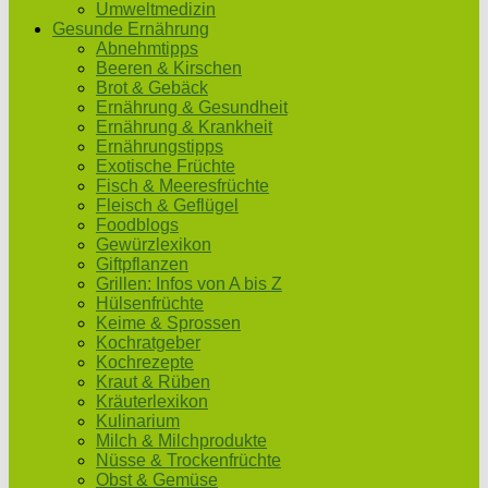
Umweltmedizin
Gesunde Ernährung
Abnehmtipps
Beeren & Kirschen
Brot & Gebäck
Ernährung & Gesundheit
Ernährung & Krankheit
Ernährungstipps
Exotische Früchte
Fisch & Meeresfrüchte
Fleisch & Geflügel
Foodblogs
Gewürzlexikon
Giftpflanzen
Grillen: Infos von A bis Z
Hülsenfrüchte
Keime & Sprossen
Kochratgeber
Kochrezepte
Kraut & Rüben
Kräuterlexikon
Kulinarium
Milch & Milchprodukte
Nüsse & Trockenfrüchte
Obst & Gemüse