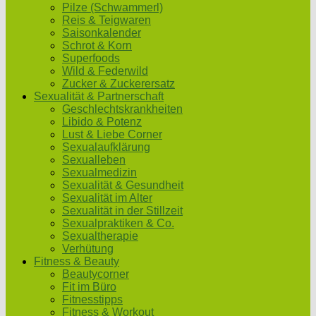
Pilze (Schwammerl)
Reis & Teigwaren
Saisonkalender
Schrot & Korn
Superfoods
Wild & Federwild
Zucker & Zuckerersatz
Sexualität & Partnerschaft
Geschlechtskrankheiten
Libido & Potenz
Lust & Liebe Corner
Sexualaufklärung
Sexualleben
Sexualmedizin
Sexualität & Gesundheit
Sexualität im Alter
Sexualität in der Stillzeit
Sexualpraktiken & Co.
Sexualtherapie
Verhütung
Fitness & Beauty
Beautycorner
Fit im Büro
Fitnesstipps
Fitness & Workout