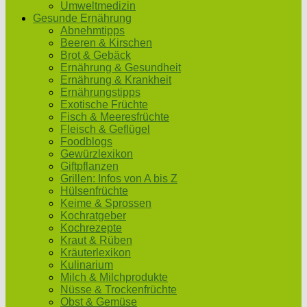
Umweltmedizin
Gesunde Ernährung
Abnehmtipps
Beeren & Kirschen
Brot & Gebäck
Ernährung & Gesundheit
Ernährung & Krankheit
Ernährungstipps
Exotische Früchte
Fisch & Meeresfrüchte
Fleisch & Geflügel
Foodblogs
Gewürzlexikon
Giftpflanzen
Grillen: Infos von A bis Z
Hülsenfrüchte
Keime & Sprossen
Kochratgeber
Kochrezepte
Kraut & Rüben
Kräuterlexikon
Kulinarium
Milch & Milchprodukte
Nüsse & Trockenfrüchte
Obst & Gemüse