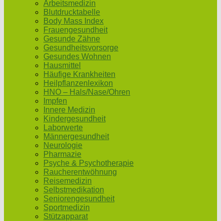
Arbeitsmedizin
Blutdrucktabelle
Body Mass Index
Frauengesundheit
Gesunde Zähne
Gesundheitsvorsorge
Gesundes Wohnen
Hausmittel
Häufige Krankheiten
Heilpflanzenlexikon
HNO – Hals/Nase/Ohren
Impfen
Innere Medizin
Kindergesundheit
Laborwerte
Männergesundheit
Neurologie
Pharmazie
Psyche & Psychotherapie
Raucherentwöhnung
Reisemedizin
Selbstmedikation
Seniorengesundheit
Sportmedizin
Stützapparat