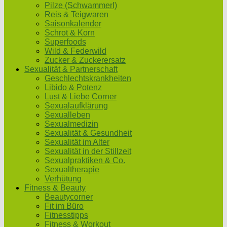
Pilze (Schwammerl)
Reis & Teigwaren
Saisonkalender
Schrot & Korn
Superfoods
Wild & Federwild
Zucker & Zuckerersatz
Sexualität & Partnerschaft
Geschlechtskrankheiten
Libido & Potenz
Lust & Liebe Corner
Sexualaufklärung
Sexualleben
Sexualmedizin
Sexualität & Gesundheit
Sexualität im Alter
Sexualität in der Stillzeit
Sexualpraktiken & Co.
Sexualtherapie
Verhütung
Fitness & Beauty
Beautycorner
Fit im Büro
Fitnesstipps
Fitness & Workout