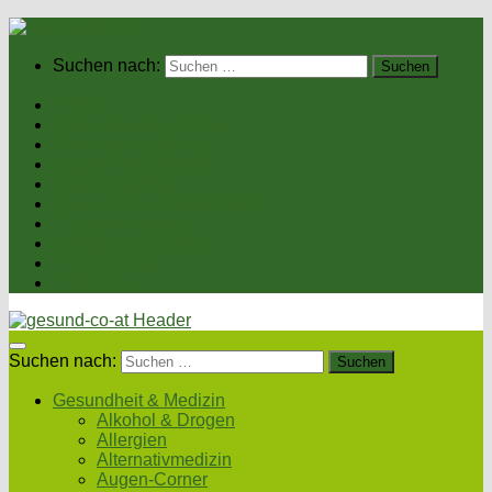
Suchen nach:
Home
Gesundheit & Medizin
Gesunde Ernährung
Unsere Kochrezepte
Unser Magazin
Sexualität & Partnerschaft
Fitness & Beauty
Wellness & Reisen
Eltern & Kind
Podcasts
Suchen nach:
Gesundheit & Medizin
Alkohol & Drogen
Allergien
Alternativmedizin
Augen-Corner