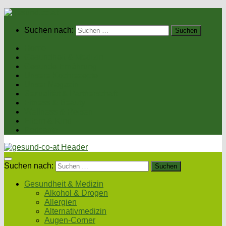
Suchen nach:
Home
Gesundheit & Medizin
Gesunde Ernährung
Unsere Kochrezepte
Unser Magazin
Sexualität & Partnerschaft
Fitness & Beauty
Wellness & Reisen
Eltern & Kind
Podcasts
Suchen nach:
Gesundheit & Medizin
Alkohol & Drogen
Allergien
Alternativmedizin
Augen-Corner