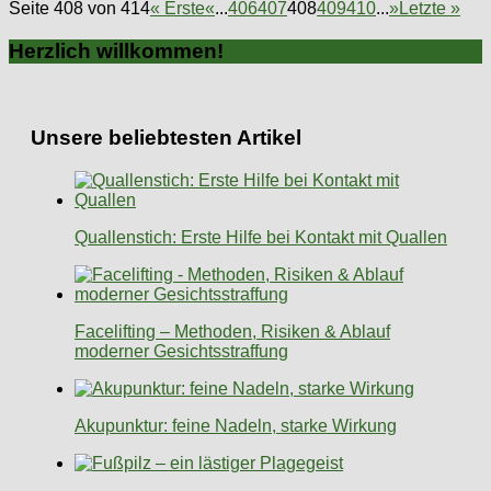
Seite 408 von 414
« Erste
«
...
406
407
408
409
410
...
»
Letzte »
Herzlich willkommen!
Unsere beliebtesten Artikel
Quallenstich: Erste Hilfe bei Kontakt mit Quallen
Facelifting – Methoden, Risiken & Ablauf
moderner Gesichtsstraffung
Akupunktur: feine Nadeln, starke Wirkung