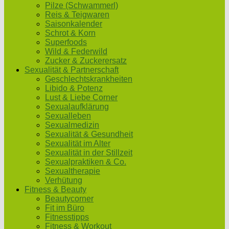
Pilze (Schwammerl)
Reis & Teigwaren
Saisonkalender
Schrot & Korn
Superfoods
Wild & Federwild
Zucker & Zuckerersatz
Sexualität & Partnerschaft
Geschlechtskrankheiten
Libido & Potenz
Lust & Liebe Corner
Sexualaufklärung
Sexualleben
Sexualmedizin
Sexualität & Gesundheit
Sexualität im Alter
Sexualität in der Stillzeit
Sexualpraktiken & Co.
Sexualtherapie
Verhütung
Fitness & Beauty
Beautycorner
Fit im Büro
Fitnesstipps
Fitness & Workout