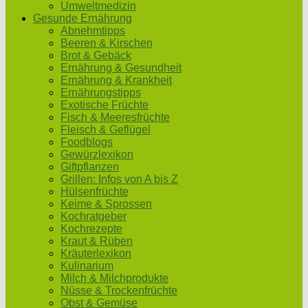
Umweltmedizin
Gesunde Ernährung
Abnehmtipps
Beeren & Kirschen
Brot & Gebäck
Ernährung & Gesundheit
Ernährung & Krankheit
Ernährungstipps
Exotische Früchte
Fisch & Meeresfrüchte
Fleisch & Geflügel
Foodblogs
Gewürzlexikon
Giftpflanzen
Grillen: Infos von A bis Z
Hülsenfrüchte
Keime & Sprossen
Kochratgeber
Kochrezepte
Kraut & Rüben
Kräuterlexikon
Kulinarium
Milch & Milchprodukte
Nüsse & Trockenfrüchte
Obst & Gemüse