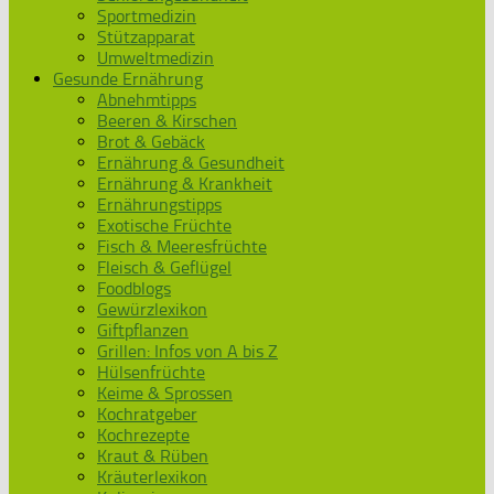
Sportmedizin
Stützapparat
Umweltmedizin
Gesunde Ernährung
Abnehmtipps
Beeren & Kirschen
Brot & Gebäck
Ernährung & Gesundheit
Ernährung & Krankheit
Ernährungstipps
Exotische Früchte
Fisch & Meeresfrüchte
Fleisch & Geflügel
Foodblogs
Gewürzlexikon
Giftpflanzen
Grillen: Infos von A bis Z
Hülsenfrüchte
Keime & Sprossen
Kochratgeber
Kochrezepte
Kraut & Rüben
Kräuterlexikon