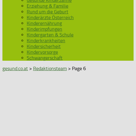
Gesunde Kinderzähne
Erziehung & Familie
Rund um die Geburt
Kinderärzte Österreich
Kinderernährung
Kinderimpfungen
Kindergarten & Schule
Kinderkrankheiten
Kindersicherheit
Kindervorsorge
Schwangerschaft
gesund.co.at
>
Redaktionsteam
> Page 6