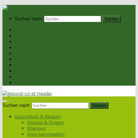
Suchen nach:
Home
Gesundheit & Medizin
Gesunde Ernährung
Unsere Kochrezepte
Unser Magazin
Sexualität & Partnerschaft
Fitness & Beauty
Wellness & Reisen
Eltern & Kind
Podcasts
Suchen nach:
Gesundheit & Medizin
Alkohol & Drogen
Allergien
Alternativmedizin