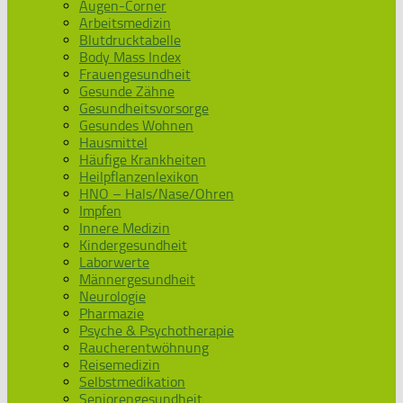
Augen-Corner
Arbeitsmedizin
Blutdrucktabelle
Body Mass Index
Frauengesundheit
Gesunde Zähne
Gesundheitsvorsorge
Gesundes Wohnen
Hausmittel
Häufige Krankheiten
Heilpflanzenlexikon
HNO – Hals/Nase/Ohren
Impfen
Innere Medizin
Kindergesundheit
Laborwerte
Männergesundheit
Neurologie
Pharmazie
Psyche & Psychotherapie
Raucherentwöhnung
Reisemedizin
Selbstmedikation
Seniorengesundheit