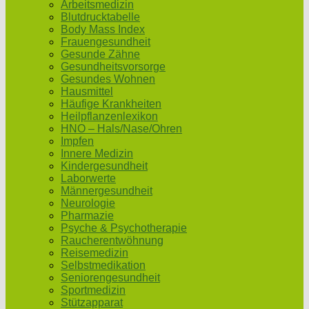
Arbeitsmedizin
Blutdrucktabelle
Body Mass Index
Frauengesundheit
Gesunde Zähne
Gesundheitsvorsorge
Gesundes Wohnen
Hausmittel
Häufige Krankheiten
Heilpflanzenlexikon
HNO – Hals/Nase/Ohren
Impfen
Innere Medizin
Kindergesundheit
Laborwerte
Männergesundheit
Neurologie
Pharmazie
Psyche & Psychotherapie
Raucherentwöhnung
Reisemedizin
Selbstmedikation
Seniorengesundheit
Sportmedizin
Stützapparat