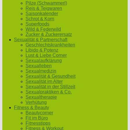
Pilze (Schwammerl)
Reis & Teigwaren
Saisonkalender
Schrot & Korn
Superfoods
Wild & Federwild
Zucker & Zuckerersatz
Sexualität & Partnerschaft
Geschlechtskrankheiten
Libido & Potenz
Lust & Liebe Corner
Sexualaufklärung
Sexualleben
Sexualmedizin
Sexualität & Gesundheit
Sexualität im Alter
Sexualität in der Stillzeit
Sexualpraktiken & Co.
Sexualtherapie
Verhütung
Fitness & Beauty
Beautycorner
Fit im Büro
Fitnesstipps
Fitness & Workout