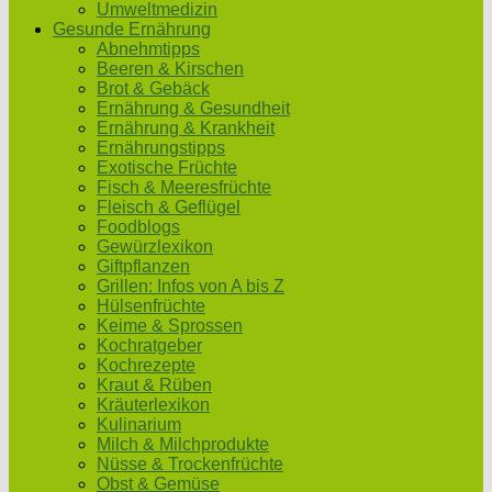
Umweltmedizin
Gesunde Ernährung
Abnehmtipps
Beeren & Kirschen
Brot & Gebäck
Ernährung & Gesundheit
Ernährung & Krankheit
Ernährungstipps
Exotische Früchte
Fisch & Meeresfrüchte
Fleisch & Geflügel
Foodblogs
Gewürzlexikon
Giftpflanzen
Grillen: Infos von A bis Z
Hülsenfrüchte
Keime & Sprossen
Kochratgeber
Kochrezepte
Kraut & Rüben
Kräuterlexikon
Kulinarium
Milch & Milchprodukte
Nüsse & Trockenfrüchte
Obst & Gemüse