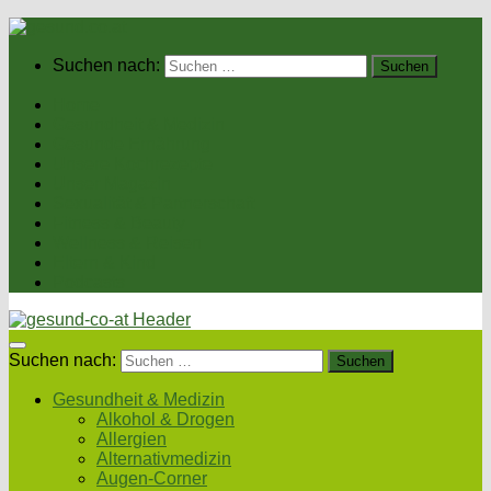
Suchen nach:
Home
Gesundheit & Medizin
Gesunde Ernährung
Unsere Kochrezepte
Unser Magazin
Sexualität & Partnerschaft
Fitness & Beauty
Wellness & Reisen
Eltern & Kind
Podcasts
Suchen nach:
Gesundheit & Medizin
Alkohol & Drogen
Allergien
Alternativmedizin
Augen-Corner