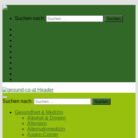
Suchen nach:
Home
Gesundheit & Medizin
Gesunde Ernährung
Unsere Kochrezepte
Unser Magazin
Sexualität & Partnerschaft
Fitness & Beauty
Wellness & Reisen
Eltern & Kind
Podcasts
Suchen nach:
Gesundheit & Medizin
Alkohol & Drogen
Allergien
Alternativmedizin
Augen-Corner