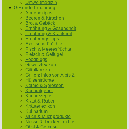
Umweltmedizin
Gesunde Ernährung
Abnehmtipps
Beeren & Kirschen
Brot & Gebäck
Ernährung & Gesundheit
Ernährung & Krankheit
Ernährungstipps
Exotische Früchte
Fisch & Meeresfrüchte
Fleisch & Geflügel
Foodblogs
Gewürzlexikon
Giftpflanzen
Grillen: Infos von A bis Z
Hülsenfrüchte
Keime & Sprossen
Kochratgeber
Kochrezepte
Kraut & Rüben
Kräuterlexikon
Kulinarium
Milch & Milchprodukte
Nüsse & Trockenfrüchte
Obst & Gemüse