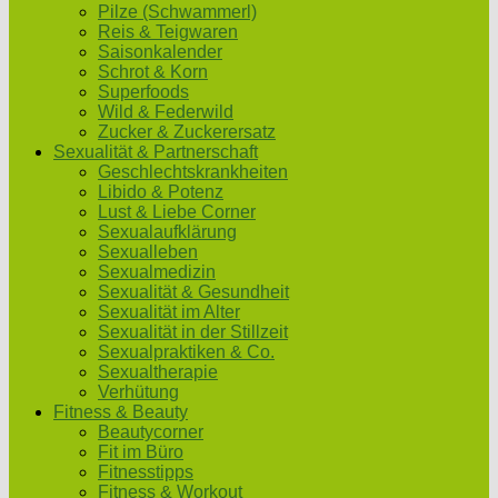
Pilze (Schwammerl)
Reis & Teigwaren
Saisonkalender
Schrot & Korn
Superfoods
Wild & Federwild
Zucker & Zuckerersatz
Sexualität & Partnerschaft
Geschlechtskrankheiten
Libido & Potenz
Lust & Liebe Corner
Sexualaufklärung
Sexualleben
Sexualmedizin
Sexualität & Gesundheit
Sexualität im Alter
Sexualität in der Stillzeit
Sexualpraktiken & Co.
Sexualtherapie
Verhütung
Fitness & Beauty
Beautycorner
Fit im Büro
Fitnesstipps
Fitness & Workout