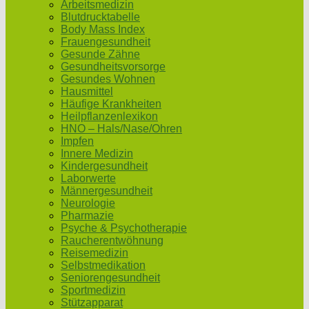
Arbeitsmedizin
Blutdrucktabelle
Body Mass Index
Frauengesundheit
Gesunde Zähne
Gesundheitsvorsorge
Gesundes Wohnen
Hausmittel
Häufige Krankheiten
Heilpflanzenlexikon
HNO – Hals/Nase/Ohren
Impfen
Innere Medizin
Kindergesundheit
Laborwerte
Männergesundheit
Neurologie
Pharmazie
Psyche & Psychotherapie
Raucherentwöhnung
Reisemedizin
Selbstmedikation
Seniorengesundheit
Sportmedizin
Stützapparat