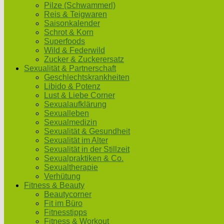
Pilze (Schwammerl)
Reis & Teigwaren
Saisonkalender
Schrot & Korn
Superfoods
Wild & Federwild
Zucker & Zuckerersatz
Sexualität & Partnerschaft
Geschlechtskrankheiten
Libido & Potenz
Lust & Liebe Corner
Sexualaufklärung
Sexualleben
Sexualmedizin
Sexualität & Gesundheit
Sexualität im Alter
Sexualität in der Stillzeit
Sexualpraktiken & Co.
Sexualtherapie
Verhütung
Fitness & Beauty
Beautycorner
Fit im Büro
Fitnesstipps
Fitness & Workout