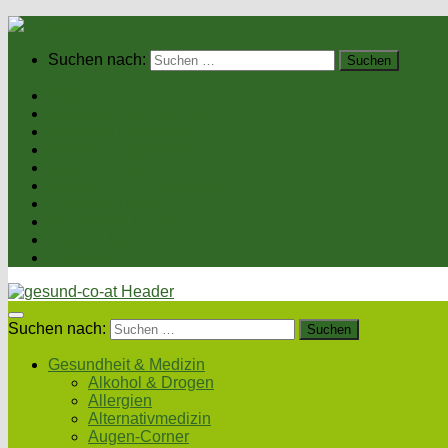
Suchen nach:
Home
Gesundheit & Medizin
Gesunde Ernährung
Unsere Kochrezepte
Unser Magazin
Sexualität & Partnerschaft
Fitness & Beauty
Wellness & Reisen
Eltern & Kind
Podcasts
Suchen nach:
Gesundheit & Medizin
Alkohol & Drogen
Allergien
Alternativmedizin
Augen-Corner