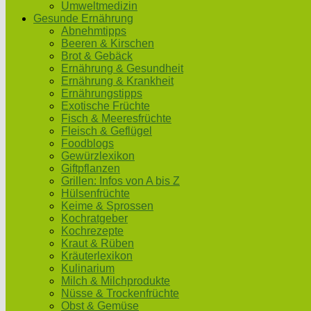
Umweltmedizin
Gesunde Ernährung
Abnehmtipps
Beeren & Kirschen
Brot & Gebäck
Ernährung & Gesundheit
Ernährung & Krankheit
Ernährungstipps
Exotische Früchte
Fisch & Meeresfrüchte
Fleisch & Geflügel
Foodblogs
Gewürzlexikon
Giftpflanzen
Grillen: Infos von A bis Z
Hülsenfrüchte
Keime & Sprossen
Kochratgeber
Kochrezepte
Kraut & Rüben
Kräuterlexikon
Kulinarium
Milch & Milchprodukte
Nüsse & Trockenfrüchte
Obst & Gemüse