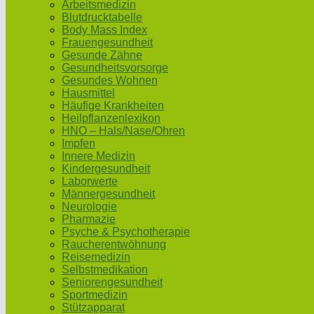
Arbeitsmedizin
Blutdrucktabelle
Body Mass Index
Frauengesundheit
Gesunde Zähne
Gesundheitsvorsorge
Gesundes Wohnen
Hausmittel
Häufige Krankheiten
Heilpflanzenlexikon
HNO – Hals/Nase/Ohren
Impfen
Innere Medizin
Kindergesundheit
Laborwerte
Männergesundheit
Neurologie
Pharmazie
Psyche & Psychotherapie
Raucherentwöhnung
Reisemedizin
Selbstmedikation
Seniorengesundheit
Sportmedizin
Stützapparat