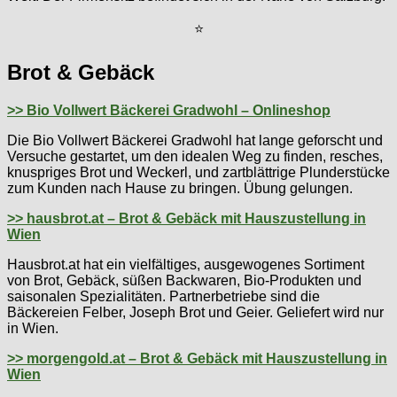
⭐
Brot & Gebäck
>> Bio Vollwert Bäckerei Gradwohl – Onlineshop
Die Bio Vollwert Bäckerei Gradwohl hat lan­ge ge­forscht und
Ver­su­che ge­star­tet, um den idea­len Weg zu fin­den, re­sches,
knusp­ri­ges Brot und We­ckerl, und zart­blätt­ri­ge Plun­der­stü­cke
zum Kunden nach Hau­se zu brin­gen. Übung gelungen.
>> hausbrot.at – Brot & Gebäck mit Hauszustellung in
Wien
Hausbrot.at hat ein vielfältiges, ausgewogenes Sortiment
von Brot, Gebäck, süßen Backwaren, Bio-Produkten und
saisonalen Spezialitäten. Partnerbetriebe sind die
Bäckereien Felber, Joseph Brot und Geier. Geliefert wird nur
in Wien.
>> morgengold.at – Brot & Gebäck mit Hauszustellung in
Wien