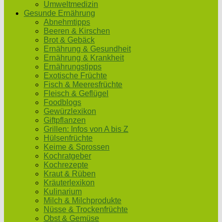
Umweltmedizin
Gesunde Ernährung
Abnehmtipps
Beeren & Kirschen
Brot & Gebäck
Ernährung & Gesundheit
Ernährung & Krankheit
Ernährungstipps
Exotische Früchte
Fisch & Meeresfrüchte
Fleisch & Geflügel
Foodblogs
Gewürzlexikon
Giftpflanzen
Grillen: Infos von A bis Z
Hülsenfrüchte
Keime & Sprossen
Kochratgeber
Kochrezepte
Kraut & Rüben
Kräuterlexikon
Kulinarium
Milch & Milchprodukte
Nüsse & Trockenfrüchte
Obst & Gemüse