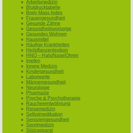
Arbeitsmedizin
Blutdrucktabelle
Body Mass Index
Frauengesundheit
Gesunde Zähne
Gesundheitsvorsorge
Gesundes Wohnen
Hausmittel
Häufige Krankheiten
Heilpflanzenlexikon
HNO – Hals/Nase/Ohren
Impfen
Innere Medizin
Kindergesundheit
Laborwerte
Männergesundheit
Neurologie
Pharmazie
Psyche & Psychotherapie
Raucherentwöhnung
Reisemedizin
Selbstmedikation
Seniorengesundheit
Sportmedizin
Stützapparat