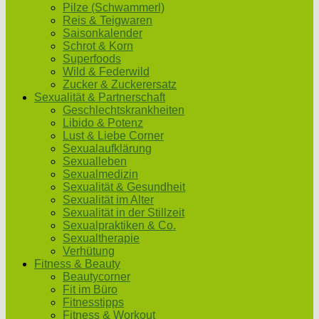
Pilze (Schwammerl)
Reis & Teigwaren
Saisonkalender
Schrot & Korn
Superfoods
Wild & Federwild
Zucker & Zuckerersatz
Sexualität & Partnerschaft
Geschlechtskrankheiten
Libido & Potenz
Lust & Liebe Corner
Sexualaufklärung
Sexualleben
Sexualmedizin
Sexualität & Gesundheit
Sexualität im Alter
Sexualität in der Stillzeit
Sexualpraktiken & Co.
Sexualtherapie
Verhütung
Fitness & Beauty
Beautycorner
Fit im Büro
Fitnesstipps
Fitness & Workout