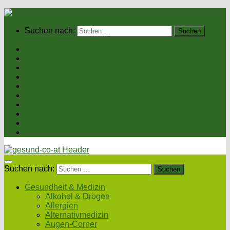
Suchen nach:
Home
Gesundheit & Medizin
Gesunde Ernährung
Unsere Kochrezepte
Unser Magazin
Sexualität & Partnerschaft
Fitness & Beauty
Wellness & Reisen
Eltern & Kind
Podcasts
Suchen nach:
Gesundheit & Medizin
Alkohol & Drogen
Allergien
Alternativmedizin
Augen-Corner