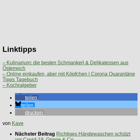
Linktipps
– Kulinarium: die besten Schmankerl & Delikatessen aus
Österreich
– Online einkaufen, aber mit Köpfchen | Corona Quarantäne
Tipps Tagebuch
– Kochratgeber
teilen
teilen
drucken
von
Kave
Nächster Beitrag
Richtiges Händewaschen schützt
vor Covid-19, Grippe & Co.